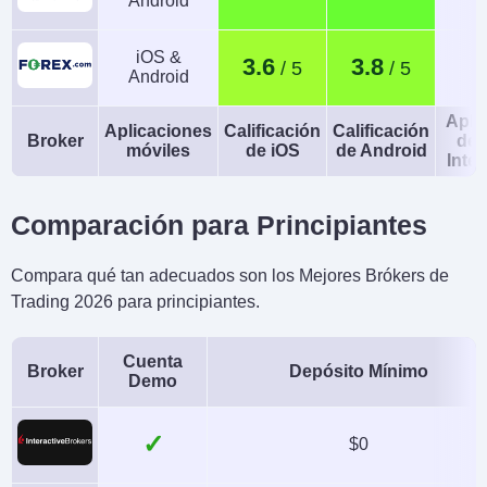
Android
iOS &
3.6
3.8
Android
Apli
Aplicaciones
Calificación
Calificación
Broker
de 
móviles
de iOS
de Android
Intel
Comparación para Principiantes
Compara qué tan adecuados son los Mejores Brókers de
Trading 2026 para principiantes.
Cuenta
Broker
Depósito Mínimo
Demo
✓
$0