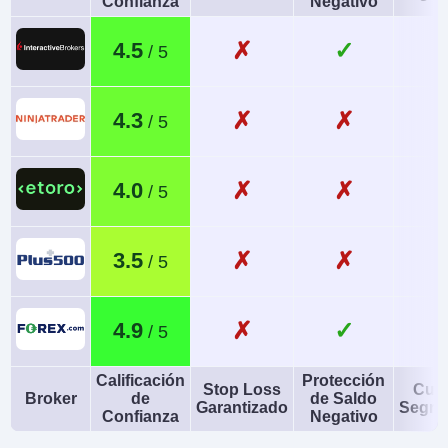
Confianza
Negativo
✗
✓
4.5
✗
✗
4.3
✗
✗
4.0
✗
✗
3.5
✗
✓
4.9
Calificación
Protección
Stop Loss
Cue
Broker
de
de Saldo
Garantizado
Segre
Confianza
Negativo