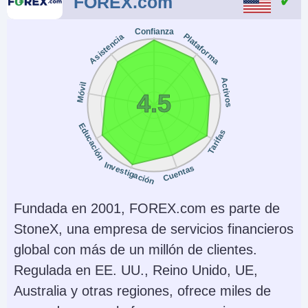
FOREX.com
No
CFTC, NFA
Confianza
Plataforma
Asistencia
Instrumentos
Plataformas
Futuros sobre
WebTrader, App
Criptomonedas,
Activos
Móvil
4.5
Metales, Agricultura,
Forex, Tasas de
Educación
Tarifas
interés, Energía,
Contratos de futuros
Investigación
Cuentas
de índices de acciones
Fundada en 2001, FOREX.com es parte de
Monedas de cuenta
Trading Automatizado
StoneX, una empresa de servicios financieros
USD
No
global con más de un millón de clientes.
AI
Stop Loss Garantizado
Regulada en EE. UU., Reino Unido, UE,
No
No
Australia y otras regiones, ofrece miles de