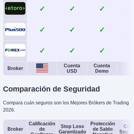
Índices, Bonos
✓
✓
Monedas de cuenta
Trading Automatizado
USD, EUR, GBP, CAD,
Expert Advisors (EAs)
✓
✓
AUD, JPY, CHF, PLN
on MetaTrader
AI
Stop Loss Garantizado
✓
✓
Yes
No
Cuenta
Cuenta
Broker
USD
Demo
Comparación de Seguridad
Compara cuán seguros son los Mejores Brókers de Trading
2026.
Calificación
Protección
Stop Loss
Cue
Broker
de
de Saldo
Garantizado
Segre