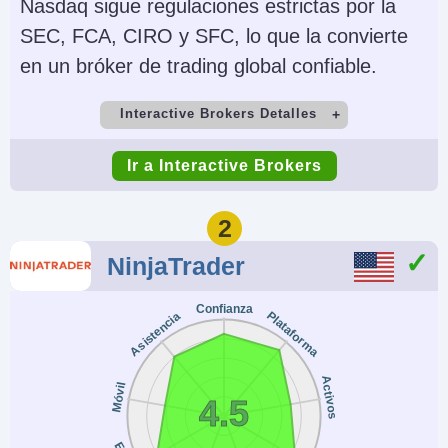
Nasdaq sigue regulaciones estrictas por la
SEC, FCA, CIRO y SFC, lo que la convierte
en un bróker de trading global confiable.
Interactive Brokers Detalles
Cuenta Demo
Depósito Mínimo
Ir a Interactive Brokers
Yes
$0
Comercio Mínimo
Apalancamiento
2
$100
1:50 (major forex
NinjaTrader
pairs), 1:2-1:4
(equities)
Confianza
Plataforma
Asistencia
Copy Trading
Regulador
No
SEC, FINRA, CFTC,
Activos
Móvil
4.5
NFA, CIRO, FCA, CBI,
ASIC, SFC, SEBI,