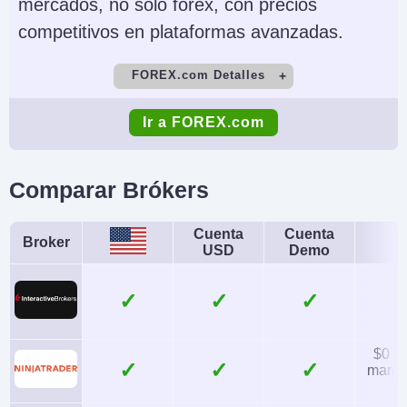
mercados, no solo forex, con precios
competitivos en plataformas avanzadas.
FOREX.com Detalles
Cuenta Demo
Depósito Mínimo
Ir a FOREX.com
Yes
$100
Comercio Mínimo
Apalancamiento
Comparar Brókers
0.01 Lots
1:50
Copy Trading
Regulador
Cuenta
Cuenta
Broker
USD
Demo
No
NFA, CFTC
Instrumentos
Plataformas
✓
✓
Forex, Futuros y
WebTrader, Mobile,
Opciones sobre
MT4, MT5,
$0 (l
✓
✓
margin
Metales, Energías,
TradingView
Materias Primas,