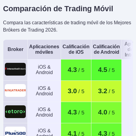
Comparación de Trading Móvil
Compara las características de trading móvil de los Mejores
Brókers de Trading 2026.
Apli
Aplicaciones
Calificación
Calificación
Broker
de 
móviles
de iOS
de Android
Intel
iOS &
4.3
4.5
Android
iOS &
3.0
3.2
Android
iOS &
4.3
4.0
Android
iOS &
4.1
4.3