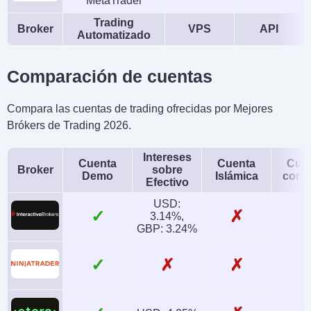
MetaTrader
Trading
Broker
VPS
API
Automatizado
Comparación de cuentas
Compara las cuentas de trading ofrecidas por Mejores
Brókers de Trading 2026.
Intereses
Cuenta
Cuenta
Cue
Broker
sobre
Demo
Islámica
conj
Efectivo
USD:
✓
✗
3.14%,
GBP: 3.24%
✓
✗
✗