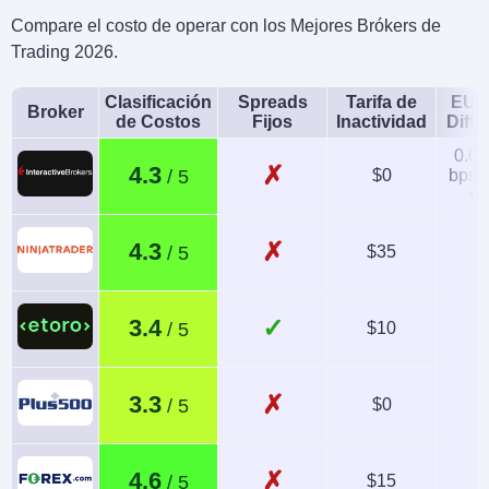
Compare el costo de operar con los Mejores Brókers de
Trading 2026.
Clasificación
Spreads
Tarifa de
EUR
Broker
de Costos
Fijos
Inactividad
Diffe
0.08
✗
4.3
$0
bps x
va
✗
4.3
$35
1
✓
3.4
$10
✗
3.3
$0
0
✗
4.6
$15
1