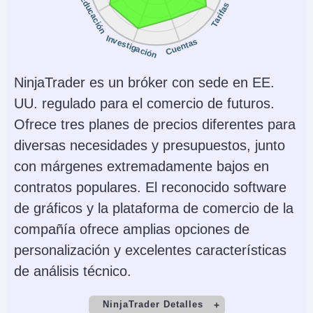
Educación
Tarifas
JFSA, MAS
Instrumentos
Plataformas
Investigación
Cuentas
Stocks, Options,
Trader Workstation
Futures, Forex, Funds,
(TWS), IBKR Desktop,
NinjaTrader es un bróker con sede en EE.
Bonds, ETFs, Mutual
GlobalTrader, Mobile,
UU. regulado para el comercio de futuros.
Funds,
Client Portal,
Ofrece tres planes de precios diferentes para
Cryptocurrencies
AlgoTrader,
diversas necesidades y presupuestos, junto
OmniTrader,
con márgenes extremadamente bajos en
TradingView, eSignal,
contratos populares. El reconocido software
TradingCentral,
de gráficos y la plataforma de comercio de la
ProRealTime,
compañía ofrece amplias opciones de
Quantower
personalización y excelentes características
de análisis técnico.
Monedas de cuenta
Trading Automatizado
USD, EUR, GBP, CAD,
Capitalise.ai, TWS API
NinjaTrader Detalles