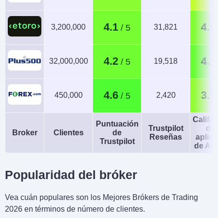
4.1
4.0
3,200,000
31,821
4.2
4.3
32,000,000
19,518
4.6
3.8
450,000
2,420
Calific
Puntuación
Trustpilot
de 
Broker
Clientes
de
Reseñas
aplic
Trustpilot
de An
Popularidad del bróker
Vea cuán populares son los Mejores Brókers de Trading
2026 en términos de número de clientes.