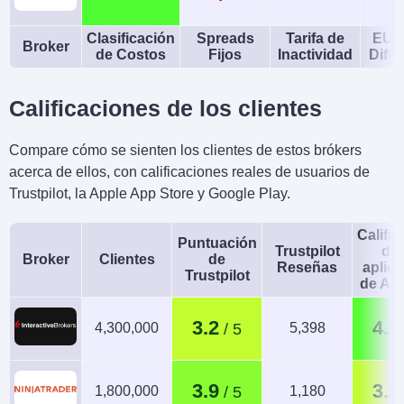
Clasificación
Spreads
Tarifa de
EUR
Broker
de Costos
Fijos
Inactividad
Diffe
Calificaciones de los clientes
Compare cómo se sienten los clientes de estos brókers
acerca de ellos, con calificaciones reales de usuarios de
Trustpilot, la Apple App Store y Google Play.
Calific
Puntuación
Trustpilot
de 
Broker
Clientes
de
Reseñas
aplic
Trustpilot
de An
3.2
4.5
4,300,000
5,398
3.9
3.2
1,800,000
1,180