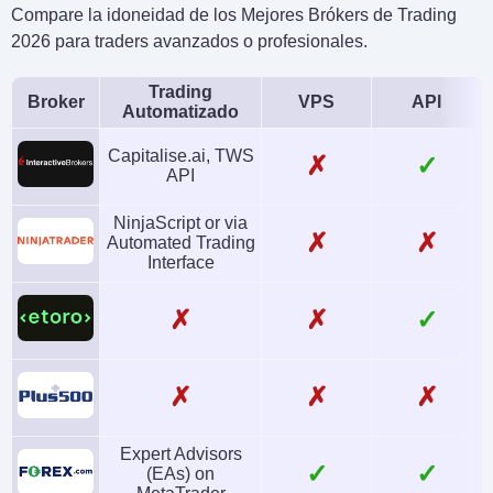
Compare la idoneidad de los Mejores Brókers de Trading
2026 para traders avanzados o profesionales.
Trading
Broker
VPS
API
Automatizado
Capitalise.ai, TWS
✗
✓
API
NinjaScript or via
✗
✗
Automated Trading
Interface
✗
✗
✓
✗
✗
✗
Expert Advisors
✓
✓
(EAs) on