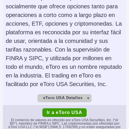
Futuros, Forex,
NinjaTrader Desktop,
socialmente que ofrece opciones tanto para
Acciones, Opciones,
Web & Mobile, eSignal
operaciones a corto como a largo plazo en
Materias Primas,
acciones, ETF, opciones y criptomonedas. La
Futuros, Cripto (no
plataforma es reconocida por su interfaz fácil
futuros depende del
de usar, orientada a la comunidad y sus
proveedor)
tarifas razonables. Con la supervisión de
FINRA y SIPC, y utilizada por millones en
Monedas de cuenta
Trading Automatizado
todo el mundo, eToro es un nombre reputado
USD, EUR, GBP, CAD,
NinjaScript or via
en la industria. El trading en eToro es
AUD
Automated Trading
facilitado por eToro USA Securities, Inc.
Interface
AI
Stop Loss Garantizado
eToro USA Detalles
No
No
Cuenta Demo
Depósito Mínimo
Ir a eToro USA
Yes
$50
El comercio de valores es ofrecido por eToro USA Securities, Inc. (“el
BD”), miembro de FINRA y SIPC. Las criptomonedas son ofrecidas por
eToro USA LLC (“el MSB”) (NMLS: 1769299) y no están aseguradas por
Comercio Mínimo
Apalancamiento