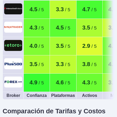
4.5
3.3
4.7
4.4
4.3
4.5
3.5
3.1
4.0
3.5
2.9
4.2
3.5
3.3
3.8
4.2
4.9
4.6
4.3
3.7
Broker
Confianza
Plataformas
Activos
Móv
Comparación de Tarifas y Costos