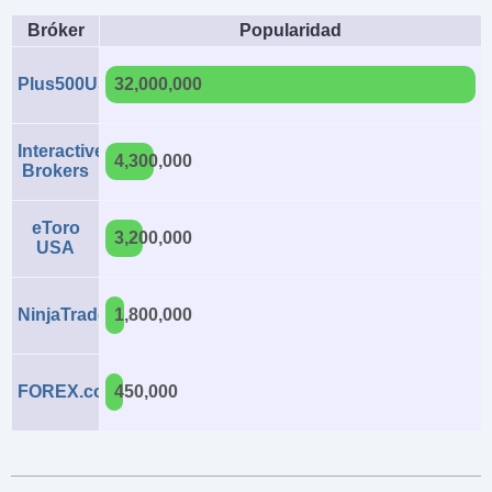
Bróker
Popularidad
Plus500US
32,000,000
Interactive
4,300,000
Brokers
eToro
3,200,000
USA
NinjaTrader
1,800,000
FOREX.com
450,000