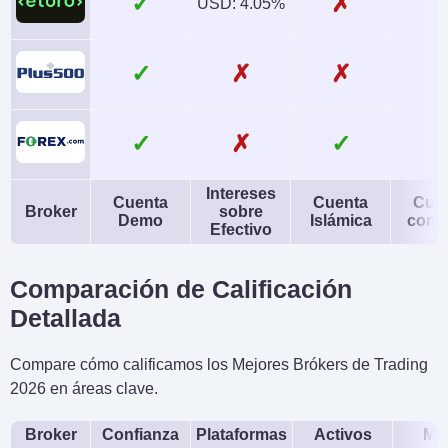
✓
✗
USD: 4.05%
✓
✗
✗
✓
✗
✓
Intereses
Cuenta
Cuenta
Cue
Broker
sobre
Demo
Islámica
conj
Efectivo
Comparación de Calificación
Detallada
Compare cómo calificamos los Mejores Brókers de Trading
2026 en áreas clave.
Broker
Confianza
Plataformas
Activos
Móv