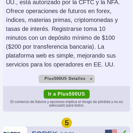
UU., está autorizado por la CFTC y la NFA.
Ofrece operaciones de futuros en forex,
índices, materias primas, criptomonedas y
tasas de interés. Registrarse toma 10
minutos con un depósito mínimo de $100
($200 por transferencia bancaria). La
plataforma web es simple, mejorando sus
servicios para los operadores en EE. UU.
Plus500US Detalles
Cuenta Demo
Depósito Mínimo
Ir a Plus500US
Yes
$100
El comercio de futuros y opciones implica el riesgo de pérdida y no es
adecuado para todos.
Comercio Mínimo
Apalancamiento
Variable
Variable
5
Copy Trading
Regulador