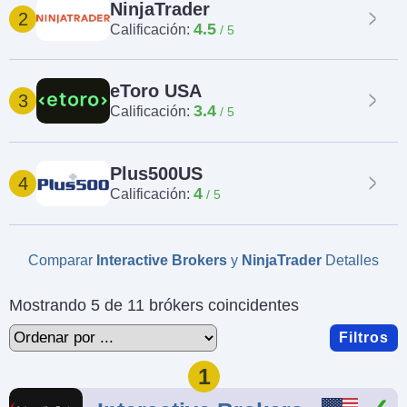
NinjaTrader
2
4.5
Calificación:
eToro USA
3
3.4
Calificación:
Plus500US
4
4
Calificación:
Comparar
Interactive Brokers
y
NinjaTrader
Detalles
Mostrando 5 de 11 brókers coincidentes
Filtros
1