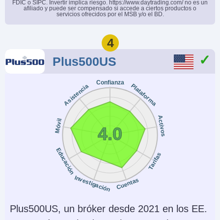
FDIC o SIPC. Invertir implica riesgo. https://www.daytrading.com/ no es un
afiliado y puede ser compensado si accede a ciertos productos o
$10
No
servicios ofrecidos por el MSB y/o el BD.
Copy Trading
Regulador
4
Yes
SEC, FINRA
Plus500US
Instrumentos
Plataformas
Acciones, Opciones,
eToro Trading Platform
Confianza
Plataforma
Asistencia
ETFs, Cripto
& CopyTrader
Monedas de cuenta
Trading Automatizado
Activos
Móvil
USD
No
4.0
AI
Stop Loss Garantizado
Educación
Tarifas
Yes
No
Investigación
Cuentas
Plus500US, un bróker desde 2021 en los EE.