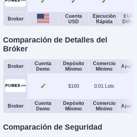
✓
✓
Forex, Futuros y
WebTrader, Mobile,
1.
Opciones sobre
MT4, MT5,
Cuenta
Ejecución
EUR/
Metales, Energías,
TradingView
Broker
USD
Rápida
Differe
Materias Primas,
Índices, Bonos
Comparación de Detalles del
Bróker
Monedas de cuenta
Trading Automatizado
USD, EUR, GBP, CAD,
Expert Advisors (EAs)
Cuenta
Depósito
Comercio
AUD, JPY, CHF, PLN
on MetaTrader
Broker
Apala
Demo
Mínimo
Mínimo
AI
Stop Loss Garantizado
✓
$100
0.01 Lots
Yes
No
Cuenta
Depósito
Comercio
Broker
Apala
Demo
Mínimo
Mínimo
Comparación de Seguridad