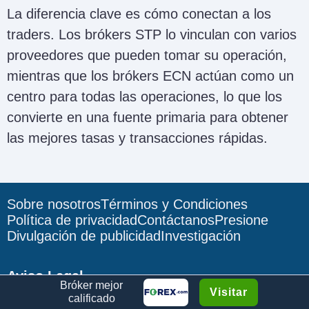
La diferencia clave es cómo conectan a los
traders. Los brókers STP lo vinculan con varios
proveedores que pueden tomar su operación,
mientras que los brókers ECN actúan como un
centro para todas las operaciones, lo que los
convierte en una fuente primaria para obtener
las mejores tasas y transacciones rápidas.
Sobre nosotros
Términos y Condiciones
Política de privacidad
Contáctanos
Presione
Divulgación de publicidad
Investigación
Aviso Legal
Bróker mejor
Visitar
Todo el contenido de este sitio es solo para
calificado