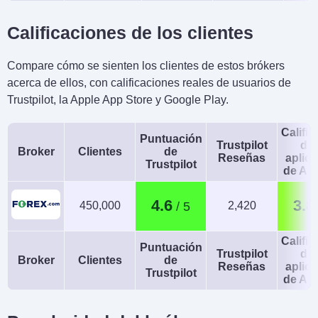
Calificaciones de los clientes
Compare cómo se sienten los clientes de estos brókers
acerca de ellos, con calificaciones reales de usuarios de
Trustpilot, la Apple App Store y Google Play.
Calific
Puntuación
Trustpilot
de 
Broker
Clientes
de
Reseñas
aplic
Trustpilot
de An
4.6
3.8
450,000
2,420
Calific
Puntuación
Trustpilot
de 
Broker
Clientes
de
Reseñas
aplic
Trustpilot
de An