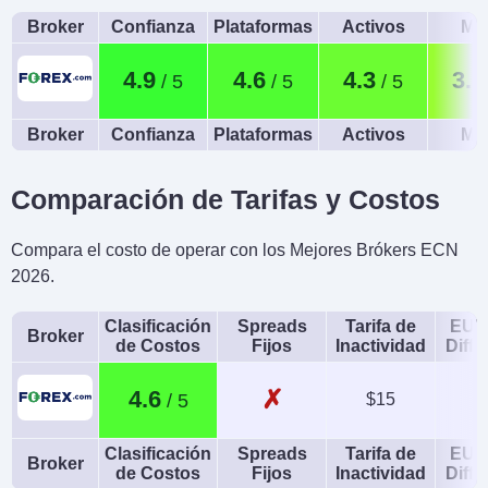
Broker
Confianza
Plataformas
Activos
Móv
4.9
4.6
4.3
3.7
Broker
Confianza
Plataformas
Activos
Móv
Comparación de Tarifas y Costos
Compara el costo de operar con los Mejores Brókers ECN
2026.
Clasificación
Spreads
Tarifa de
EUR
Broker
de Costos
Fijos
Inactividad
Diffe
✗
4.6
$15
1
Clasificación
Spreads
Tarifa de
EUR
Broker
de Costos
Fijos
Inactividad
Diffe