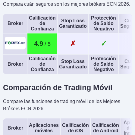
Compara cuán seguros son los mejores brókers ECN 2026.
Calificación
Protección
Stop Loss
Cue
Broker
de
de Saldo
Garantizado
Segre
Confianza
Negativo
✗
✓
4.9
Calificación
Protección
Stop Loss
Cue
Broker
de
de Saldo
Garantizado
Segre
Confianza
Negativo
Comparación de Trading Móvil
Compare las funciones de trading móvil de los Mejores
Brókers ECN 2026.
Apli
Aplicaciones
Calificación
Calificación
Broker
de 
móviles
de iOS
de Android
Intel