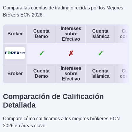
Compara las cuentas de trading ofrecidas por los Mejores
Brókers ECN 2026.
Intereses
Cuenta
Cuenta
Cue
Broker
sobre
Demo
Islámica
conj
Efectivo
✓
✗
✓
Intereses
Cuenta
Cuenta
Cue
Broker
sobre
Demo
Islámica
conj
Efectivo
Comparación de Calificación
Detallada
Compare cómo calificamos a los mejores brókeres ECN
2026 en áreas clave.