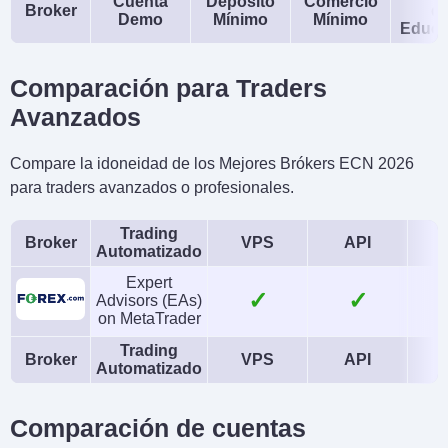
Cuenta
Depósito
Comercio
Broker
d
Demo
Mínimo
Mínimo
Educa
Comparación para Traders
Avanzados
Compare la idoneidad de los Mejores Brókers ECN 2026
para traders avanzados o profesionales.
Trading
Broker
VPS
API
Automatizado
Expert
✓
✓
Advisors (EAs)
on MetaTrader
Trading
Broker
VPS
API
Automatizado
Comparación de cuentas