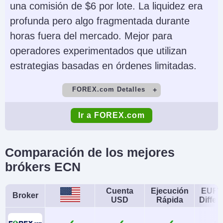
una comisión de $6 por lote. La liquidez era
profunda pero algo fragmentada durante
horas fuera del mercado. Mejor para
operadores experimentados que utilizan
estrategias basadas en órdenes limitadas.
FOREX.com Detalles
Cuenta Demo
Depósito Mínimo
Ir a FOREX.com
Yes
$100
Comercio Mínimo
Apalancamiento
Comparación de los mejores
0.01 Lots
1:50
brókers ECN
Copy Trading
Regulador
No
NFA, CFTC
Cuenta
Ejecución
EUR/
Broker
USD
Rápida
Differe
Instrumentos
Plataformas