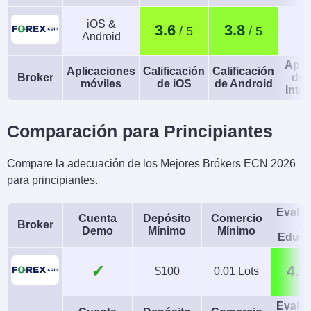
iOS &
3.6
3.8
Android
Apli
Aplicaciones
Calificación
Calificación
Broker
de 
móviles
de iOS
de Android
Intel
Comparación para Principiantes
Compare la adecuación de los Mejores Brókers ECN 2026
para principiantes.
Evalu
Cuenta
Depósito
Comercio
Broker
d
Demo
Mínimo
Mínimo
Educa
✓
4.5
$100
0.01 Lots
Evalu