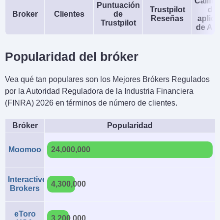
Calific
Puntuación
Trustpilot
de 
Broker
Clientes
de
Reseñas
aplic
Trustpilot
de An
Popularidad del bróker
Vea qué tan populares son los Mejores Brókers Regulados
por la Autoridad Reguladora de la Industria Financiera
(FINRA) 2026 en términos de número de clientes.
Bróker
Popularidad
Moomoo
24,000,000
Interactive
4,300,000
Brokers
eToro
3,200,000