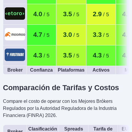
4.0
3.5
2.9
4.2
4.7
3.0
3.3
4.0
4.3
3.5
4.3
4.5
Broker
Confianza
Plataformas
Activos
Móv
Comparación de Tarifas y Costos
Compare el costo de operar con los Mejores Brókers
Regulados por la Autoridad Reguladora de la Industria
Financiera (FINRA) 2026.
Clasificación
Spreads
Tarifa de
EUR
Broker