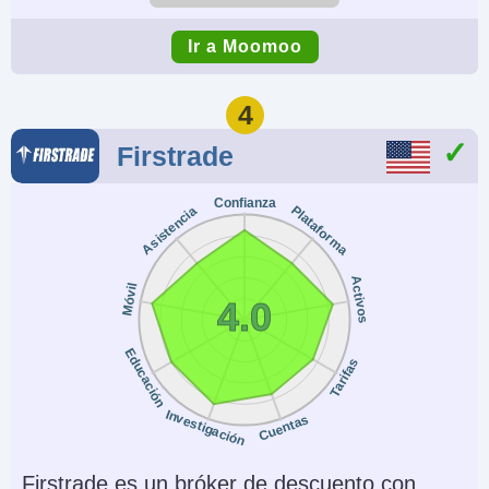
Cuenta Demo
Depósito Mínimo
Ir a Moomoo
Yes
$0
Comercio Mínimo
Apalancamiento
4
$0
1:2
Firstrade
Copy Trading
Regulador
Confianza
No
SEC, FINRA, SIPC,
Plataforma
Asistencia
MAS, SFC, ASIC,
FMA, CIRO, CIPF,
Activos
Móvil
4.0
JFSA, SC
Instrumentos
Plataformas
Educación
Tarifas
Acciones, Opciones,
Desktop Platform,
ETFs, ADRs, OTCs
Mobile App
Investigación
Cuentas
Monedas de cuenta
Trading Automatizado
Firstrade es un bróker de descuento con
USD, HKD, SGD
No