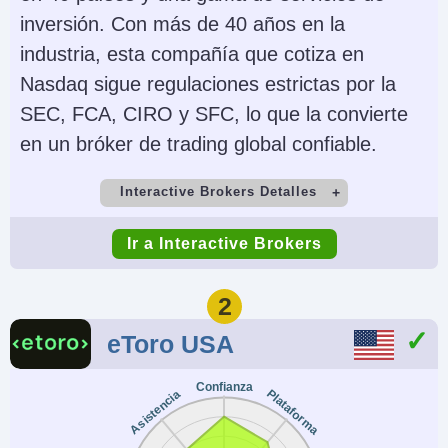
inversión. Con más de 40 años en la
industria, esta compañía que cotiza en
Nasdaq sigue regulaciones estrictas por la
SEC, FCA, CIRO y SFC, lo que la convierte
en un bróker de trading global confiable.
Interactive Brokers Detalles
Cuenta Demo
Depósito Mínimo
Ir a Interactive Brokers
Yes
$0
Comercio Mínimo
Apalancamiento
2
$100
1:50 (major forex
eToro USA
pairs), 1:2-1:4
(equities)
Confianza
Plataforma
Asistencia
Copy Trading
Regulador