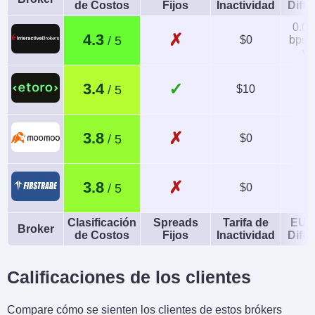
de Costos
Fijos
Inactividad
Diffe
0.08
✗
4.3
$0
bps x
va
✓
3.4
$10
✗
3.8
$0
✗
3.8
$0
Clasificación
Spreads
Tarifa de
EUR
Broker
de Costos
Fijos
Inactividad
Diffe
Calificaciones de los clientes
Compare cómo se sienten los clientes de estos brókers