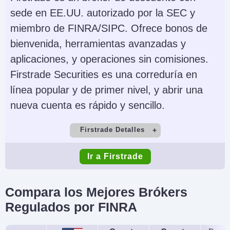
sede en EE.UU. autorizado por la SEC y
AI
Stop Loss Garantizado
miembro de FINRA/SIPC. Ofrece bonos de
Yes
No
bienvenida, herramientas avanzadas y
aplicaciones, y operaciones sin comisiones.
Firstrade Securities es una correduría en
línea popular y de primer nivel, y abrir una
nueva cuenta es rápido y sencillo.
Firstrade Detalles
Cuenta Demo
Depósito Mínimo
Ir a Firstrade
No
$0
Comercio Mínimo
Apalancamiento
Compara los Mejores Brókers
$1
No
Regulados por FINRA
Copy Trading
Regulador