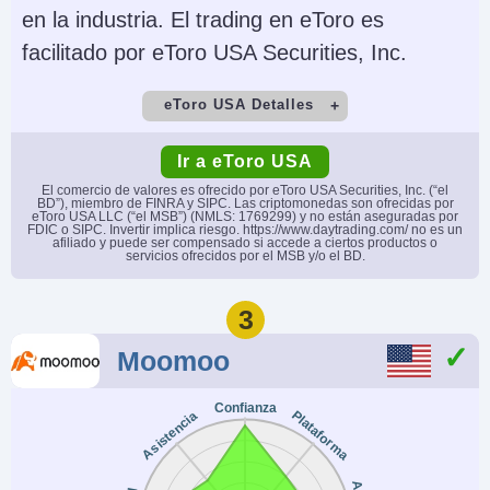
en la industria. El trading en eToro es
Monedas de cuenta
Trading Automatizado
facilitado por eToro USA Securities, Inc.
USD, EUR, GBP, CAD,
Capitalise.ai, TWS API
AUD, INR, JPY, SEK,
eToro USA Detalles
NOK, DKK, CHF, AED,
Cuenta Demo
Depósito Mínimo
HUF
Ir a eToro USA
Yes
$50
El comercio de valores es ofrecido por eToro USA Securities, Inc. (“el
AI
Stop Loss Garantizado
BD”), miembro de FINRA y SIPC. Las criptomonedas son ofrecidas por
eToro USA LLC (“el MSB”) (NMLS: 1769299) y no están aseguradas por
Comercio Mínimo
Apalancamiento
Yes
No
FDIC o SIPC. Invertir implica riesgo. https://www.daytrading.com/ no es un
afiliado y puede ser compensado si accede a ciertos productos o
$10
No
servicios ofrecidos por el MSB y/o el BD.
Copy Trading
Regulador
3
Yes
SEC, FINRA
Moomoo
Instrumentos
Plataformas
Acciones, Opciones,
eToro Trading Platform
Confianza
Plataforma
Asistencia
ETFs, Cripto
& CopyTrader
Monedas de cuenta
Trading Automatizado