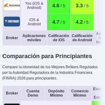
Yes (iOS &
4.6
3.3
Android)
iOS &
4.7
4.2
Android
Apli
Aplicaciones
Calificación
Calificación
Broker
de 
móviles
de iOS
de Android
Intel
Comparación para Principiantes
Compare la idoneidad de los Mejores Brókers Regulados
por la Autoridad Reguladora de la Industria Financiera
(FINRA) 2026 para principiantes.
Evalu
Cuenta
Depósito
Comercio
Broker
d
Demo
Mínimo
Mínimo
Educa