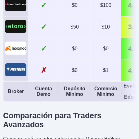
✓
4.3
$0
$100
✓
3.0
$50
$10
✓
4.4
$0
$0
✗
4.0
$0
$1
Evalu
Cuenta
Depósito
Comercio
Broker
d
Demo
Mínimo
Mínimo
Educa
Comparación para Traders
Avanzados
Compare qué tan adecuados son los Mejores Brókers