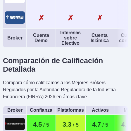
✗
✗
✗
Intereses
Cuenta
Cuenta
Cue
Broker
sobre
Demo
Islámica
conj
Efectivo
Comparación de Calificación
Detallada
Compara cómo calificamos a los Mejores Brókers
Regulados por la Autoridad Reguladora de la Industria
Financiera (FINRA) 2026 en áreas clave.
Broker
Confianza
Plataformas
Activos
Móv
4.5
3.3
4.7
4.4