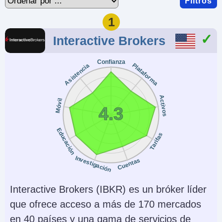
Filtros
1
Interactive Brokers
Confianza
Plataforma
Asistencia
Activos
Móvil
4.3
Educación
Tarifas
Investigación
Cuentas
Interactive Brokers (IBKR) es un bróker líder
que ofrece acceso a más de 170 mercados
en 40 países y una gama de servicios de