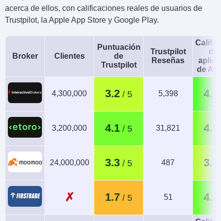
acerca de ellos, con calificaciones reales de usuarios de
Trustpilot, la Apple App Store y Google Play.
Calific
Puntuación
Trustpilot
de 
Broker
Clientes
de
Reseñas
aplic
Trustpilot
de An
3.2
4.5
4,300,000
5,398
4.1
4.0
3,200,000
31,821
3.3
3.3
24,000,000
487
✗
1.7
4.2
51