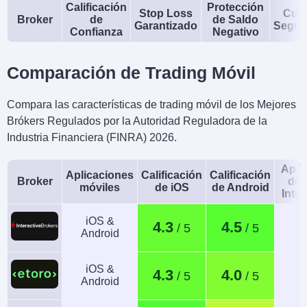
Calificación
Protección
Stop Loss
Cue
Broker
de
de Saldo
Garantizado
Segre
Confianza
Negativo
Comparación de Trading Móvil
Compara las características de trading móvil de los Mejores
Brókers Regulados por la Autoridad Reguladora de la
Industria Financiera (FINRA) 2026.
Apli
Aplicaciones
Calificación
Calificación
Broker
de 
móviles
de iOS
de Android
Intel
iOS &
4.3
4.5
Android
iOS &
4.3
4.0
Android