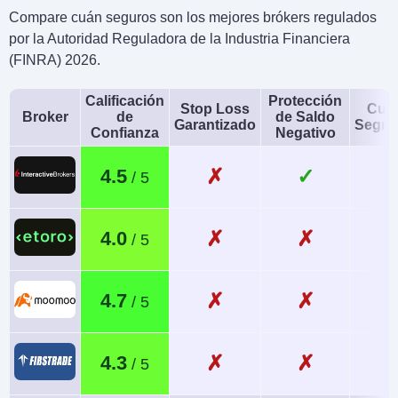
Compare cuán seguros son los mejores brókers regulados
por la Autoridad Reguladora de la Industria Financiera
(FINRA) 2026.
Calificación
Protección
Stop Loss
Cue
Broker
de
de Saldo
Garantizado
Segre
Confianza
Negativo
✗
✓
4.5
✗
✗
4.0
✗
✗
4.7
✗
✗
4.3