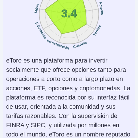
No
SEC, FINRA, CFTC,
Activos
Móvil
3.4
NFA, CIRO, FCA, CBI,
ASIC, SFC, SEBI,
Educación
Tarifas
JFSA, MAS
Instrumentos
Plataformas
Investigación
Cuentas
Stocks, Options,
Trader Workstation
Futures, Forex, Funds,
(TWS), IBKR Desktop,
eToro es una plataforma para invertir
Bonds, ETFs, Mutual
GlobalTrader, Mobile,
socialmente que ofrece opciones tanto para
Funds,
Client Portal,
operaciones a corto como a largo plazo en
Cryptocurrencies
AlgoTrader,
acciones, ETF, opciones y criptomonedas. La
OmniTrader,
plataforma es reconocida por su interfaz fácil
TradingView, eSignal,
de usar, orientada a la comunidad y sus
TradingCentral,
tarifas razonables. Con la supervisión de
ProRealTime,
FINRA y SIPC, y utilizada por millones en
Quantower
todo el mundo, eToro es un nombre reputado