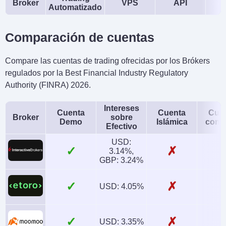
Broker
VPS
API
Automatizado
Comparación de cuentas
Compare las cuentas de trading ofrecidas por los Brókers
regulados por la Best Financial Industry Regulatory
Authority (FINRA) 2026.
Intereses
Cuenta
Cuenta
Cue
Broker
sobre
Demo
Islámica
conj
Efectivo
USD:
✓
✗
3.14%,
GBP: 3.24%
✓
✗
USD: 4.05%
✓
✗
USD: 3.35%