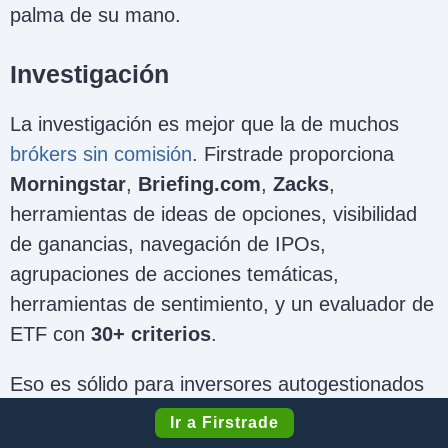
palma de su mano.
Investigación
La investigación es mejor que la de muchos
brókers sin comisión
. Firstrade proporciona
Morningstar
,
Briefing.com
,
Zacks
,
herramientas de ideas de opciones, visibilidad
de ganancias, navegación de IPOs,
agrupaciones de acciones temáticas,
herramientas de sentimiento, y un evaluador de
ETF con
30+ criterios
.
Eso es sólido para inversores autogestionados
que filtran acciones, verifican el tiempo de
Ir a Firstrade
ganancias y generan ideas de opciones. Aún es