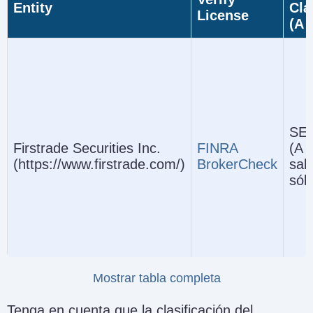
Entity
Cla
License
(A 
SEC
Firstrade Securities Inc.
FINRA
(A 
(https://www.firstrade.com/)
BrokerCheck
sal
sóli
Mostrar tabla completa
Firstrade Regulatory En
Tenga en cuenta que la clasificación del