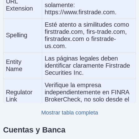
URL
solamente:
Extension
https://www.firstrade.com.
Esté atento a similitudes como
firsttrade.com, firs-trade.com,
Spelling
firstradex.com o firstrade-
us.com.
Las páginas legales deben
Entity
identificar claramente Firstrade
Name
Securities Inc.
Verifique la empresa
Regulator
independientemente en FINRA
Link
BrokerCheck, no solo desde el
texto del pie de página.
Mostrar tabla completa
Lista de Verificación de Estafas de Clones de Firstrade
Cuentas y Banca