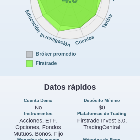
Educación
Tarifas
Investigación
Cuentas
Bróker promedio
Firstrade
Datos rápidos
Cuenta Demo
Depósito Mínimo
No
$0
Instrumentos
Plataformas de Trading
Acciones, ETF,
Firstrade Invest 3.0,
Opciones, Fondos
TradingCentral
Mutuos, Bonos, Fijo
Monedas de cuenta
Métodos de Pago