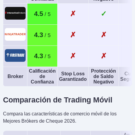
✗
✓
4.5
✗
✗
4.3
✗
✗
4.3
Calificación
Protección
Stop Loss
Cue
Broker
de
de Saldo
Garantizado
Segre
Confianza
Negativo
Comparación de Trading Móvil
Compara las características de comercio móvil de los
Mejores Brókers de Cheque 2026.
Apli