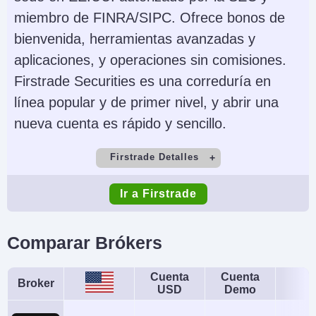
Acciones, Opciones,
Web & Mobile, eSignal
miembro de FINRA/SIPC. Ofrece bonos de
Materias Primas,
bienvenida, herramientas avanzadas y
Futuros, Cripto (no
aplicaciones, y operaciones sin comisiones.
futuros depende del
Firstrade Securities es una correduría en
proveedor)
línea popular y de primer nivel, y abrir una
nueva cuenta es rápido y sencillo.
Monedas de cuenta
Trading Automatizado
USD, EUR, GBP, CAD,
NinjaScript or via
Firstrade Detalles
AUD
Automated Trading
Cuenta Demo
Depósito Mínimo
Interface
Ir a Firstrade
No
$0
AI
Stop Loss Garantizado
Comercio Mínimo
Apalancamiento
No
No
Comparar Brókers
$1
No
Cuenta
Cuenta
Copy Trading
Regulador
Broker
USD
Demo
No
SEC, FINRA