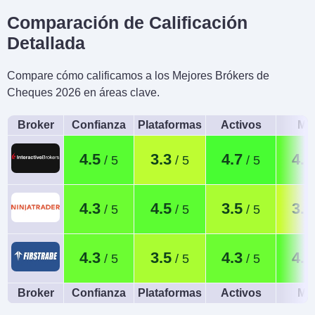
Comparación de Calificación
Detallada
Compare cómo calificamos a los Mejores Brókers de
Cheques 2026 en áreas clave.
Broker
Confianza
Plataformas
Activos
Móv
4.5
3.3
4.7
4.4
4.3
4.5
3.5
3.1
4.3
3.5
4.3
4.5
Broker
Confianza
Plataformas
Activos
Móv