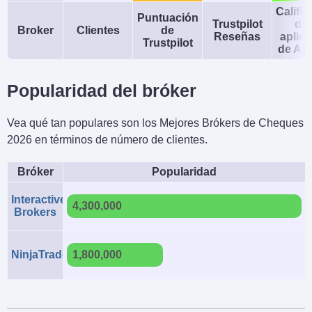
Calific
Puntuación
Trustpilot
de 
Broker
Clientes
de
Reseñas
aplic
Trustpilot
de An
Popularidad del bróker
Vea qué tan populares son los Mejores Brókers de Cheques
2026 en términos de número de clientes.
Bróker
Popularidad
Interactive
4,300,000
Brokers
NinjaTrader
1,800,000