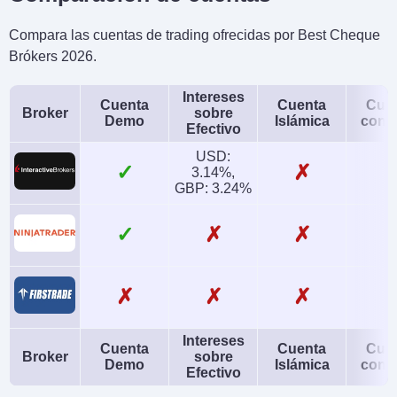
Compara las cuentas de trading ofrecidas por Best Cheque
Brókers 2026.
Intereses
Cuenta
Cuenta
Cue
Broker
sobre
Demo
Islámica
conj
Efectivo
USD:
✓
✗
3.14%,
GBP: 3.24%
✓
✗
✗
✗
✗
✗
Intereses
Cuenta
Cuenta
Cue
Broker
sobre
Demo
Islámica
conj
Efectivo