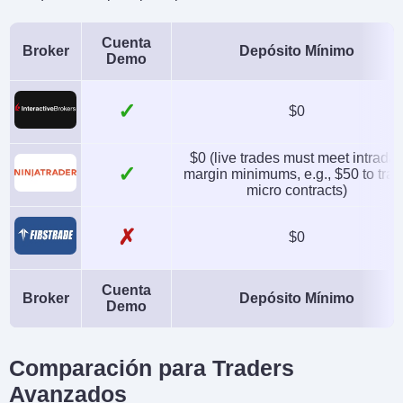
Cuenta
Broker
Depósito Mínimo
Demo
✓
$0
$0 (live trades must meet intrada
✓
margin minimums, e.g., $50 to tra
micro contracts)
✗
$0
Cuenta
Broker
Depósito Mínimo
Demo
Comparación para Traders
Avanzados