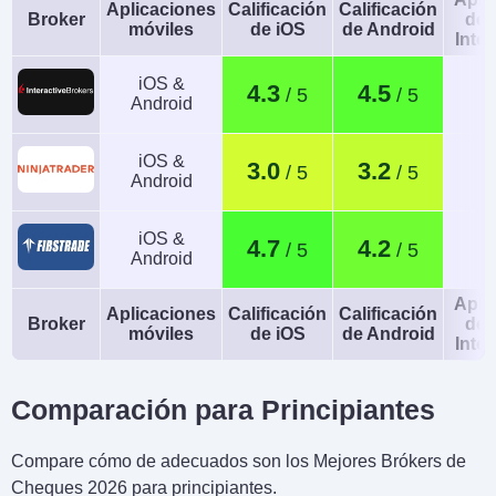
Aplicaciones
Calificación
Calificación
Broker
de 
móviles
de iOS
de Android
Intel
iOS &
4.3
4.5
Android
iOS &
3.0
3.2
Android
iOS &
4.7
4.2
Android
Apli
Aplicaciones
Calificación
Calificación
Broker
de 
móviles
de iOS
de Android
Intel
Comparación para Principiantes
Compare cómo de adecuados son los Mejores Brókers de
Cheques 2026 para principiantes.