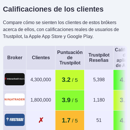
Calificaciones de los clientes
Compare cómo se sienten los clientes de estos brókers
acerca de ellos, con calificaciones reales de usuarios de
Trustpilot, la Apple App Store y Google Play.
Calific
Puntuación
Trustpilot
de 
Broker
Clientes
de
Reseñas
aplic
Trustpilot
de An
3.2
4.5
4,300,000
5,398
3.9
3.2
1,800,000
1,180
✗
1.7
4.2
51