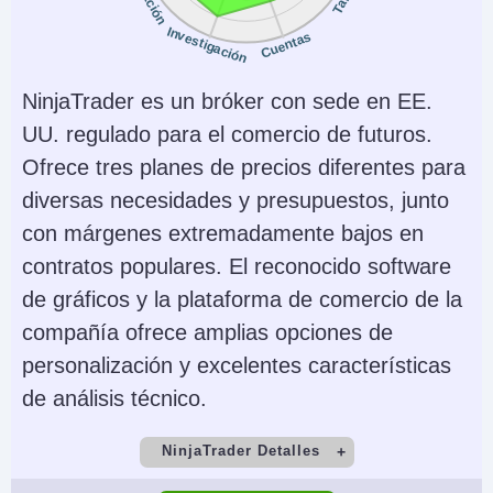
Instrumentos
Plataformas
Investigación
Cuentas
Stocks, Options,
Trader Workstation
Futures, Forex, Funds,
(TWS), IBKR Desktop,
NinjaTrader es un bróker con sede en EE.
Bonds, ETFs, Mutual
GlobalTrader, Mobile,
UU. regulado para el comercio de futuros.
Funds,
Client Portal,
Ofrece tres planes de precios diferentes para
Cryptocurrencies
AlgoTrader,
diversas necesidades y presupuestos, junto
OmniTrader,
con márgenes extremadamente bajos en
TradingView, eSignal,
contratos populares. El reconocido software
TradingCentral,
de gráficos y la plataforma de comercio de la
ProRealTime,
compañía ofrece amplias opciones de
Quantower
personalización y excelentes características
de análisis técnico.
Monedas de cuenta
Trading Automatizado
USD, EUR, GBP, CAD,
Capitalise.ai, TWS API
NinjaTrader Detalles
AUD, INR, JPY, SEK,