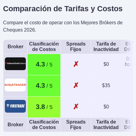
Comparación de Tarifas y Costos
Compare el costo de operar con los Mejores Brókers de
Cheques 2026.
Clasificación
Spreads
Tarifa de
EUR
Broker
de Costos
Fijos
Inactividad
Diffe
0.08
✗
4.3
$0
bps x
va
✗
4.3
$35
1
✗
3.8
$0
Clasificación
Spreads
Tarifa de
EUR
Broker
de Costos
Fijos
Inactividad
Diffe