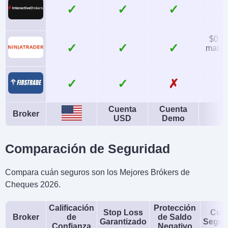
✓
✓
Instrumentos
Plataformas
Acciones, ETF,
Firstrade Invest 3.0,
Opciones, Fondos
TradingCentral
$0 (l
✓
✓
margin
Mutuos, Bonos, Fijo
Monedas de cuenta
Trading Automatizado
✓
✗
USD
No
AI
Stop Loss Garantizado
Cuenta
Cuenta
Broker
USD
Demo
No
No
Comparación de Seguridad
Compara cuán seguros son los Mejores Brókers de
Cheques 2026.
Calificación
Protección
Stop Loss
Cue
Broker
de
de Saldo
Garantizado
Segre
Confianza
Negativo