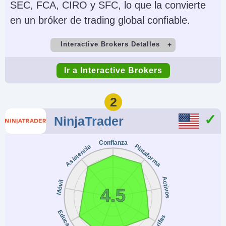
SEC, FCA, CIRO y SFC, lo que la convierte
en un bróker de trading global confiable.
Interactive Brokers Detalles
Cuenta Demo
Depósito Mínimo
Ir a Interactive Brokers
Yes
$0
Comercio Mínimo
Apalancamiento
2
$100
1:50 (major forex
NinjaTrader
pairs), 1:2-1:4
(equities)
Confianza
Plataforma
Asistencia
Copy Trading
Regulador
No
SEC, FINRA, CFTC,
Activos
Móvil
4.5
NFA, CIRO, FCA, CBI,
ASIC, SFC, SEBI,
Educación
Tarifas
JFSA, MAS