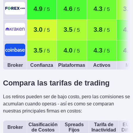
4.9
4.6
4.3
3.7
3.0
3.5
3.8
4.5
3.5
4.0
4.3
4.4
Broker
Confianza
Plataformas
Activos
Móv
Compara las tarifas de trading
Los retiros pueden ser de bajo costo, pero las comisiones se
acumulan cuando operas - así es como se comparan
nuestras principales firmas en costos:
Clasificación
Spreads
Tarifa de
EUR
Broker
de Costos
Fijos
Inactividad
Diffe