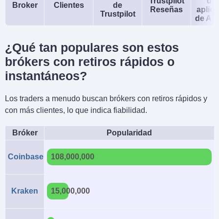
Trustpilot
de 
Broker
Clientes
de
Reseñas
aplic
Trustpilot
de An
¿Qué tan populares son estos
brókers con retiros rápidos o
instantáneos?
Los traders a menudo buscan brókers con retiros rápidos y
con más clientes, lo que indica fiabilidad.
Bróker
Popularidad
Coinbase
108,000,000
Kraken
15,000,000