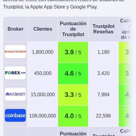
Trustpilot, la Apple App Store y Google Play.
Calific
Puntuación
Trustpilot
de 
Broker
Clientes
de
Reseñas
aplic
Trustpilot
de An
3.9
3.2
1,800,000
1,180
4.6
3.8
450,000
2,420
3.3
4.2
15,000,000
7,984
4.0
4.0
108,000,000
22,598
Calific
Puntuación