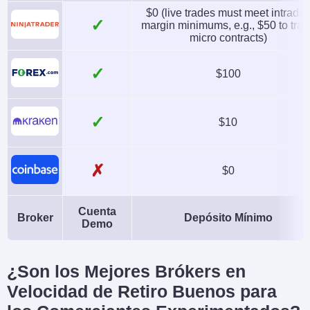
$0 (live trades must meet intrada
✓
margin minimums, e.g., $50 to tra
micro contracts)
✓
$100
✓
$10
✗
$0
Cuenta
Broker
Depósito Mínimo
Demo
¿Son los Mejores Brókers en
Velocidad de Retiro Buenos para