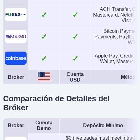
(solo EE. UU.),
Trade, Wallet, NFT,
ACH Transfer, Cre
✓
Mastercard, Neteller,
Futuros Perpetuos
TradingView
Visa, Wi
Pre-IPO (fuera de EE.
Bitcoin Payment
✓
UU.)
Payments, PayID, Si
Wire 
Monedas de cuenta
Trading Automatizado
Apple Pay, Credit C
USD, EUR
No
✓
Wallet, Mastercard
AI
Stop Loss Garantizado
Cuenta
Yes
No
Broker
Métodos
USD
Comparación de Detalles del
Bróker
Cuenta
Broker
Depósito Mínimo
Demo
$0 (live trades must meet intrada