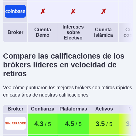
✗
✗
✗
Intereses
Cuenta
Cuenta
Cue
Broker
sobre
Demo
Islámica
conj
Efectivo
Compare las calificaciones de los
brókers líderes en velocidad de
retiros
Vea cómo puntuaron los mejores brókers con retiros rápidos
en cada área de nuestras calificaciones:
Broker
Confianza
Plataformas
Activos
Móv
4.3
4.5
3.5
3.1