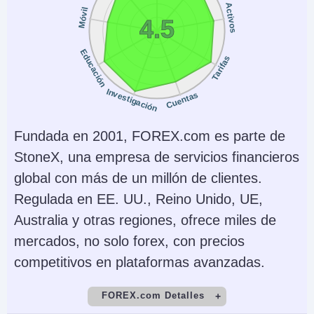
0.01 Lots
$50 intraday margins
Activos
Móvil
for Micro contracts
4.5
and $500 for popular
Educación
Tarifas
E-mini contracts
Copy Trading
Regulador
Investigación
Cuentas
No
NFA, CFTC, CySEC
Fundada en 2001, FOREX.com es parte de
Instrumentos
Plataformas
Futuros, Forex,
NinjaTrader Desktop,
StoneX, una empresa de servicios financieros
Acciones, Opciones,
Web & Mobile, eSignal
global con más de un millón de clientes.
Materias Primas,
Regulada en EE. UU., Reino Unido, UE,
Futuros, Cripto (no
Australia y otras regiones, ofrece miles de
futuros depende del
mercados, no solo forex, con precios
proveedor)
competitivos en plataformas avanzadas.
Monedas de cuenta
Trading Automatizado
FOREX.com Detalles
USD, EUR, GBP, CAD,
NinjaScript or via