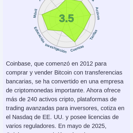
Instrumentos
Plataformas
Criptomonedas,
AlgoTrader,
Activos
Móvil
3.5
xStocks, Futuros
Quantower
Perpetuos Pre-IPO
Educación
Tarifas
Monedas de cuenta
Trading Automatizado
Investigación
USD, EUR, GBP, CAD,
Kraken Futures is
Cuentas
AUD, JPY, CHF
integrated in other
Coinbase, que comenzó en 2012 para
platforms which have
comprar y vender Bitcoin con transferencias
bots: Bookmap,
bancarias, se ha convertido en una empresa
Caspian, FMZ Quant,
de criptomonedas importante. Ahora ofrece
Gunbot, HaasOnline,
más de 240 activos cripto, plataformas de
Hyndor, Margin
trading avanzadas para inversores, cotiza en
AI
Stop Loss Garantizado
el Nasdaq de EE. UU. y posee licencias de
No
No
varios reguladores. En mayo de 2025,