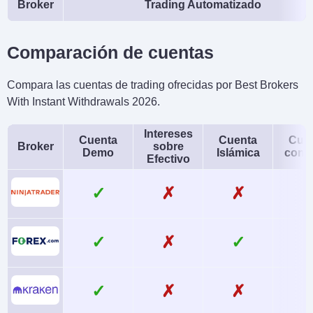
Broker
Trading Automatizado
Comparación de cuentas
Compara las cuentas de trading ofrecidas por Best Brokers
With Instant Withdrawals 2026.
Intereses
Cuenta
Cuenta
Cue
Broker
sobre
Demo
Islámica
conj
Efectivo
✓
✗
✗
✓
✗
✓
✓
✗
✗