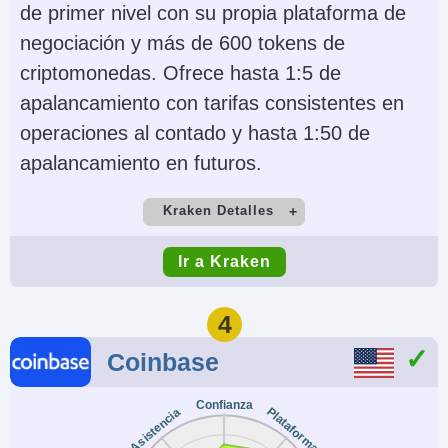
AUD, JPY, CHF, PLN
on MetaTrader
de primer nivel con su propia plataforma de
negociación y más de 600 tokens de
AI
Stop Loss Garantizado
criptomonedas. Ofrece hasta 1:5 de
Yes
No
apalancamiento con tarifas consistentes en
operaciones al contado y hasta 1:50 de
apalancamiento en futuros.
Kraken Detalles
Cuenta Demo
Depósito Mínimo
Ir a Kraken
Yes
$10
Comercio Mínimo
Apalancamiento
4
Variable
No
Coinbase
Copy Trading
Regulador
Confianza
No
FINTRAC, AUSTRAC
Plataforma
Asistencia