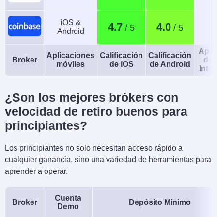
iOS &
4.7
4.0
Android
Apli
Aplicaciones
Calificación
Calificación
Broker
de 
móviles
de iOS
de Android
Intel
¿Son los mejores brókers con
velocidad de retiro buenos para
principiantes?
Los principiantes no solo necesitan acceso rápido a
cualquier ganancia, sino una variedad de herramientas para
aprender a operar.
Cuenta
Broker
Depósito Mínimo
Demo