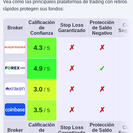
Vea cómo las principales plataformas de trading con retiros
rápidos protegen sus fondos:
Calificación
Protección
Stop Loss
Cue
Broker
de
de Saldo
Garantizado
Segre
Confianza
Negativo
✗
✗
4.3
✗
✓
4.9
✗
✗
3.0
✗
✗
3.5
Calificación
Protección
Stop Loss
Cue
Broker
de
de Saldo
Garantizado
Segre