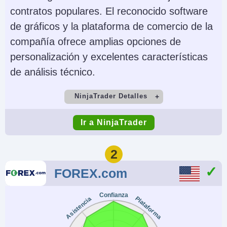
contratos populares. El reconocido software
de gráficos y la plataforma de comercio de la
compañía ofrece amplias opciones de
personalización y excelentes características
de análisis técnico.
NinjaTrader Detalles
Cuenta Demo
Depósito Mínimo
Ir a NinjaTrader
Yes
$0 (live trades must
meet intraday margin
2
minimums, e.g., $50
FOREX.com
to trade micro
contracts)
Confianza
Plataforma
Asistencia
Comercio Mínimo
Apalancamiento