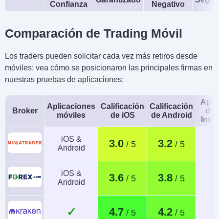
Confianza
Negativo
Comparación de Trading Móvil
Los traders pueden solicitar cada vez más retiros desde
móviles: vea cómo se posicionaron las principales firmas en
nuestras pruebas de aplicaciones:
Apli
Aplicaciones
Calificación
Calificación
Broker
de 
móviles
de iOS
de Android
Intel
iOS &
3.0
3.2
Android
iOS &
3.6
3.8
Android
✓
4.7
4.2