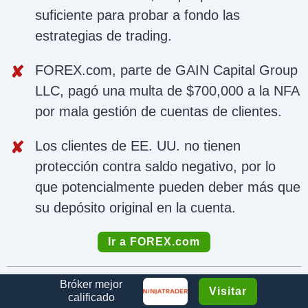
suficiente para probar a fondo las
estrategias de trading.
FOREX.com, parte de GAIN Capital Group
LLC, pagó una multa de $700,000 a la NFA
por mala gestión de cuentas de clientes.
Los clientes de EE. UU. no tienen
protección contra saldo negativo, por lo
que potencialmente pueden deber más que
su depósito original en la cuenta.
Ir a FOREX.com
Bróker mejor
Visitar
¿Por qué operar con Kraken?
calificado