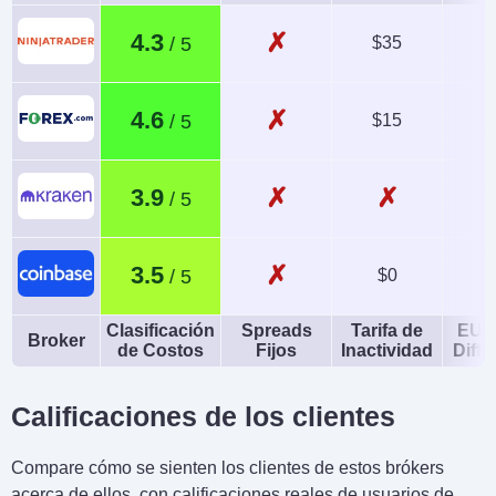
✗
4.3
$35
1
✗
4.6
$15
1
✗
✗
3.9
✗
3.5
$0
Clasificación
Spreads
Tarifa de
EUR
Broker
de Costos
Fijos
Inactividad
Diffe
Calificaciones de los clientes
Compare cómo se sienten los clientes de estos brókers
acerca de ellos, con calificaciones reales de usuarios de