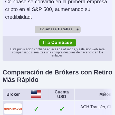
Coinbase se convirtió en la primera empresa
cripto en el S&P 500, aumentando su
credibilidad.
Coinbase Detalles
Cuenta Demo
Depósito Mínimo
Ir a Coinbase
No
$0
Esta publicación contiene enlaces de afiliados, y este sitio web será
compensado si realizas una compra después de hacer clic en los
enlaces.
Comercio Mínimo
Apalancamiento
$2
No
Comparación de Brókers con Retiro
Copy Trading
Regulador
Más Rápido
No
CSSF, CBI, CySEC,
BaFin, MAS, OSC,
Cuenta
Broker
Métodos
ASIC, BMA
USD
Instrumentos
Plataformas
ACH Transfer, Che
✓
Tr
Cripto, Acciones, ETFs
Coinbase, Advanced