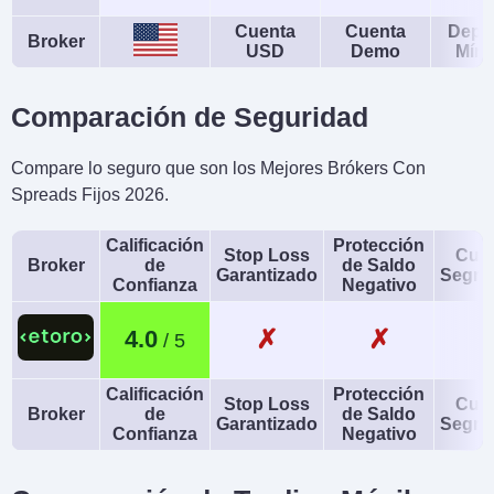
USD
No
Cuenta
Cuenta
Depó
Broker
USD
Demo
Mín
AI
Stop Loss Garantizado
Yes
No
Comparación de Seguridad
Compare lo seguro que son los Mejores Brókers Con
Spreads Fijos 2026.
Calificación
Protección
Stop Loss
Cue
Broker
de
de Saldo
Garantizado
Segre
Confianza
Negativo
✗
✗
4.0
Calificación
Protección
Stop Loss
Cue
Broker
de
de Saldo
Garantizado
Segre
Confianza
Negativo