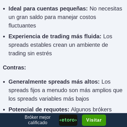
Ideal para cuentas pequeñas:
No necesitas
un gran saldo para manejar costos
fluctuantes
Experiencia de trading más fluida:
Los
spreads estables crean un ambiente de
trading sin estrés
Contras:
Generalmente spreads más altos:
Los
spreads fijos a menudo son más amplios que
los spreads variables más bajos
Potencial de requotes:
Algunos brókers
Bróker mejor
pueden retrasar la ejecución o requote
Visitar
calificado
precios