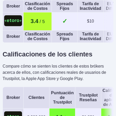
Clasificación
Spreads
Tarifa de
EUR
Broker
de Costos
Fijos
Inactividad
Diffe
✓
3.4
$10
Clasificación
Spreads
Tarifa de
EUR
Broker
de Costos
Fijos
Inactividad
Diffe
Calificaciones de los clientes
Compare cómo se sienten los clientes de estos brókers
acerca de ellos, con calificaciones reales de usuarios de
Trustpilot, la Apple App Store y Google Play.
Calific
Puntuación
Trustpilot
de 
Broker
Clientes
de
Reseñas
aplic
Trustpilot
de An