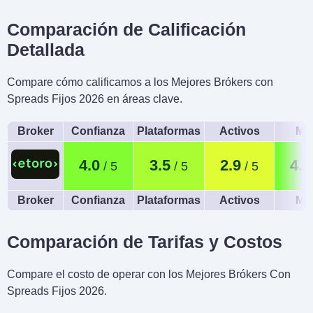
Comparación de Calificación
Detallada
Compare cómo calificamos a los Mejores Brókers con
Spreads Fijos 2026 en áreas clave.
Broker
Confianza
Plataformas
Activos
Móv
4.0
3.5
2.9
4.2
Broker
Confianza
Plataformas
Activos
Móv
Comparación de Tarifas y Costos
Compare el costo de operar con los Mejores Brókers Con
Spreads Fijos 2026.