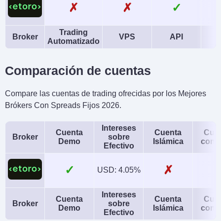
✗
✗
✓
Trading
Broker
VPS
API
Automatizado
Comparación de cuentas
Compare las cuentas de trading ofrecidas por los Mejores
Brókers Con Spreads Fijos 2026.
Intereses
Cuenta
Cuenta
Cue
Broker
sobre
Demo
Islámica
conj
Efectivo
✓
✗
USD: 4.05%
Intereses
Cuenta
Cuenta
Cue
Broker
sobre
Demo
Islámica
conj
Efectivo