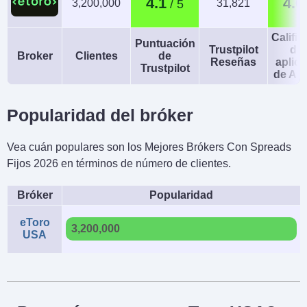
4.1
4.0
3,200,000
31,821
Calific
Puntuación
Trustpilot
de 
Broker
Clientes
de
Reseñas
aplic
Trustpilot
de An
Popularidad del bróker
Vea cuán populares son los Mejores Brókers Con Spreads
Fijos 2026 en términos de número de clientes.
Bróker
Popularidad
eToro
3,200,000
USA