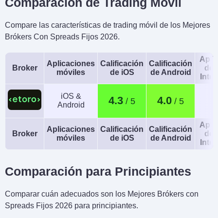
Comparación de Trading Móvil
Compare las características de trading móvil de los Mejores
Brókers Con Spreads Fijos 2026.
Apli
Aplicaciones
Calificación
Calificación
Broker
de 
móviles
de iOS
de Android
Intel
iOS &
4.3
4.0
Android
Apli
Aplicaciones
Calificación
Calificación
Broker
de 
móviles
de iOS
de Android
Intel
Comparación para Principiantes
Comparar cuán adecuados son los Mejores Brókers con
Spreads Fijos 2026 para principiantes.