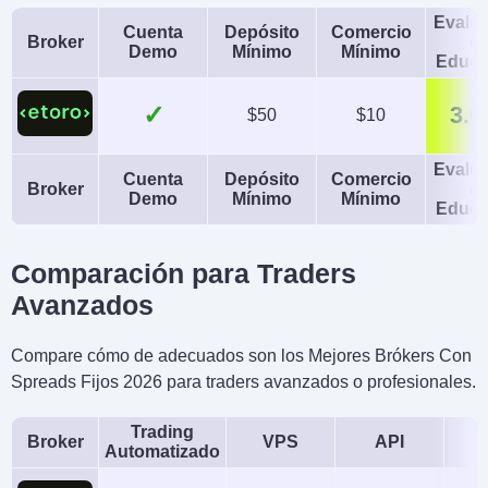
Evalu
Cuenta
Depósito
Comercio
Broker
d
Demo
Mínimo
Mínimo
Educa
✓
3.0
$50
$10
Evalu
Cuenta
Depósito
Comercio
Broker
d
Demo
Mínimo
Mínimo
Educa
Comparación para Traders
Avanzados
Compare cómo de adecuados son los Mejores Brókers Con
Spreads Fijos 2026 para traders avanzados o profesionales.
Trading
Broker
VPS
API
Automatizado