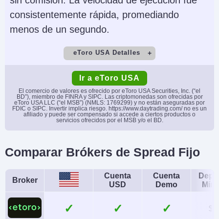
consistentemente rápida, promediando
menos de un segundo.
eToro USA Detalles
Cuenta Demo
Depósito Mínimo
Ir a eToro USA
Yes
$50
El comercio de valores es ofrecido por eToro USA Securities, Inc. (“el
BD”), miembro de FINRA y SIPC. Las criptomonedas son ofrecidas por
eToro USA LLC (“el MSB”) (NMLS: 1769299) y no están aseguradas por
Comercio Mínimo
Apalancamiento
FDIC o SIPC. Invertir implica riesgo. https://www.daytrading.com/ no es un
afiliado y puede ser compensado si accede a ciertos productos o
$10
No
servicios ofrecidos por el MSB y/o el BD.
Copy Trading
Regulador
Comparar Brókers de Spread Fijo
Yes
SEC, FINRA
Instrumentos
Plataformas
Cuenta
Cuenta
Depó
Broker
Acciones, Opciones,
eToro Trading Platform
USD
Demo
Mín
ETFs, Cripto
& CopyTrader
✓
✓
$5
Monedas de cuenta
Trading Automatizado