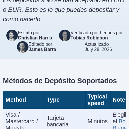
los depósitos solo se han aceptado en USD
o EUR. Esto es lo que puedes depositar y
cómo hacerlo.
Escrito por
Verificado por hechos por
Christian Harris
Tobias Robinson
Editado por
Actualizado
James Barra
July 28, 2026
Métodos de Depósito Soportados
Typical
Method
Type
Notes
speed
Visa /
Elegib
Tarjeta
Mastercard /
Minutos
el
Bon
bancaria
Maestro
Bienv