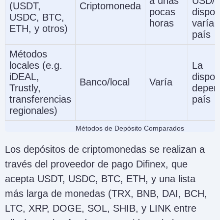
a unas
USD/E
(USDT,
Criptomoneda
pocas
dispon
USDC, BTC,
horas
varía 
ETH, y otros)
país
Métodos
locales (e.g.
La
iDEAL,
dispon
Banco/local
Varía
Trustly,
depen
transferencias
país
regionales)
Métodos de Depósito Comparados
Los depósitos de criptomonedas se realizan a
través del proveedor de pago Difinex, que
acepta USDT, USDC, BTC, ETH, y una lista
más larga de monedas (TRX, BNB, DAI, BCH,
LTC, XRP, DOGE, SOL, SHIB, y LINK entre