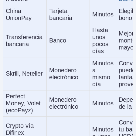
China
Tarjeta
Elegib
Minutos
UnionPay
bancaria
bono
Hasta
Mejor
Transferencia
unos
Banco
monto
bancaria
pocos
mayor
días
Minutos
Conve
Monedero
a
puede
Skrill, Neteller
electrónico
mismo
tarifas
día
prove
Perfect
Monedero
Depen
Money, Volet
Minutos
electrónico
de la 
(ecoPayz)
Conver
Crypto vía
Minutos
tu bas
Difinex