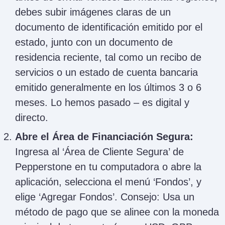
Trans
debes subir imágenes claras de un
banca
documento de identificación emitido por el
estado, junto con un documento de
Appl
Goog
residencia reciente, tal como un recibo de
Área
tarje
servicios o un estado de cuenta bancaria
Económica
débit
emitido generalmente en los últimos 3 o 6
Europea,
PayP
Pepperstone
excluyendo
EUR.
meses. Lo hemos pasado – es digital y
0 EUR
EU Limited
clientes
Trans
directo.
atendidos por
banca
Pepperstone
La
Abre el Área de Financiación Segura:
GmbH
dispo
Ingresa al ‘Área de Cliente Segura’ de
puede
Pepperstone en tu computadora o abre la
por p
aplicación, selecciona el menú ‘Fondos’, y
Centro
Visa 
elige ‘Agregar Fondos’. Consejo: Usa un
Pepperstone
Financiero
Mast
método de pago que se alinee con la moneda
Financial
Internacional
USD.
Services
de Dubái y
0 USD
Bank