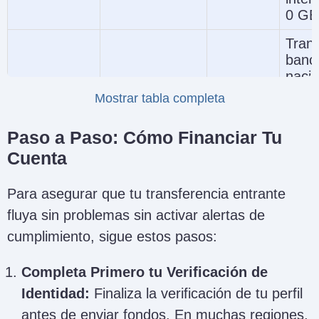
0 GB
Trans
banc
naci
y Pay
Mostrar tabla completa
Pepperstone
AUD.
Group
Australia
0 AUD
dem
Limited
Paso a Paso: Cómo Financiar Tu
méto
Cuenta
depós
dispo
AUD.
Para asegurar que tu transferencia entrante
fluya sin problemas sin activar alertas de
Appl
Goog
cumplimiento, sigue estos pasos:
PayP
tarje
Completa Primero tu Verificación de
Pepperstone
Alemania y
0 EUR
crédi
GmbH
Austria
Identidad:
Finaliza la verificación de tu perfil
10 E
antes de enviar fondos. En muchas regiones,
míni