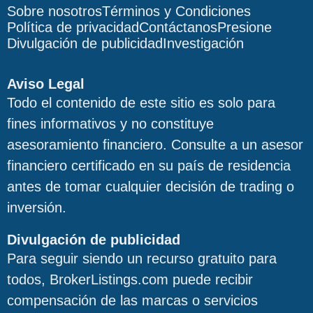
Markets
través de otra
0 USD
dispo
Sobre nosotros
Términos y Condiciones
Limited
entidad local
los 
Política de privacidad
Contáctanos
Presione
de
depós
Divulgación de publicidad
Investigación
Pepperstone
depe
país 
Aviso Legal
Depósitos Mínimos de Pepperstone por Entidad y Regi
Todo el contenido de este sitio es solo para
fines informativos y no constituye
asesoramiento financiero. Consulte a un asesor
financiero certificado en su país de residencia
antes de tomar cualquier decisión de trading o
inversión.
Divulgación de publicidad
Para seguir siendo un recurso gratuito para
todos, BrokerListings.com puede recibir
compensación de las marcas o servicios