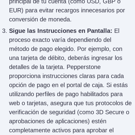
principal de tu cuenta (como USD, GBP o
(DIFC)
clientes
Bank
EUR) para evitar recargos innecesarios por
Limited
elegibles de
Pay 
conversión de moneda.
Medio Oriente
Pay:
Sigue las Instrucciones en Pantalla:
El
Visa 
Mast
proceso exacto varía dependiendo del
USD.
método de pago elegido. Por ejemplo, con
Pepperstone
Bank
Emiratos
una tarjeta de débito, deberás ingresar los
Financial
Bank
Árabes Unidos
0 USD
Services
detalles de la tarjeta. Pepperstone
Pay,
Continental
LLC
Pay 
proporciona instrucciones claras para cada
depó
opción de pago en el portal de caja. Si estás
crip
utilizando perfiles de pago habilitados para
0 US
web o tarjetas, asegura que tus protocolos de
Trans
verificación de seguridad (como 3D Secure o
banca
USD 
aprobaciones de aplicaciones) estén
equiv
completamente activos para aprobar el
GBP.