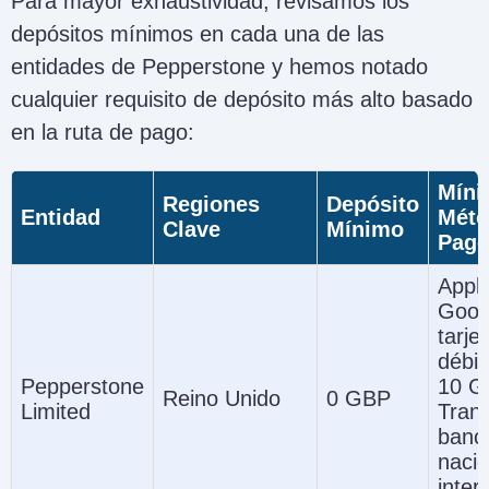
Para mayor exhaustividad, revisamos los
depósitos mínimos en cada una de las
entidades de Pepperstone y hemos notado
cualquier requisito de depósito más alto basado
en la ruta de pago:
Míni
Regiones
Depósito
Entidad
Méto
Clave
Mínimo
Pag
Appl
Goog
tarje
débit
Pepperstone
10 G
Reino Unido
0 GBP
Limited
Trans
banc
nacio
inter