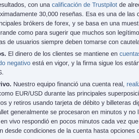
esultados, con una
calificación de Trustpilot
de alre
ximadamente 30,000 reseñas. Esa es una de las c
rincipales brókers de forex, y se basa en una muest
grande como para sugerir que muchos son legítimos
as de usuarios siempre deben tomarse con cautel
s.
El dinero de los clientes se mantiene en
cuenta
do negativo
está en vigor, y la firma sigue los est
S.
ivo.
Nuestro equipo financió una cuenta real,
real
 como EUR/USD durante las principales superposic
s y retiros usando tarjeta de débito y billeteras dig
allet generalmente se procesaron en minutos y no l
t en vivo respondió en pocos minutos cada vez qu
an desde condiciones de la cuenta hasta opciones 