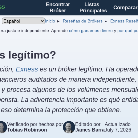
Encontrar
Listas
Comparar
Bróker
Principales
Inicio
Reseñas de Brókers
Exness Reseñ
ra justa e independiente. Aprende
cómo ganamos dinero
y
por qué pu
s legítimo?
ción,
Exness
es un bróker legítimo. Ha opera
nancieros auditados de manera independiente, 
s y procesa algunos de los volúmenes mensuale
orista. La advertencia importante es qué entid
 eso determina la protección que obtiene.
Verificado por hechos por
Editado por
Actualizado
Tobias Robinson
James Barra
July 7, 2026