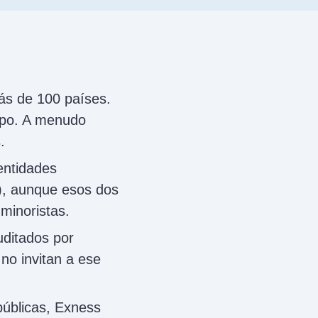
ás de 100 países.
mpo. A menudo
.
entidades
), aunque esos dos
 minoristas.
uditados por
 no invitan a ese
públicas, Exness