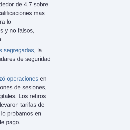
dedor de 4.7 sobre
alificaciones más
ra lo
 y no falsos,
a.
s segregadas
, la
ándares de seguridad
izó operaciones
en
iones de sesiones,
itales. Los retiros
levaron tarifas de
e lo probamos en
de pago.