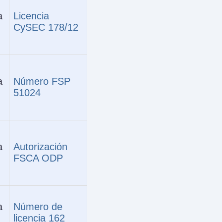
a
Licencia
CySEC 178/12
a
Número FSP
51024
a
Autorización
FSCA ODP
a
Número de
licencia 162