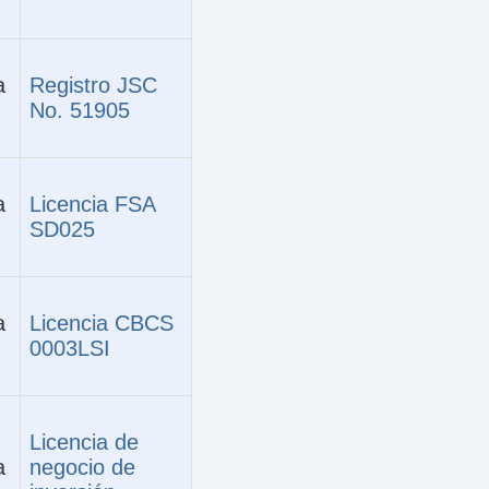
a
Registro JSC
No. 51905
a
Licencia FSA
SD025
a
Licencia CBCS
0003LSI
Licencia de
a
negocio de