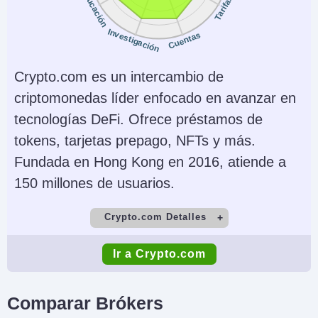
Educación
Tarifas
E-mini contracts
Copy Trading
Regulador
Investigación
Cuentas
No
NFA, CFTC, CySEC
Crypto.com es un intercambio de
Instrumentos
Plataformas
Futuros, Forex,
NinjaTrader Desktop,
criptomonedas líder enfocado en avanzar en
Acciones, Opciones,
Web & Mobile, eSignal
tecnologías DeFi. Ofrece préstamos de
Materias Primas,
tokens, tarjetas prepago, NFTs y más.
Futuros, Cripto (no
Fundada en Hong Kong en 2016, atiende a
futuros depende del
150 millones de usuarios.
proveedor)
Crypto.com Detalles
Monedas de cuenta
Trading Automatizado
Cuenta Demo
Depósito Mínimo
USD, EUR, GBP, CAD,
NinjaScript or via
Ir a Crypto.com
Yes
Varies by payment
AUD
Automated Trading
method
Interface
Comparar Brókers
Comercio Mínimo
Apalancamiento
AI
Stop Loss Garantizado