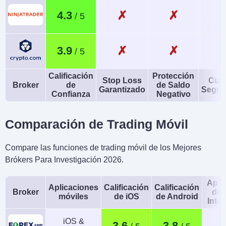
✗
✗
4.3
✗
✗
3.9
Calificación
Protección
Stop Loss
Cue
Broker
de
de Saldo
Garantizado
Segre
Confianza
Negativo
Comparación de Trading Móvil
Compare las funciones de trading móvil de los Mejores
Brókers Para Investigación 2026.
Apli
Aplicaciones
Calificación
Calificación
Broker
de 
móviles
de iOS
de Android
Intel
iOS &
3.6
3.8