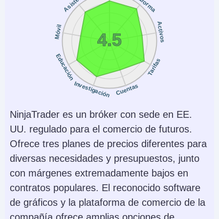
Plataforma
Asistencia
Instrumentos
Plataformas
Acciones, ETF,
Firstrade Invest 3.0,
Activos
Móvil
4.5
Opciones, Fondos
TradingCentral
Mutuos, Bonos, Fijo
Educación
Tarifas
Monedas de cuenta
Trading Automatizado
Investigación
USD
No
Cuentas
AI
Stop Loss Garantizado
NinjaTrader es un bróker con sede en EE.
No
No
UU. regulado para el comercio de futuros.
Ofrece tres planes de precios diferentes para
diversas necesidades y presupuestos, junto
con márgenes extremadamente bajos en
contratos populares. El reconocido software
de gráficos y la plataforma de comercio de la
compañía ofrece amplias opciones de