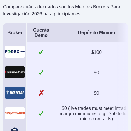
Compare cuán adecuados son los Mejores Brókers Para
Investigación 2026 para principiantes.
Cuenta
Broker
Depósito Mínimo
Demo
✓
$100
✓
$0
✗
$0
$0 (live trades must meet intrada
✓
margin minimums, e.g., $50 to tra
micro contracts)