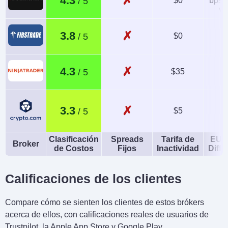
✗
4.3
$0
bps x
va
✗
3.8
$0
✗
4.3
$35
1
✗
3.3
$5
Clasificación
Spreads
Tarifa de
EUR
Broker
de Costos
Fijos
Inactividad
Diffe
Calificaciones de los clientes
Compare cómo se sienten los clientes de estos brókers
acerca de ellos, con calificaciones reales de usuarios de
Trustpilot, la Apple App Store y Google Play.