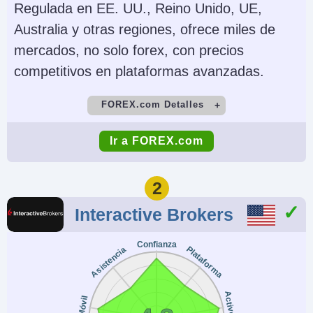
Regulada en EE. UU., Reino Unido, UE,
Australia y otras regiones, ofrece miles de
mercados, no solo forex, con precios
competitivos en plataformas avanzadas.
FOREX.com Detalles
Cuenta Demo
Depósito Mínimo
Ir a FOREX.com
Yes
$100
Comercio Mínimo
Apalancamiento
2
0.01 Lots
1:50
Interactive Brokers
Copy Trading
Regulador
Confianza
No
NFA, CFTC
Plataforma
Asistencia
Instrumentos
Plataformas
Forex, Futuros y
WebTrader, Mobile,
Activos
Móvil