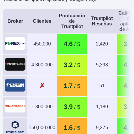
Calific
Puntuación
Trustpilot
de 
Broker
Clientes
de
Reseñas
aplic
Trustpilot
de An
4.6
3.8
450,000
2,420
3.2
4.5
4,300,000
5,398
✗
1.7
4.2
51
3.9
3.2
1,800,000
1,180
1.6
4.5
150,000,000
9,275