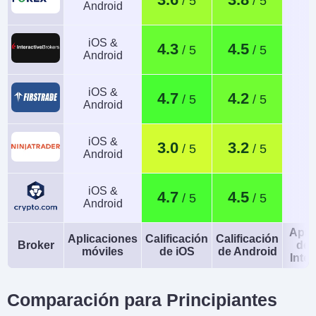
Android
iOS &
4.3
4.5
Android
iOS &
4.7
4.2
Android
iOS &
3.0
3.2
Android
iOS &
4.7
4.5
Android
Apli
Aplicaciones
Calificación
Calificación
Broker
de 
móviles
de iOS
de Android
Intel
Comparación para Principiantes