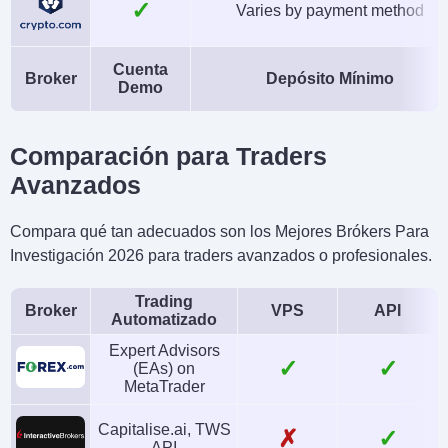
✓
Varies by payment method
Cuenta
Broker
Depósito Mínimo
Demo
Comparación para Traders
Avanzados
Compara qué tan adecuados son los Mejores Brókers Para
Investigación 2026 para traders avanzados o profesionales.
Trading
Broker
VPS
API
Automatizado
Expert Advisors
✓
✓
(EAs) on
MetaTrader
Capitalise.ai, TWS
✗
✓
API