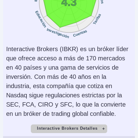
4.3
Opciones sobre
MT4, MT5,
Metales, Energías,
TradingView
Educación
Tarifas
Materias Primas,
Índices, Bonos
Investigación
Cuentas
Monedas de cuenta
Trading Automatizado
USD, EUR, GBP, CAD,
Expert Advisors (EAs)
Interactive Brokers (IBKR) es un bróker líder
AUD, JPY, CHF, PLN
on MetaTrader
que ofrece acceso a más de 170 mercados
en 40 países y una gama de servicios de
AI
Stop Loss Garantizado
inversión. Con más de 40 años en la
Yes
No
industria, esta compañía que cotiza en
Nasdaq sigue regulaciones estrictas por la
SEC, FCA, CIRO y SFC, lo que la convierte
en un bróker de trading global confiable.
Interactive Brokers Detalles