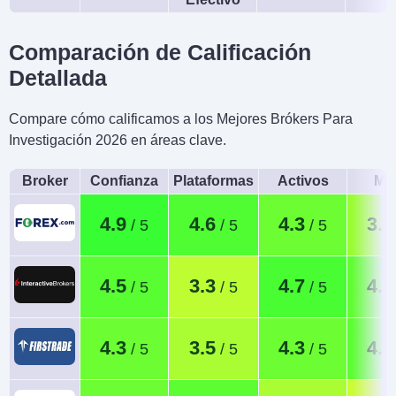
Comparación de Calificación
Detallada
Compare cómo calificamos a los Mejores Brókers Para
Investigación 2026 en áreas clave.
Broker
Confianza
Plataformas
Activos
Móv
4.9
4.6
4.3
3.7
4.5
3.3
4.7
4.4
4.3
3.5
4.3
4.5