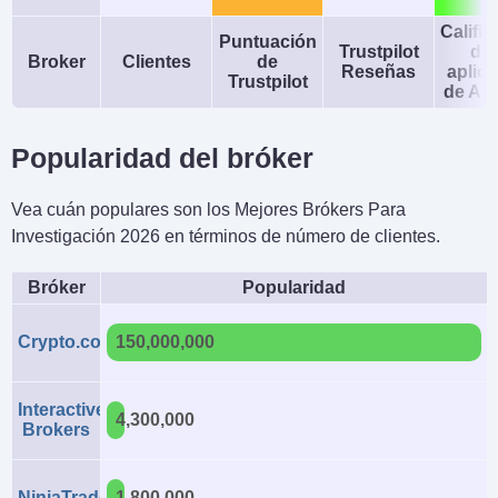
Calific
Puntuación
Trustpilot
de 
Broker
Clientes
de
Reseñas
aplic
Trustpilot
de An
Popularidad del bróker
Vea cuán populares son los Mejores Brókers Para
Investigación 2026 en términos de número de clientes.
Bróker
Popularidad
Crypto.com
150,000,000
Interactive
4,300,000
Brokers
NinjaTrader
1,800,000