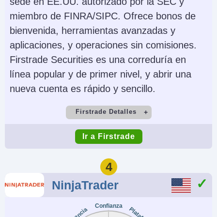
Bonds, ETFs, Mutual
GlobalTrader, Mobile,
sede en EE.UU. autorizado por la SEC y
Funds,
Client Portal,
miembro de FINRA/SIPC. Ofrece bonos de
Cryptocurrencies
AlgoTrader,
bienvenida, herramientas avanzadas y
OmniTrader,
aplicaciones, y operaciones sin comisiones.
TradingView, eSignal,
Firstrade Securities es una correduría en
TradingCentral,
línea popular y de primer nivel, y abrir una
ProRealTime,
nueva cuenta es rápido y sencillo.
Quantower
Firstrade Detalles
Monedas de cuenta
Trading Automatizado
Cuenta Demo
Depósito Mínimo
USD, EUR, GBP, CAD,
Capitalise.ai, TWS API
Ir a Firstrade
No
$0
AUD, INR, JPY, SEK,
NOK, DKK, CHF, AED,
Comercio Mínimo
Apalancamiento
4
HUF
$1
No
NinjaTrader
AI
Stop Loss Garantizado
Copy Trading
Regulador
Confianza
Yes
No
No
SEC, FINRA