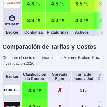
4.3
4.5
3.5
3.1
3.9
4.0
4.0
4.6
Broker
Confianza
Plataformas
Activos
Móv
Comparación de Tarifas y Costos
Compare el costo de operar con los Mejores Brókers Para
Investigación 2026.
Clasificación
Spreads
Tarifa de
EUR
Broker
de Costos
Fijos
Inactividad
Diffe
✗
4.6
$15
1
0.08