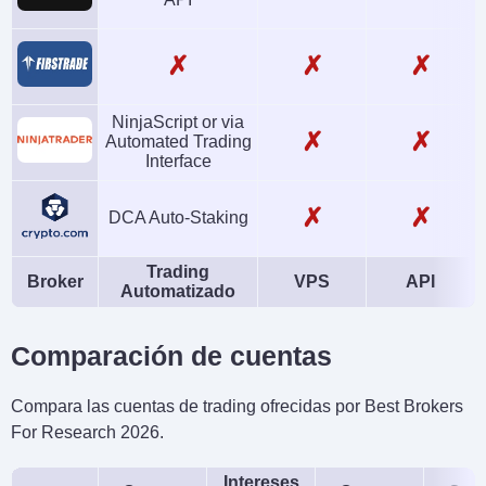
✗
✗
✗
NinjaScript or via
✗
✗
Automated Trading
Interface
✗
✗
DCA Auto-Staking
Trading
Broker
VPS
API
Automatizado
Comparación de cuentas
Compara las cuentas de trading ofrecidas por Best Brokers
For Research 2026.
Intereses