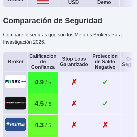
USD
Demo
Strike (solo EE. UU.)
Monedas de cuenta
Trading Automatizado
Comparación de Seguridad
USD, EUR, GBP, CAD,
DCA Auto-Staking
AUD, NZD, ZAR, TRY,
Compare lo seguras que son los Mejores Brókers Para
SEK, NOK, DKK, CHF,
Investigación 2026.
HKD, PLN, CZK, AED,
Calificación
Protección
Stop Loss
Cue
SAR, HUF, BRL, KES
Broker
de
de Saldo
Garantizado
Segre
Confianza
Negativo
AI
Stop Loss Garantizado
No
No
✗
✓
4.9
✗
✓
4.5
✗
✗
4.3