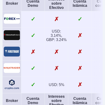
Cuenta
Cuenta
Cue
Broker
sobre
Demo
Islámica
conj
Efectivo
✓
✗
✓
USD:
✓
✗
3.14%,
GBP: 3.24%
✗
✗
✗
✓
✗
✗
✓
✗
USD: 5%
Intereses
Cuenta
Cuenta
Cue
Broker
sobre
Demo
Islámica
conj
Efectivo