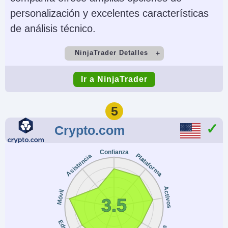
personalización y excelentes características
de análisis técnico.
NinjaTrader Detalles
Cuenta Demo
Depósito Mínimo
Ir a NinjaTrader
Yes
$0 (live trades must
meet intraday margin
5
minimums, e.g., $50
Crypto.com
to trade micro
contracts)
Confianza
Plataforma
Asistencia
Comercio Mínimo
Apalancamiento
0.01 Lots
$50 intraday margins
Activos
Móvil
for Micro contracts
3.5
and $500 for popular