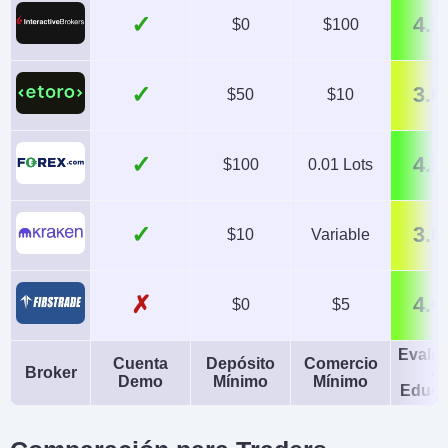
✓
4.3
$0
$100
✓
3.0
$50
$10
✓
4.5
$100
0.01 Lots
✓
3.0
$10
Variable
✗
4.0
$0
$5
Evalu
Cuenta
Depósito
Comercio
Broker
d
Demo
Mínimo
Mínimo
Educa