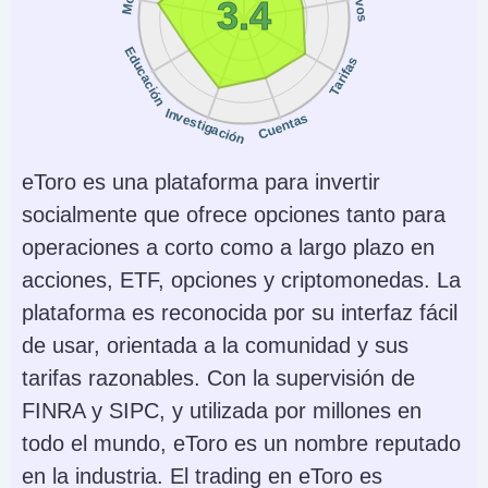
3.4
NFA, CIRO, FCA, CBI,
ASIC, SFC, SEBI,
Educación
Tarifas
JFSA, MAS
Instrumentos
Plataformas
Investigación
Cuentas
Stocks, Options,
Trader Workstation
Futures, Forex, Funds,
(TWS), IBKR Desktop,
eToro es una plataforma para invertir
Bonds, ETFs, Mutual
GlobalTrader, Mobile,
socialmente que ofrece opciones tanto para
Funds,
Client Portal,
operaciones a corto como a largo plazo en
Cryptocurrencies
AlgoTrader,
acciones, ETF, opciones y criptomonedas. La
OmniTrader,
plataforma es reconocida por su interfaz fácil
TradingView, eSignal,
de usar, orientada a la comunidad y sus
TradingCentral,
tarifas razonables. Con la supervisión de
ProRealTime,
FINRA y SIPC, y utilizada por millones en
Quantower
todo el mundo, eToro es un nombre reputado
en la industria. El trading en eToro es
Monedas de cuenta
Trading Automatizado