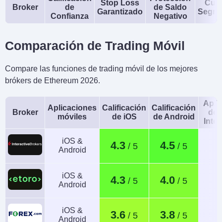
Stop Loss
Cue
Broker
de
de Saldo
Garantizado
Segre
Confianza
Negativo
Comparación de Trading Móvil
Compare las funciones de trading móvil de los mejores
brókers de Ethereum 2026.
Apli
Aplicaciones
Calificación
Calificación
Broker
de 
móviles
de iOS
de Android
Intel
iOS &
4.3
4.5
Android
iOS &
4.3
4.0
Android
iOS &
3.6
3.8
Android