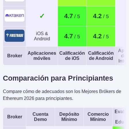
✓
4.7
4.2
iOS &
4.7
4.2
Android
Apli
Aplicaciones
Calificación
Calificación
Broker
de 
móviles
de iOS
de Android
Intel
Comparación para Principiantes
Compare cómo de adecuados son los Mejores Brókers de
Ethereum 2026 para principiantes.
Evalu
Cuenta
Depósito
Comercio
Broker
d
Demo
Mínimo
Mínimo
Educa