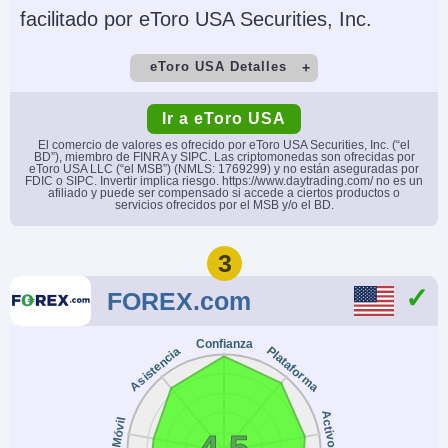
facilitado por eToro USA Securities, Inc.
USD, EUR, GBP, CAD,
Capitalise.ai, TWS API
AUD, INR, JPY, SEK,
eToro USA Detalles
NOK, DKK, CHF, AED,
Cuenta Demo
Depósito Mínimo
HUF
Ir a eToro USA
Yes
$50
El comercio de valores es ofrecido por eToro USA Securities, Inc. (“el
AI
Stop Loss Garantizado
BD”), miembro de FINRA y SIPC. Las criptomonedas son ofrecidas por
eToro USA LLC (“el MSB”) (NMLS: 1769299) y no están aseguradas por
Comercio Mínimo
Apalancamiento
Yes
No
FDIC o SIPC. Invertir implica riesgo. https://www.daytrading.com/ no es un
afiliado y puede ser compensado si accede a ciertos productos o
$10
No
servicios ofrecidos por el MSB y/o el BD.
Copy Trading
Regulador
3
Yes
SEC, FINRA
FOREX.com
Instrumentos
Plataformas
Acciones, Opciones,
eToro Trading Platform
Confianza
Plataforma
Asistencia
ETFs, Cripto
& CopyTrader
Monedas de cuenta
Trading Automatizado
Activos
Móvil
USD
No
4.5