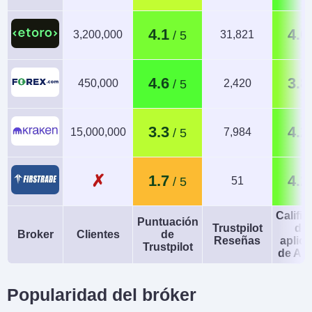
4.1
4.0
3,200,000
31,821
4.6
3.8
450,000
2,420
3.3
4.2
15,000,000
7,984
✗
1.7
4.2
51
Calific
Puntuación
Trustpilot
de 
Broker
Clientes
de
Reseñas
aplic
Trustpilot
de An
Popularidad del bróker