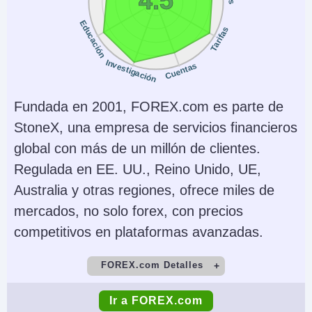
AI
Stop Loss Garantizado
Educación
Tarifas
Yes
No
Investigación
Cuentas
Fundada en 2001, FOREX.com es parte de
StoneX, una empresa de servicios financieros
global con más de un millón de clientes.
Regulada en EE. UU., Reino Unido, UE,
Australia y otras regiones, ofrece miles de
mercados, no solo forex, con precios
competitivos en plataformas avanzadas.
FOREX.com Detalles
Cuenta Demo
Depósito Mínimo
Ir a FOREX.com