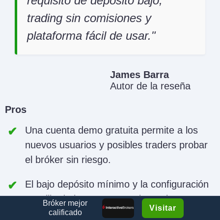
requisito de depósito bajo,
trading sin comisiones y
plataforma fácil de usar.
James Barra
Autor de la reseña
Pros
Una cuenta demo gratuita permite a los
nuevos usuarios y posibles traders probar
el bróker sin riesgo.
El bajo depósito mínimo y la configuración
sencilla de la cuenta permiten a los
Bróker mejor
Visitar
principiantes comenzar a operar
calificado