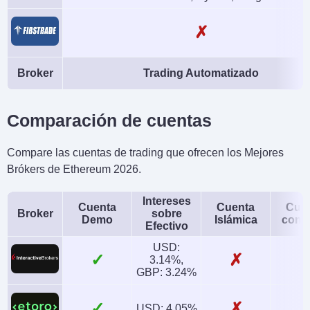
✗
Broker
Trading Automatizado
Comparación de cuentas
Compare las cuentas de trading que ofrecen los Mejores
Brókers de Ethereum 2026.
Intereses
Cuenta
Cuenta
Cue
Broker
sobre
Demo
Islámica
conj
Efectivo
USD:
✓
✗
3.14%,
GBP: 3.24%
✓
✗
USD: 4.05%