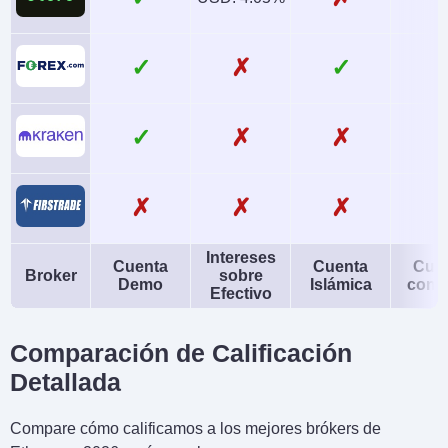
✓
✗
✓
✓
✗
✗
✗
✗
✗
Intereses
Cuenta
Cuenta
Cue
Broker
sobre
Demo
Islámica
conj
Efectivo
Comparación de Calificación
Detallada
Compare cómo calificamos a los mejores brókers de