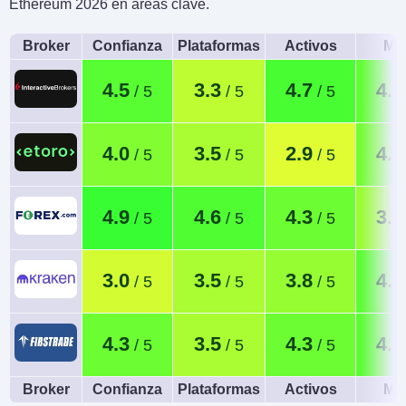
Ethereum 2026 en áreas clave.
Broker
Confianza
Plataformas
Activos
Móv
4.5
3.3
4.7
4.4
4.0
3.5
2.9
4.2
4.9
4.6
4.3
3.7
3.0
3.5
3.8
4.5
4.3
3.5
4.3
4.5
Broker
Confianza
Plataformas
Activos
Móv