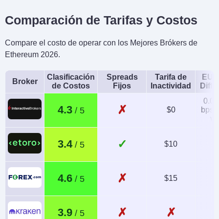
Comparación de Tarifas y Costos
Compare el costo de operar con los Mejores Brókers de
Ethereum 2026.
Clasificación
Spreads
Tarifa de
EUR
Broker
de Costos
Fijos
Inactividad
Diffe
0.08
✗
4.3
$0
bps x
va
✓
3.4
$10
✗
4.6
$15
1
✗
✗
3.9