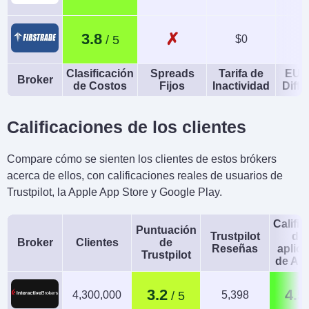
✗
3.8
$0
Clasificación
Spreads
Tarifa de
EUR
Broker
de Costos
Fijos
Inactividad
Diffe
Calificaciones de los clientes
Compare cómo se sienten los clientes de estos brókers
acerca de ellos, con calificaciones reales de usuarios de
Trustpilot, la Apple App Store y Google Play.
Calific
Puntuación
Trustpilot
de 
Broker
Clientes
de
Reseñas
aplic
Trustpilot
de An
3.2
4.5
4,300,000
5,398