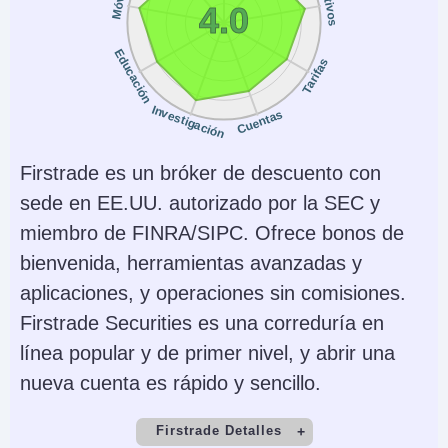
Activos
Móvil
4.0
xStocks, Futuros
Quantower
Perpetuos Pre-IPO
Educación
Tarifas
Monedas de cuenta
Trading Automatizado
Investigación
USD, EUR, GBP, CAD,
Kraken Futures is
Cuentas
AUD, JPY, CHF
integrated in other
Firstrade es un bróker de descuento con
platforms which have
sede en EE.UU. autorizado por la SEC y
bots: Bookmap,
miembro de FINRA/SIPC. Ofrece bonos de
Caspian, FMZ Quant,
bienvenida, herramientas avanzadas y
Gunbot, HaasOnline,
aplicaciones, y operaciones sin comisiones.
Hyndor, Margin
Firstrade Securities es una correduría en
AI
Stop Loss Garantizado
línea popular y de primer nivel, y abrir una
No
No
nueva cuenta es rápido y sencillo.
Firstrade Detalles