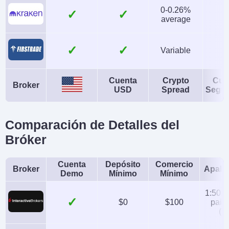
0-0.26%
✓
average
✓
Variable
Cuenta
Crypto
Cue
Broker
USD
Spread
Segre
Comparación de Detalles del
Bróker
Cuenta
Depósito
Comercio
Broker
Apala
Demo
Mínimo
Mínimo
1:50 (
✓
$0
$100
pairs
(eq