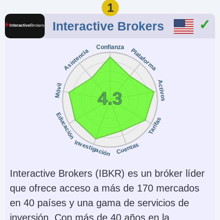
1
Interactive Brokers
Confianza
Plataforma
Asistencia
Activos
Móvil
4.3
Educación
Tarifas
Investigación
Cuentas
Interactive Brokers (IBKR) es un bróker líder
que ofrece acceso a más de 170 mercados
en 40 países y una gama de servicios de
inversión. Con más de 40 años en la