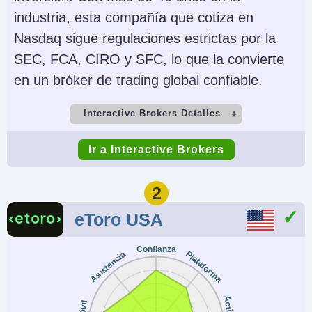
industria, esta compañía que cotiza en
Nasdaq sigue regulaciones estrictas por la
SEC, FCA, CIRO y SFC, lo que la convierte
en un bróker de trading global confiable.
Interactive Brokers Detalles
Cuenta Demo
Depósito Mínimo
Ir a Interactive Brokers
Yes
$0
Comercio Mínimo
Apalancamiento
2
$100
1:50 (major forex
eToro USA
pairs), 1:2-1:4
(equities)
Confianza
Plataforma
Asistencia
Copy Trading
Regulador
No
SEC, FINRA, CFTC,
Activos
Móvil