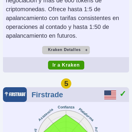
negociación y más de 600 tokens de
AI
Stop Loss Garantizado
criptomonedas. Ofrece hasta 1:5 de
Yes
No
apalancamiento con tarifas consistentes en
operaciones al contado y hasta 1:50 de
apalancamiento en futuros.
Kraken Detalles
Cuenta Demo
Depósito Mínimo
Ir a Kraken
Yes
$10
Comercio Mínimo
Apalancamiento
5
Variable
No
Firstrade
Copy Trading
Regulador
Confianza
No
FINTRAC, AUSTRAC
Plataforma
Asistencia
Instrumentos
Plataformas
Criptomonedas,
AlgoTrader,