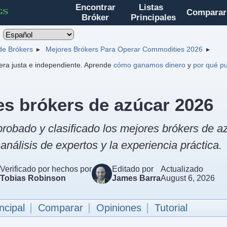
Encontrar
Listas
Comparar
Bróker
Principales
 de Brókers
Mejores Brókers Para Operar Commodities 2026
ra justa e independiente. Aprende
cómo ganamos dinero
y
por qué pu
s brókers de azúcar 2026
robado y clasificado los mejores brókers de a
nálisis de expertos y la experiencia práctica.
Verificado por hechos por
Editado por
Actualizado
Tobias Robinson
James Barra
August 6, 2026
ncipal
Comparar
Opiniones
Tutorial