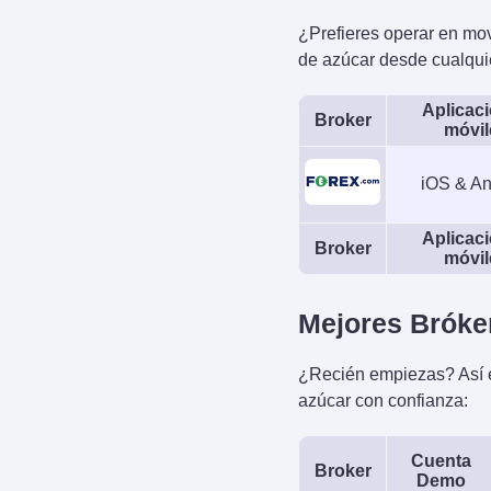
¿Prefieres operar en mov
de azúcar desde cualquie
Aplicac
Broker
móvil
iOS & An
Aplicac
Broker
móvil
Mejores Bróker
¿Recién empiezas? Así e
azúcar con confianza:
Cuenta
Broker
Demo