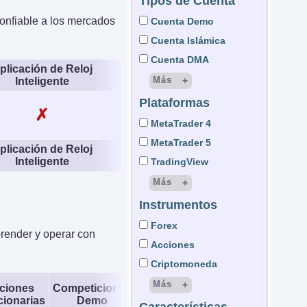
Tipos de Cuenta
onfiable a los mercados
Cuenta Demo
Cuenta Islámica
Cuenta DMA
plicación de Reloj
Más
Inteligente
Plataformas
Cuenta STP
✗
cuenta ECN
MetaTrader 4
Cuenta LAMM
MetaTrader 5
plicación de Reloj
Cuenta MAM
Inteligente
TradingView
Cuenta PAMM
Más
Cuenta gestionada
Instrumentos
cTrader
Cuenta Micro
DupliTrade
Forex
render y operar con
Cuenta Demat
ActTrader
Acciones
Cuenta de Custodia
OmniTrader
Criptomoneda
Wyden
Más
ciones
Competiciones
cionarias
Demo
Trading Central
CFD