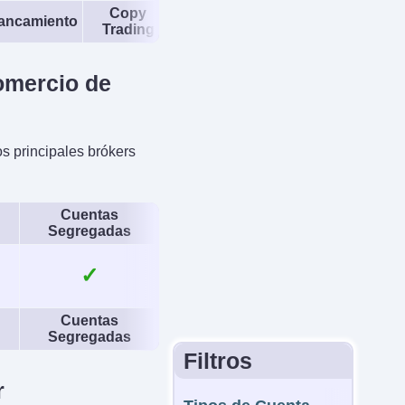
Copy
ancamiento
Regulador
Trading
omercio de
os principales brókers
Cuentas
Segregadas
✓
Cuentas
Segregadas
Filtros
r