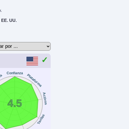
r.
 EE. UU.
Confianza
Plataforma
ia
Activos
4.5
Tarifas