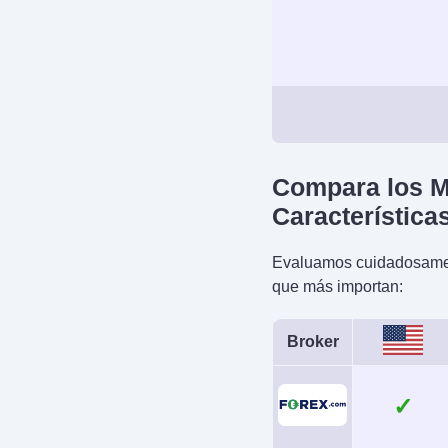
Cuenta Dem
Yes
Apalancamien
Compara los M
1:50
Característica
Instrumento
Evaluamos cuidadosamente
Forex, Futuros y 
que más importan:
sobre Metales, E
Materias Primas, 
Broker
Bonos
Trading Automat
Expert Advisors 