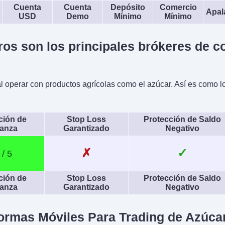
r
Cuenta
Cuenta
Depósito
Comercio
Apal
USD
Demo
Mínimo
Mínimo
os son los principales brókeres de c
al operar con productos agrícolas como el azúcar. Así es como l
ación de
Stop Loss
Protección de Saldo
ianza
Garantizado
Negativo
✗
✓
ación de
Stop Loss
Protección de Saldo
ianza
Garantizado
Negativo
formas Móviles Para Trading de Azúca