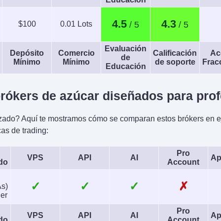
4.5
4.3
$100
0.01 Lots
Evaluación
Depósito
Comercio
Calificación
Ac
de
Mínimo
Mínimo
de soporte
Frac
Educación
rókers de azúcar diseñados para pro
ado? Aquí te mostramos cómo se comparan estos brókers en e
cas de trading:
Pro
VPS
API
AI
Ap
do
Account
✓
✓
✓
✗
As)
er
Pro
VPS
API
AI
Ap
do
Account