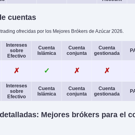
e cuentas
rading ofrecidas por los Mejores Brókers de Azúcar 2026.
Intereses
Cuenta
Cuenta
Cuenta
sobre
P
Islámica
conjunta
gestionada
Efectivo
✗
✓
✗
✗
Intereses
Cuenta
Cuenta
Cuenta
sobre
P
Islámica
conjunta
gestionada
Efectivo
 detalladas: Mejores brókers para el 