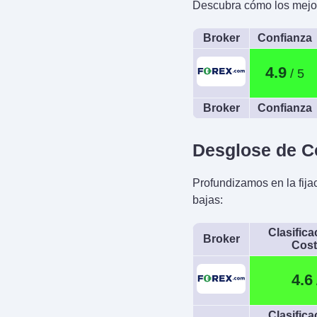
Descubra cómo los mejor
Broker
Confianza
4.9
Broker
Confianza
Desglose de C
Profundizamos en la fija
bajas:
Clasifica
Broker
Cos
4.6
Clasifica