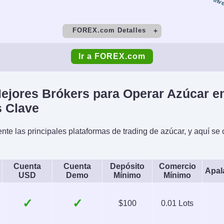
Inv
FOREX.com Detalles
o
Depósito Mínimo
Co
Ir a FOREX.com
$100
to
Copy Trading
ejores Brókers para Operar Azúcar e
No
s Clave
s
Plataformas
Mon
 las principales plataformas de trading de azúcar, y aquí se 
Opciones
WebTrader, Mobile, MT4,
USD, EUR
nergías,
MT5, TradingView
JP
Índices,
Cuenta
Cuenta
Depósito
Comercio
Apal
USD
Demo
Mínimo
Mínimo
izado
AI
Stop
✓
✓
$100
0.01 Lots
(EAs) on
Yes