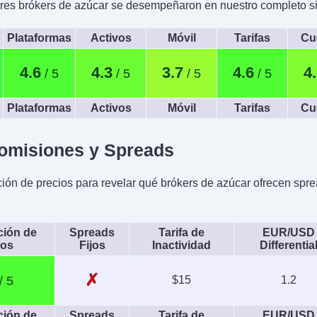
es brókers de azúcar se desempeñaron en nuestro completo sis
Plataformas
Activos
Móvil
Tarifas
Cu
4.6
4.3
3.7
4.6
4
Plataformas
Activos
Móvil
Tarifas
Cu
omisiones y Spreads
ción de precios para revelar qué brókers de azúcar ofrecen sprea
ción de
Spreads
Tarifa de
EUR/USD
tos
Fijos
Inactividad
Differentia
✗
$15
1.2
ción de
Spreads
Tarifa de
EUR/USD