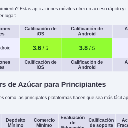
imiento? Estas aplicaciones móviles ofrecen acceso rápido y c
r lugar:
iones
Calificación de
Calificación de
A
es
iOS
Android
3.6
3.8
droid
iones
Calificación de
Calificación de
A
es
iOS
Android
s de Azúcar para Principiantes
s como las principales plataformas hacen que sea más fácil ap
Evaluación
Depósito
Comercio
Calificación
Ac
de
Mínimo
Mínimo
de soporte
Frac
Educación