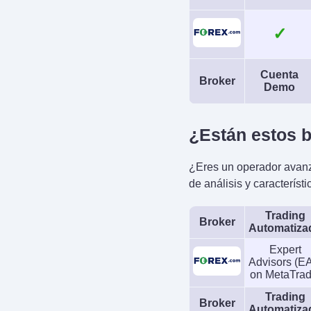
✓
Cuenta
Broker
Demo
¿Están estos b
¿Eres un operador avanz
de análisis y característi
Trading
Broker
Automatiza
Expert
Advisors (E
on MetaTrad
Trading
Broker
Automatiza