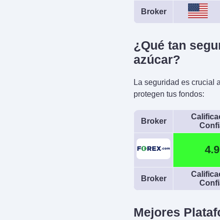
MetaTrade
Broker
¿Qué tan segur
azúcar?
La seguridad es crucial 
protegen tus fondos:
Calific
Broker
Conf
4.9
Calific
Broker
Conf
Mejores Plata