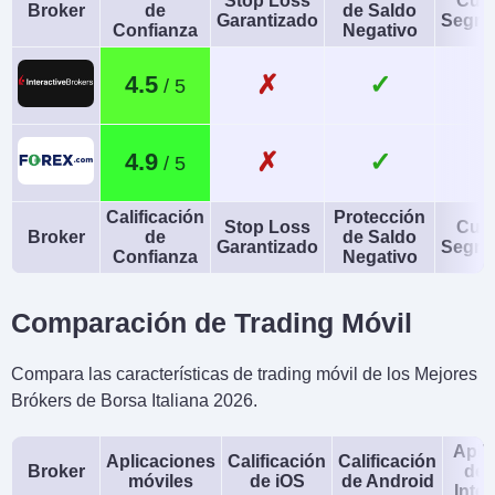
Stop Loss
Cue
Broker
de
de Saldo
Garantizado
Segre
Confianza
Negativo
✗
✓
4.5
✗
✓
4.9
Calificación
Protección
Stop Loss
Cue
Broker
de
de Saldo
Garantizado
Segre
Confianza
Negativo
Comparación de Trading Móvil
Compara las características de trading móvil de los Mejores
Brókers de Borsa Italiana 2026.
Apli
Aplicaciones
Calificación
Calificación
Broker
de 
móviles
de iOS
de Android
Intel