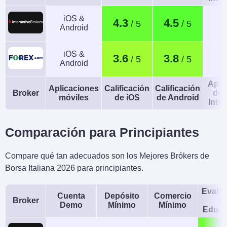
iOS &
4.3
4.5
Android
iOS &
3.6
3.8
Android
Apli
Aplicaciones
Calificación
Calificación
Broker
de 
móviles
de iOS
de Android
Intel
Comparación para Principiantes
Compare qué tan adecuados son los Mejores Brókers de
Borsa Italiana 2026 para principiantes.
Evalu
Cuenta
Depósito
Comercio
Broker
d
Demo
Mínimo
Mínimo
Educa