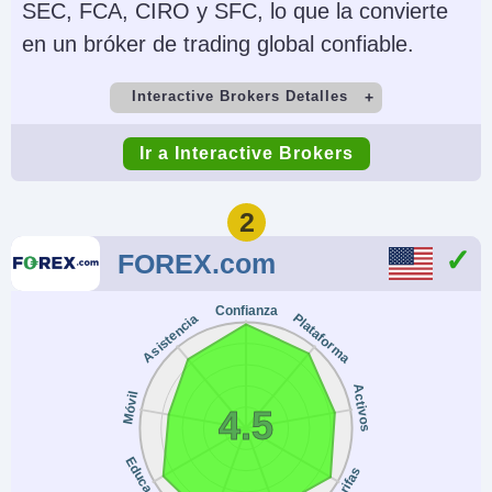
SEC, FCA, CIRO y SFC, lo que la convierte
en un bróker de trading global confiable.
Interactive Brokers Detalles
Cuenta Demo
Depósito Mínimo
Ir a Interactive Brokers
Yes
$0
Comercio Mínimo
Apalancamiento
2
$100
1:50 (major forex
FOREX.com
pairs), 1:2-1:4
(equities)
Confianza
Plataforma
Asistencia
Copy Trading
Regulador
No
SEC, FINRA, CFTC,
Activos
Móvil
4.5
NFA, CIRO, FCA, CBI,
ASIC, SFC, SEBI,
Educación
Tarifas
JFSA, MAS