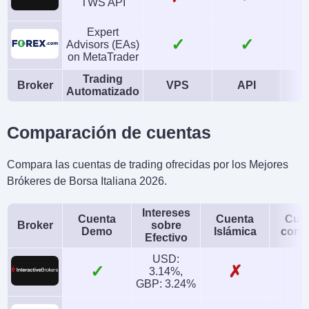
TWS API
Expert
✓
✓
Advisors (EAs)
on MetaTrader
Trading
Broker
VPS
API
Automatizado
Comparación de cuentas
Compara las cuentas de trading ofrecidas por los Mejores
Brókeres de Borsa Italiana 2026.
Intereses
Cuenta
Cuenta
Cue
Broker
sobre
Demo
Islámica
conj
Efectivo
USD:
✓
✗
3.14%,
GBP: 3.24%