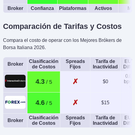
Broker
Confianza
Plataformas
Activos
Móv
Comparación de Tarifas y Costos
Compara el costo de operar con los Mejores Brókers de
Borsa Italiana 2026.
Clasificación
Spreads
Tarifa de
EUR
Broker
de Costos
Fijos
Inactividad
Diffe
0.08
✗
4.3
$0
bps x
va
✗
4.6
$15
1
Clasificación
Spreads
Tarifa de
EUR
Broker
de Costos
Fijos
Inactividad
Diffe