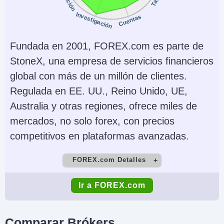
Instrumentos
Plataformas
Investigación
Cuentas
Stocks, Options,
Trader Workstation
Futures, Forex, Funds,
(TWS), IBKR Desktop,
Fundada en 2001, FOREX.com es parte de
Bonds, ETFs, Mutual
GlobalTrader, Mobile,
StoneX, una empresa de servicios financieros
Funds,
Client Portal,
global con más de un millón de clientes.
Cryptocurrencies
AlgoTrader,
Regulada en EE. UU., Reino Unido, UE,
OmniTrader,
Australia y otras regiones, ofrece miles de
TradingView, eSignal,
mercados, no solo forex, con precios
TradingCentral,
competitivos en plataformas avanzadas.
ProRealTime,
FOREX.com Detalles
Quantower
Cuenta Demo
Depósito Mínimo
Monedas de cuenta
Trading Automatizado
Ir a FOREX.com
Yes
$100
USD, EUR, GBP, CAD,
Capitalise.ai, TWS API
AUD, INR, JPY, SEK,
Comercio Mínimo
Apalancamiento
Comparar Brókers