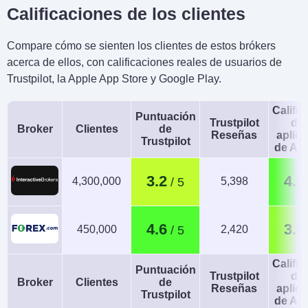
Calificaciones de los clientes
Compare cómo se sienten los clientes de estos brókers
acerca de ellos, con calificaciones reales de usuarios de
Trustpilot, la Apple App Store y Google Play.
Calific
Puntuación
Trustpilot
de 
Broker
Clientes
de
Reseñas
aplic
Trustpilot
de An
3.2
4.5
4,300,000
5,398
4.6
3.8
450,000
2,420
Calific
Puntuación
Trustpilot
de 
Broker
Clientes
de
Reseñas
aplic
Trustpilot
de An