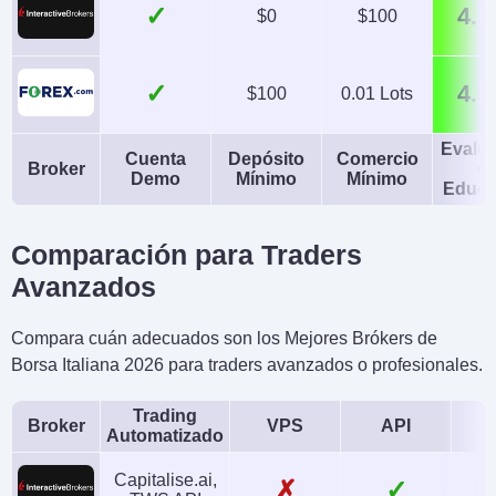
✓
4.3
$0
$100
✓
4.5
$100
0.01 Lots
Evalu
Cuenta
Depósito
Comercio
Broker
d
Demo
Mínimo
Mínimo
Educa
Comparación para Traders
Avanzados
Compara cuán adecuados son los Mejores Brókers de
Borsa Italiana 2026 para traders avanzados o profesionales.
Trading
Broker
VPS
API
Automatizado
Capitalise.ai,
✗
✓