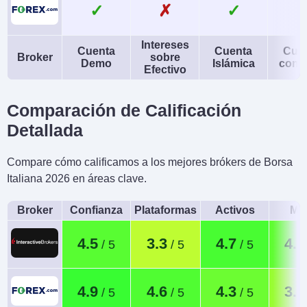
✓
✗
✓
Intereses
Cuenta
Cuenta
Cue
Broker
sobre
Demo
Islámica
conj
Efectivo
Comparación de Calificación
Detallada
Compare cómo calificamos a los mejores brókers de Borsa
Italiana 2026 en áreas clave.
Broker
Confianza
Plataformas
Activos
Móv
4.5
3.3
4.7
4.4
4.9
4.6
4.3
3.7