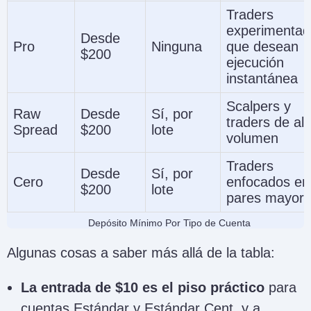
Traders
experimentad
Desde
Pro
Ninguna
que desean
$200
ejecución
instantánea
Scalpers y
Raw
Desde
Sí, por
traders de alt
Spread
$200
lote
volumen
Traders
Desde
Sí, por
Cero
enfocados en
$200
lote
pares mayor
Depósito Mínimo Por Tipo de Cuenta
Algunas cosas a saber más allá de la tabla:
La entrada de $10 es el piso práctico
para
cuentas Estándar y Estándar Cent, y a