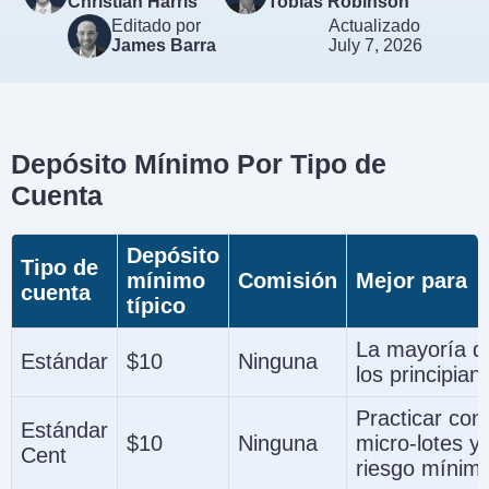
Christian Harris
Tobias Robinson
Editado por
Actualizado
James Barra
July 7, 2026
Depósito Mínimo Por Tipo de
Cuenta
Depósito
Tipo de
mínimo
Comisión
Mejor para
cuenta
típico
La mayoría d
Estándar
$10
Ninguna
los principian
Practicar con
Estándar
$10
Ninguna
micro-lotes y
Cent
riesgo mínim