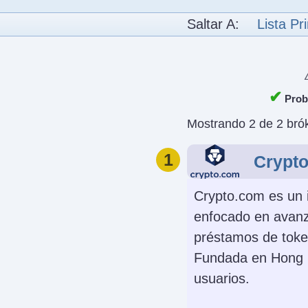
Saltar A:
Lista Pri
✔
Proba
Mostrando 2 de 2 brók
1
Crypt
Crypto.com es un 
enfocado en avanz
préstamos de toke
Fundada en Hong K
usuarios.