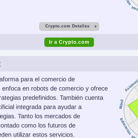
Inv
Crypto.com Detalles
o
Depósito Mínimo
Co
Ir a Crypto.com
Varies by payment method
to
Copy Trading
x
No
SEC, 
CySE
taforma para el comercio de
Asistenc
FINTRA
 enfoca en robots de comercio y ofrece
OAM, H
rategias predefinidos. También cuenta
Móvil
tificial integrada para ayudar a
tegias. Tanto los mercados de
s
Plataformas
Mon
Educación
contado como los futuros de
cciones,
Own, TradingView
USD, EUR
en utilizar estos servicios.
s OTC,
NZD, ZA