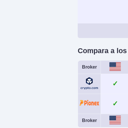
Acciones Token
Mercados de Pred
Opciones Strike (
Cuenta Dem
UU.)
Yes
Trading Automat
Apalancamien
Compara a los
DCA Auto-Sta
No
Instrumento
Broker
Criptomonedas, 
Perpetuo
Trading Automat
Crypto bot
Broker