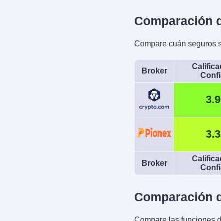
Comparación d
Compare cuán seguros so
Calific
Broker
Conf
3.9
3.3
Calific
Broker
Conf
Comparación d
Compare las funciones d