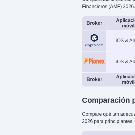
Financieros (AMF) 2026.
Aplicac
Broker
móvil
iOS & An
iOS & An
Aplicac
Broker
móvil
Comparación p
Compare qué tan adecuad
2026 para principiantes.