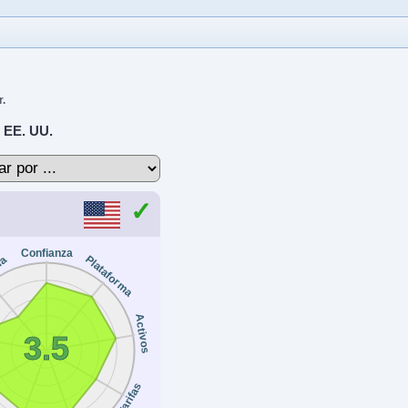
r.
 EE. UU.
Confianza
Plataforma
ia
Activos
3.5
Tarifas