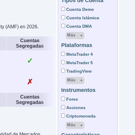
Tipos de Cuenta
Cuenta Demo
Cuenta Islámica
Cuenta DMA
ity (AMF) en 2026.
Más
Cuentas
Plataformas
Cuenta STP
Segregadas
cuenta ECN
MetaTrader 4
✓
Cuenta LAMM
MetaTrader 5
Cuenta MAM
TradingView
Cuenta PAMM
Más
✗
Cuenta gestionada
Instrumentos
cTrader
Cuenta Micro
Cuentas
DupliTrade
Forex
Segregadas
Cuenta Demat
ActTrader
Acciones
Cuenta de Custodia
OmniTrader
Criptomoneda
Wyden
Más
Trading Central
oridad de Mercados
CFD