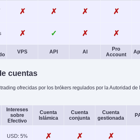
-
✗
✗
✗
✗
✗
✓
✗
✗
s
Pro
VPS
API
AI
Ap
do
Account
e cuentas
rading ofrecidas por los brókers regulados por la Autoridad d
Intereses
Cuenta
Cuenta
Cuenta
sobre
P
Islámica
conjunta
gestionada
Efectivo
✗
✗
✗
USD: 5%