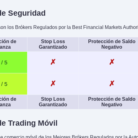
e Seguridad
n los Brókers Regulados por la Best Financial Markets Author
ación de
Stop Loss
Protección de Saldo
ianza
Garantizado
Negativo
✗
✗
✗
✗
ación de
Stop Loss
Protección de Saldo
ianza
Garantizado
Negativo
e Trading Móvil
e comercio móvil de los Mejores Brókers Regulados por la Aut