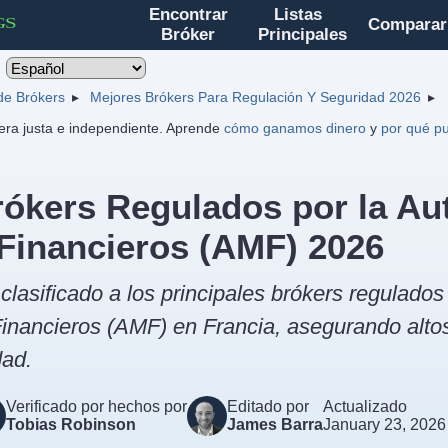
Encontrar
Listas
Comparar
Bróker
Principales
 de Brókers
Mejores Brókers Para Regulación Y Seguridad 2026
ra justa e independiente. Aprende
cómo ganamos dinero
y
por qué pu
ókers Regulados por la Au
Financieros (AMF) 2026
asificado a los principales brókers regulados 
inancieros (AMF) en Francia, asegurando alto
dad.
Verificado por hechos por
Editado por
Actualizado
Tobias Robinson
James Barra
January 23, 2026