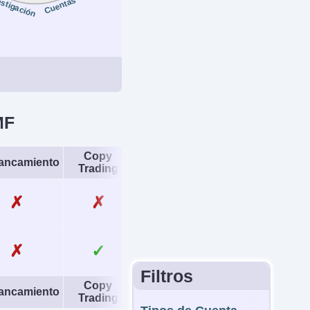
estigación
Cuentas
F, HKD, PLN, CZK,
R, HUF, BRL, KES
mercio Mínimo
0.1 USDT
 Loss Garantizado
Regulador
MF
No
S, CBI, AMF
Copy
edas de cuenta
ancamiento
Regulador
Trading
No
SEC, FCA, MAS, AMF, CySEC, CB
✗
✗
ASIC, FINTRAC, CIMA, VARA,
OAM, HCMC, CFTC, OSC, KoFI
 Loss Garantizado
No
✗
✓
NMLS, CBI, AMF
Filtros
Copy
ancamiento
Regulador
Trading