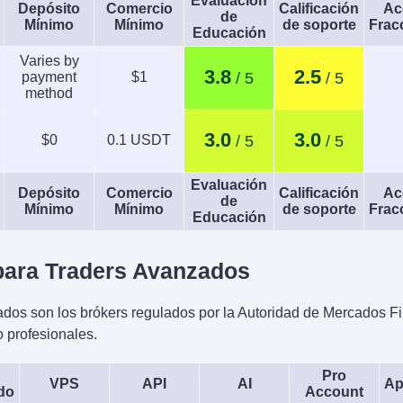
Evaluación
Depósito
Comercio
Calificación
Ac
de
Mínimo
Mínimo
de soporte
Frac
Educación
Varies by
3.8
2.5
payment
$1
method
3.0
3.0
$0
0.1 USDT
Evaluación
Depósito
Comercio
Calificación
Ac
de
Mínimo
Mínimo
de soporte
Frac
Educación
ara Traders Avanzados
os son los brókers regulados por la Autoridad de Mercados F
 profesionales.
Pro
VPS
API
AI
Ap
do
Account