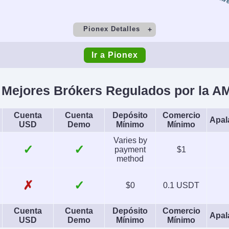
Inv
izadas,
DKK, CH
icción y
AED, SA
Pionex Detalles
solo EE.
o
Depósito Mínimo
Co
Ir a Pionex
$0
izado
AI
Stop
to
Copy Trading
 Mejores Brókers Regulados por la A
king
No
Yes
NML
Cuenta
Cuenta
Depósito
Comercio
s
Plataformas
Mon
Apal
USD
Demo
Mínimo
Mínimo
Futuros
Own
Varies by
✓
✓
s
payment
$1
method
izado
AI
Stop
s
No
✗
✓
$0
0.1 USDT
Cuenta
Cuenta
Depósito
Comercio
Apal
USD
Demo
Mínimo
Mínimo