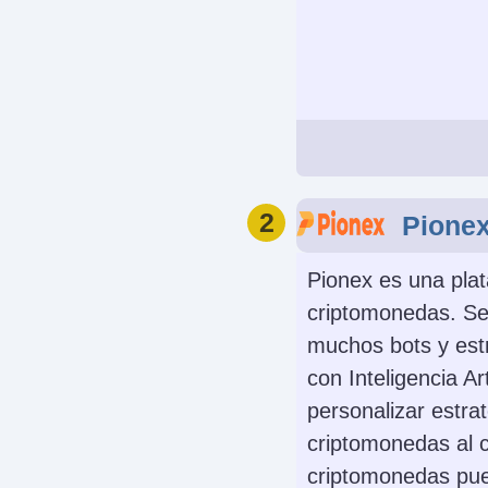
Cuenta Dem
Yes
Apalancamien
2
Pione
No
Pionex es una pla
criptomonedas. Se
muchos bots y est
con Inteligencia Ar
personalizar estra
Instrumento
criptomonedas al 
Criptomonedas, A
criptomonedas pued
ETFs, Opcione