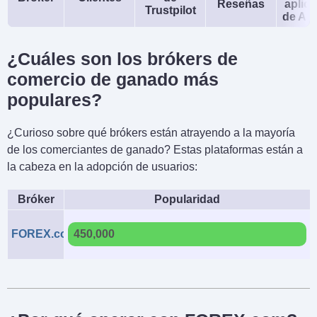
Reseñas
aplic
Trustpilot
de An
¿Cuáles son los brókers de
comercio de ganado más
populares?
¿Curioso sobre qué brókers están atrayendo a la mayoría
de los comerciantes de ganado? Estas plataformas están a
la cabeza en la adopción de usuarios:
Bróker
Popularidad
FOREX.com
450,000