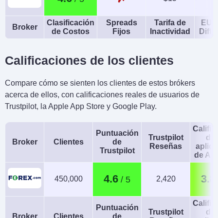
Clasificación
Spreads
Tarifa de
EUR
Broker
de Costos
Fijos
Inactividad
Diffe
Calificaciones de los clientes
Compare cómo se sienten los clientes de estos brókers
acerca de ellos, con calificaciones reales de usuarios de
Trustpilot, la Apple App Store y Google Play.
Calific
Puntuación
Trustpilot
de 
Broker
Clientes
de
Reseñas
aplic
Trustpilot
de An
4.6
3.8
450,000
2,420
Calific
Puntuación
Trustpilot
de 
Broker
Clientes
de