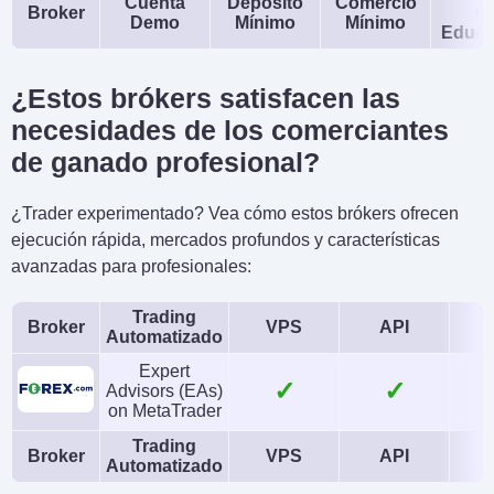
Cuenta
Depósito
Comercio
Broker
d
Demo
Mínimo
Mínimo
Educa
¿Estos brókers satisfacen las
necesidades de los comerciantes
de ganado profesional?
¿Trader experimentado? Vea cómo estos brókers ofrecen
ejecución rápida, mercados profundos y características
avanzadas para profesionales:
Trading
Broker
VPS
API
Automatizado
Expert
✓
✓
Advisors (EAs)
on MetaTrader
Trading
Broker
VPS
API
Automatizado