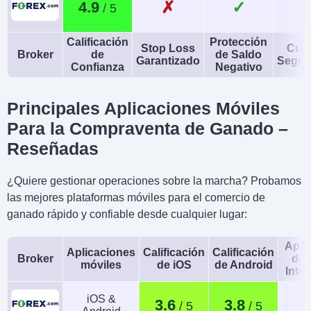
✗
✓
4.9
Calificación
Protección
Stop Loss
Cue
Broker
de
de Saldo
Garantizado
Segre
Confianza
Negativo
Principales Aplicaciones Móviles
Para la Compraventa de Ganado –
Reseñadas
¿Quiere gestionar operaciones sobre la marcha? Probamos
las mejores plataformas móviles para el comercio de
ganado rápido y confiable desde cualquier lugar:
Apli
Aplicaciones
Calificación
Calificación
Broker
de 
móviles
de iOS
de Android
Intel
iOS &
3.6
3.8