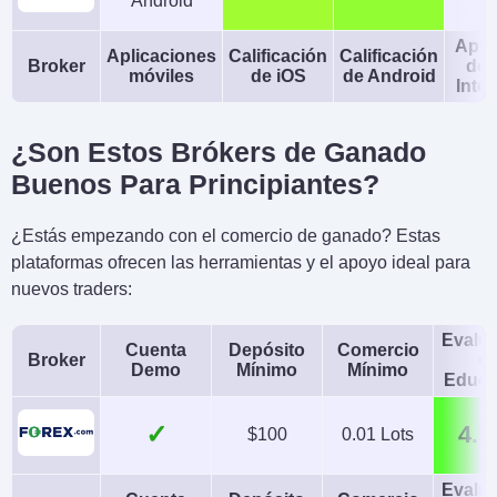
Android
Apli
Aplicaciones
Calificación
Calificación
Broker
de 
móviles
de iOS
de Android
Intel
¿Son Estos Brókers de Ganado
Buenos Para Principiantes?
¿Estás empezando con el comercio de ganado? Estas
plataformas ofrecen las herramientas y el apoyo ideal para
nuevos traders:
Evalu
Cuenta
Depósito
Comercio
Broker
d
Demo
Mínimo
Mínimo
Educa
✓
4.5
$100
0.01 Lots
Evalu