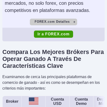
mercados, no solo forex, con precios
competitivos en plataformas avanzadas.
FOREX.com Detalles
Cuenta Demo
Depósito Mínimo
Ir a FOREX.com
Yes
$100
Comercio Mínimo
Apalancamiento
Compara Los Mejores Brókers Para
0.01 Lots
1:50
Operar Ganado A Través De
Copy Trading
Regulador
Características Clave
No
NFA, CFTC
Examinamos de cerca las principales plataformas de
Instrumentos
Plataformas
comercio de ganado - así es como se desempeñan en los
Forex, Futuros y
WebTrader, Mobile,
criterios más importantes:
Opciones sobre
MT4, MT5,
Cuenta
Cuenta
Depó
Metales, Energías,
TradingView
Broker
USD
Demo
Mín