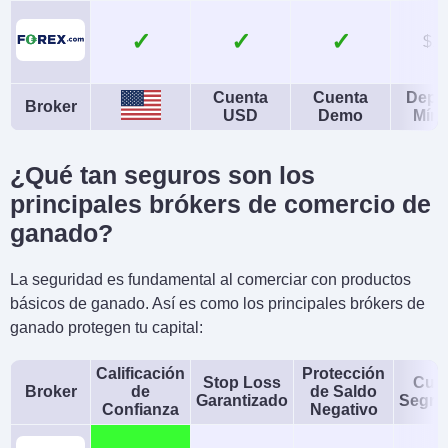
Materias Primas,
Índices, Bonos
✓
✓
$1
Monedas de cuenta
Trading Automatizado
USD, EUR, GBP, CAD,
Expert Advisors (EAs)
Cuenta
Cuenta
Depó
Broker
USD
Demo
Mín
AUD, JPY, CHF, PLN
on MetaTrader
AI
Stop Loss Garantizado
¿Qué tan seguros son los
Yes
No
principales brókers de comercio de
ganado?
La seguridad es fundamental al comerciar con productos
básicos de ganado. Así es como los principales brókers de
ganado protegen tu capital:
Calificación
Protección
Stop Loss
Cue
Broker
de
de Saldo
Garantizado
Segre
Confianza
Negativo