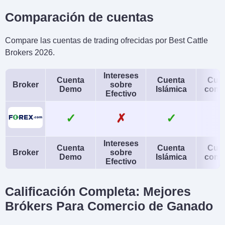
Comparación de cuentas
Compare las cuentas de trading ofrecidas por Best Cattle
Brokers 2026.
Intereses
Cuenta
Cuenta
Cue
Broker
sobre
Demo
Islámica
conj
Efectivo
✓
✗
✓
Intereses
Cuenta
Cuenta
Cue
Broker
sobre
Demo
Islámica
conj
Efectivo
Calificación Completa: Mejores
Brókers Para Comercio de Ganado