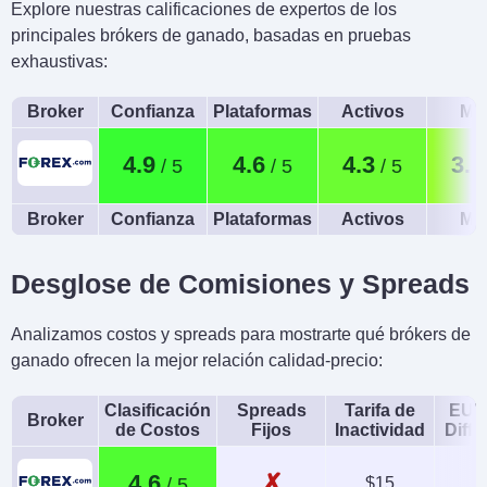
Explore nuestras calificaciones de expertos de los
principales brókers de ganado, basadas en pruebas
exhaustivas:
Broker
Confianza
Plataformas
Activos
Móv
4.9
4.6
4.3
3.7
Broker
Confianza
Plataformas
Activos
Móv
Desglose de Comisiones y Spreads
Analizamos costos y spreads para mostrarte qué brókers de
ganado ofrecen la mejor relación calidad-precio:
Clasificación
Spreads
Tarifa de
EUR
Broker
de Costos
Fijos
Inactividad
Diffe
✗
4.6
$15
1