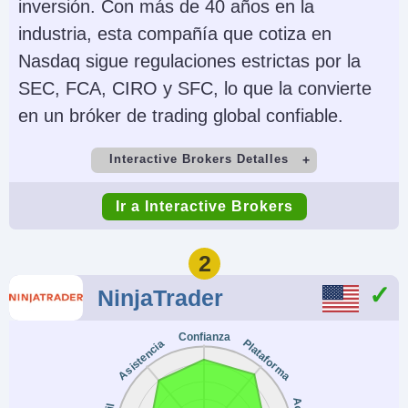
inversión. Con más de 40 años en la
industria, esta compañía que cotiza en
Nasdaq sigue regulaciones estrictas por la
SEC, FCA, CIRO y SFC, lo que la convierte
en un bróker de trading global confiable.
Interactive Brokers Detalles
Cuenta Demo
Depósito Mínimo
Ir a Interactive Brokers
Yes
$0
Comercio Mínimo
Apalancamiento
2
$100
1:50 (major forex
NinjaTrader
pairs), 1:2-1:4
(equities)
Confianza
Plataforma
Asistencia
Copy Trading
Regulador
No
SEC, FINRA, CFTC,