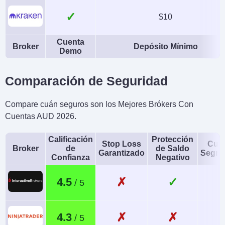
✓
$10
Cuenta
Broker
Depósito Mínimo
Demo
Comparación de Seguridad
Compare cuán seguros son los Mejores Brókers Con
Cuentas AUD 2026.
Calificación
Protección
Stop Loss
Cue
Broker
de
de Saldo
Garantizado
Segre
Confianza
Negativo
✗
✓
4.5
✗
✗
4.3