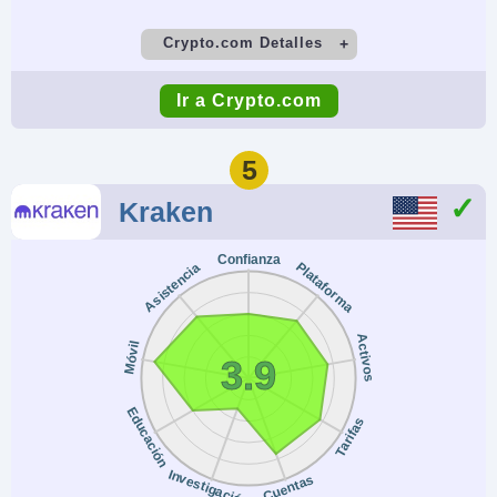
Crypto.com Detalles
Cuenta Demo
Depósito Mínimo
Ir a Crypto.com
Yes
Varies by payment
method
5
Comercio Mínimo
Apalancamiento
Kraken
$1
No
Confianza
Plataforma
Asistencia
Copy Trading
Regulador
No
SEC, FCA, MAS, AMF,
CySEC, CBI, ASIC,
Activos
Móvil
3.9
FINTRAC, CIMA,
VARA, OAM, HCMC,
Educación
Tarifas
CFTC, OSC, KoFIU
Instrumentos
Plataformas
Investigación
Cuentas