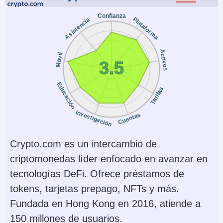
Copy Trading
Regulador
Confianza
No
NFA, CFTC
Plataforma
Asistencia
Instrumentos
Plataformas
Forex, Futuros y
WebTrader, Mobile,
Activos
Móvil
3.5
Opciones sobre
MT4, MT5,
Metales, Energías,
TradingView
Educación
Tarifas
Materias Primas,
Índices, Bonos
Investigación
Cuentas
Monedas de cuenta
Trading Automatizado
USD, EUR, GBP, CAD,
Expert Advisors (EAs)
Crypto.com es un intercambio de
AUD, JPY, CHF, PLN
on MetaTrader
criptomonedas líder enfocado en avanzar en
tecnologías DeFi. Ofrece préstamos de
AI
Stop Loss Garantizado
tokens, tarjetas prepago, NFTs y más.
Yes
No
Fundada en Hong Kong en 2016, atiende a
150 millones de usuarios.