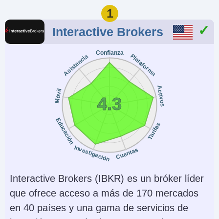
1
Interactive Brokers
Confianza
Plataforma
Asistencia
Activos
Móvil
4.3
Educación
Tarifas
Investigación
Cuentas
Interactive Brokers (IBKR) es un bróker líder
que ofrece acceso a más de 170 mercados
en 40 países y una gama de servicios de