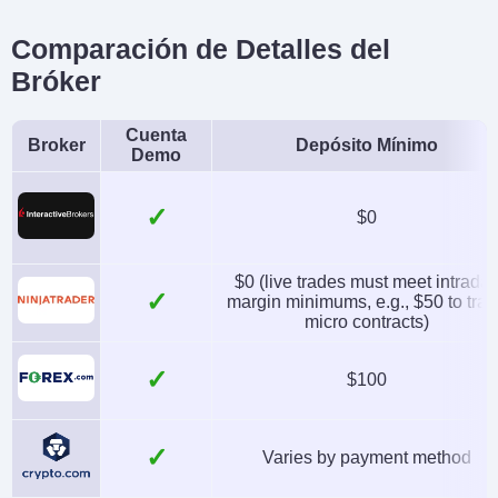
No
No
Comparación de Detalles del
Bróker
Cuenta
Broker
Depósito Mínimo
Demo
✓
$0
$0 (live trades must meet intrada
✓
margin minimums, e.g., $50 to tra
micro contracts)
✓
$100
✓
Varies by payment method