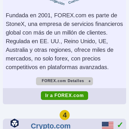
Investigación
Cuentas
No
NFA, CFTC, CySEC
Fundada en 2001, FOREX.com es parte de
Instrumentos
Plataformas
Futuros, Forex,
NinjaTrader Desktop,
StoneX, una empresa de servicios financieros
Acciones, Opciones,
Web & Mobile, eSignal
global con más de un millón de clientes.
Materias Primas,
Regulada en EE. UU., Reino Unido, UE,
Futuros, Cripto (no
Australia y otras regiones, ofrece miles de
futuros depende del
mercados, no solo forex, con precios
proveedor)
competitivos en plataformas avanzadas.
Monedas de cuenta
Trading Automatizado
FOREX.com Detalles
USD, EUR, GBP, CAD,
NinjaScript or via
Cuenta Demo
Depósito Mínimo
AUD
Automated Trading
Ir a FOREX.com
Yes
$100
Interface
Comercio Mínimo
Apalancamiento
AI
Stop Loss Garantizado
4
0.01 Lots
1:50
No
No
Crypto.com