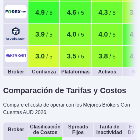
4.9
4.6
4.3
3.7
3.9
4.0
4.0
4.6
3.0
3.5
3.8
4.5
Broker
Confianza
Plataformas
Activos
Móv
Comparación de Tarifas y Costos
Compare el costo de operar con los Mejores Brókers Con
Cuentas AUD 2026.
Clasificación
Spreads
Tarifa de
EUR
Broker
de Costos
Fijos
Inactividad
Diffe