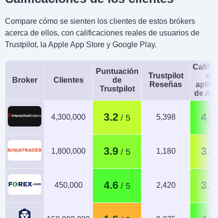
Compare cómo se sienten los clientes de estos brókers
acerca de ellos, con calificaciones reales de usuarios de
Trustpilot, la Apple App Store y Google Play.
Calific
Puntuación
Trustpilot
de 
Broker
Clientes
de
Reseñas
aplic
Trustpilot
de An
3.2
4.5
4,300,000
5,398
3.9
3.2
1,800,000
1,180
4.6
3.8
450,000
2,420