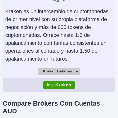
Criptomonedas,
Own, TradingView
Acciones, ETFs,
Kraken es un intercambio de criptomonedas
Opciones OTC,
de primer nivel con su propia plataforma de
Acciones Tokenizadas,
negociación y más de 600 tokens de
Mercados de
criptomonedas. Ofrece hasta 1:5 de
Predicción y Opciones
apalancamiento con tarifas consistentes en
Strike (solo EE. UU.)
operaciones al contado y hasta 1:50 de
apalancamiento en futuros.
Monedas de cuenta
Trading Automatizado
USD, EUR, GBP, CAD,
DCA Auto-Staking
Kraken Detalles
AUD, NZD, ZAR, TRY,
Cuenta Demo
Depósito Mínimo
SEK, NOK, DKK, CHF,
Ir a Kraken
Yes
$10
HKD, PLN, CZK, AED,
SAR, HUF, BRL, KES
Comercio Mínimo
Apalancamiento
Compare Brókers Con Cuentas
Variable
No
AI
Stop Loss Garantizado
AUD
No
No
Copy Trading
Regulador