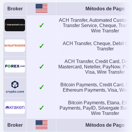
No
FINTRAC, AUSTRAC
Broker
Métodos de Pago
Instrumentos
Plataformas
ACH Transfer, Automated Custome
Transfer Service, Cheque, Trans
Criptomonedas,
AlgoTrader,
Wire Transfer
xStocks, Futuros
Quantower
ACH Transfer, Cheque, Debit Car
Perpetuos Pre-IPO
Transfer
Monedas de cuenta
Trading Automatizado
ACH Transfer, Credit Card, Debi
USD, EUR, GBP, CAD,
Kraken Futures is
Mastercard, Neteller, PayNow, PayPa
Visa, Wire Transfer
AUD, JPY, CHF
integrated in other
platforms which have
Bitcoin Payments, Credit Card, De
Ethereum Payments, Visa, Wire T
bots: Bookmap,
Caspian, FMZ Quant,
Bitcoin Payments, Etana, Eth
Payments, PayID, Silvergate Bank 
Gunbot, HaasOnline,
Wire Transfer
Hyndor, Margin
Broker
Métodos de Pago
AI
Stop Loss Garantizado