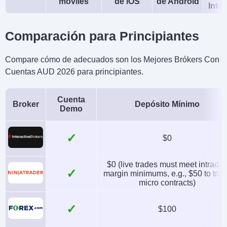
móviles
de iOS
de Android
Intel
Comparación para Principiantes
Compare cómo de adecuados son los Mejores Brókers Con
Cuentas AUD 2026 para principiantes.
Cuenta
Broker
Depósito Mínimo
Demo
✓
$0
$0 (live trades must meet intrada
✓
margin minimums, e.g., $50 to tra
micro contracts)
✓
$100