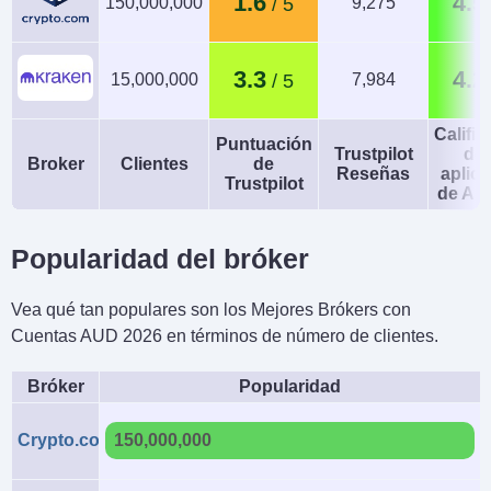
1.6
4.5
150,000,000
9,275
3.3
4.2
15,000,000
7,984
Calific
Puntuación
Trustpilot
de 
Broker
Clientes
de
Reseñas
aplic
Trustpilot
de An
Popularidad del bróker
Vea qué tan populares son los Mejores Brókers con
Cuentas AUD 2026 en términos de número de clientes.
Bróker
Popularidad
Crypto.com
150,000,000