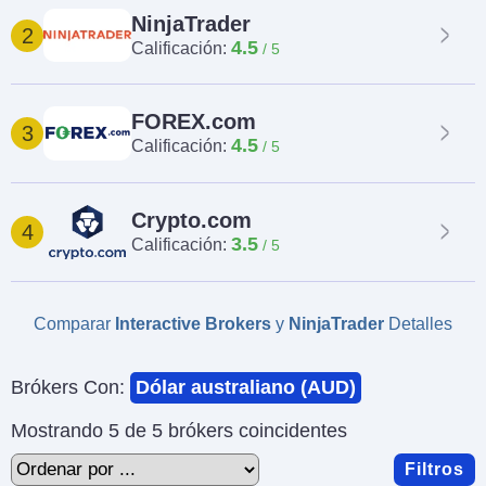
NinjaTrader
2
4.5
Calificación:
FOREX.com
3
4.5
Calificación:
Crypto.com
4
3.5
Calificación:
Comparar
Interactive Brokers
y
NinjaTrader
Detalles
Brókers Con:
Dólar australiano (AUD)
Mostrando 5 de 5 brókers coincidentes
Filtros