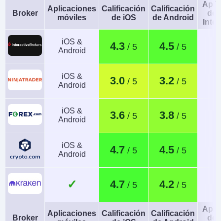
Apli
Aplicaciones
Calificación
Calificación
Broker
de 
móviles
de iOS
de Android
Intel
iOS &
4.3
4.5
Android
iOS &
3.0
3.2
Android
iOS &
3.6
3.8
Android
iOS &
4.7
4.5
Android
✓
4.7
4.2
Apli
Aplicaciones
Calificación
Calificación
Broker
de 