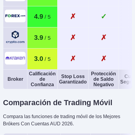
✗
✓
4.9
✗
✗
3.9
✗
✗
3.0
Calificación
Protección
Stop Loss
Cue
Broker
de
de Saldo
Garantizado
Segre
Confianza
Negativo
Comparación de Trading Móvil
Compara las funciones de trading móvil de los Mejores
Brókers Con Cuentas AUD 2026.