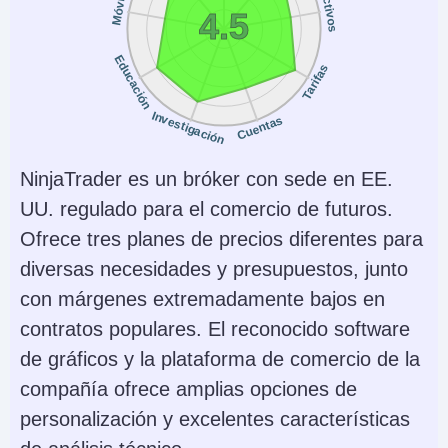
Activos
Móvil
4.5
NFA, CIRO, FCA, CBI,
ASIC, SFC, SEBI,
Educación
Tarifas
JFSA, MAS
Instrumentos
Plataformas
Investigación
Cuentas
Stocks, Options,
Trader Workstation
Futures, Forex, Funds,
(TWS), IBKR Desktop,
NinjaTrader es un bróker con sede en EE.
Bonds, ETFs, Mutual
GlobalTrader, Mobile,
UU. regulado para el comercio de futuros.
Funds,
Client Portal,
Ofrece tres planes de precios diferentes para
Cryptocurrencies
AlgoTrader,
diversas necesidades y presupuestos, junto
OmniTrader,
con márgenes extremadamente bajos en
TradingView, eSignal,
contratos populares. El reconocido software
TradingCentral,
de gráficos y la plataforma de comercio de la
ProRealTime,
compañía ofrece amplias opciones de
Quantower
personalización y excelentes características