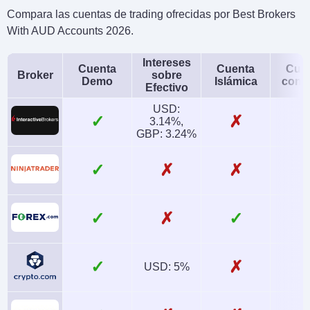
Compara las cuentas de trading ofrecidas por Best Brokers
With AUD Accounts 2026.
Intereses
Cuenta
Cuenta
Cue
Broker
sobre
Demo
Islámica
conj
Efectivo
USD:
✓
✗
3.14%,
GBP: 3.24%
✓
✗
✗
✓
✗
✓
✓
✗
USD: 5%