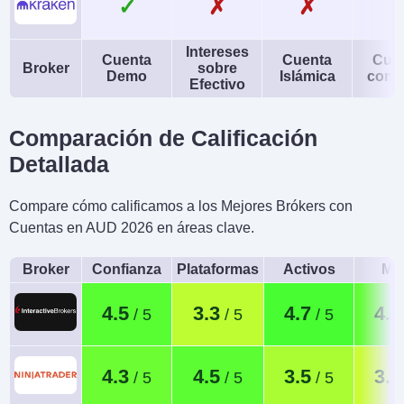
✓
✗
✗
Intereses
Cuenta
Cuenta
Cue
Broker
sobre
Demo
Islámica
conj
Efectivo
Comparación de Calificación
Detallada
Compare cómo calificamos a los Mejores Brókers con
Cuentas en AUD 2026 en áreas clave.
Broker
Confianza
Plataformas
Activos
Móv
4.5
3.3
4.7
4.4
4.3
4.5
3.5
3.1