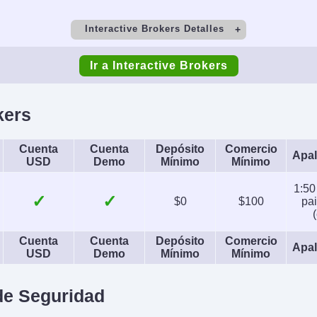
Interactive Brokers Detalles
o
Depósito Mínimo
Co
Ir a Interactive Brokers
$0
to
Copy Trading
kers
irs), 1:2-
No
SEC, F
s)
CIRO, 
Cuenta
Cuenta
Depósito
Comercio
Apal
USD
Demo
Mínimo
Mínimo
SFC, 
1:50
s
Plataformas
Mon
✓
✓
$0
$100
pai
Futures,
Trader Workstation (TWS),
USD, EUR
ds, ETFs,
IBKR Desktop,
INR, JP
Cuenta
Cuenta
Depósito
Comercio
Apal
USD
Demo
Mínimo
Mínimo
ds,
GlobalTrader, Mobile, Client
CH
cies
Portal, AlgoTrader,
e Seguridad
OmniTrader, TradingView,