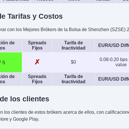
e Tarifas y Costos
rar con los Mejores Brókers de la Bolsa de Shenzhen (SZSE) 
ción de
Spreads
Tarifa de
EUR/USD Diffe
os
Fijos
Inactividad
0.08-0.20 bps 
✗
$0
value
ción de
Spreads
Tarifa de
EUR/USD Diffe
os
Fijos
Inactividad
de los clientes
los clientes de estos brókers acerca de ellos, con calificacion
Store y Google Play.