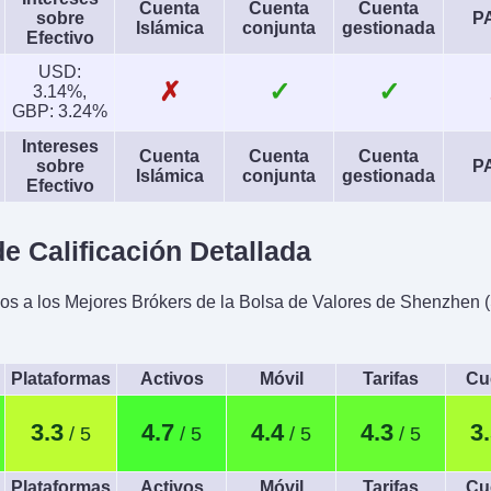
Cuenta
Cuenta
Cuenta
sobre
P
Islámica
conjunta
gestionada
Efectivo
USD:
✗
✓
✓
3.14%,
GBP: 3.24%
Intereses
Cuenta
Cuenta
Cuenta
sobre
P
Islámica
conjunta
gestionada
Efectivo
 Calificación Detallada
s a los Mejores Brókers de la Bolsa de Valores de Shenzhen 
Plataformas
Activos
Móvil
Tarifas
Cu
3.3
4.7
4.4
4.3
3
Plataformas
Activos
Móvil
Tarifas
Cu