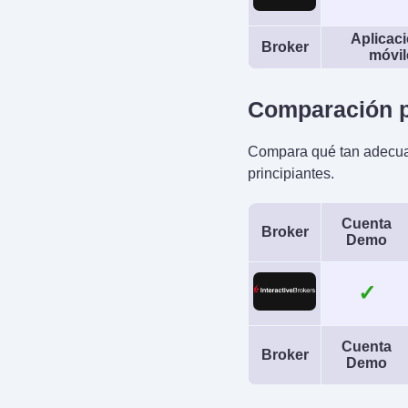
Aplicac
Broker
móvil
Comparación p
Compara qué tan adecua
principiantes.
Cuenta
Broker
Demo
✓
Cuenta
Broker
Demo