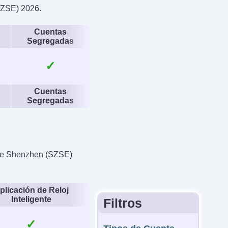
SZSE) 2026.
Cuentas
 Loss Garantizado
Segregadas
No
✓
Cuentas
Segregadas
s de Shenzhen (SZSE)
plicación de Reloj
Inteligente
Filtros
✓