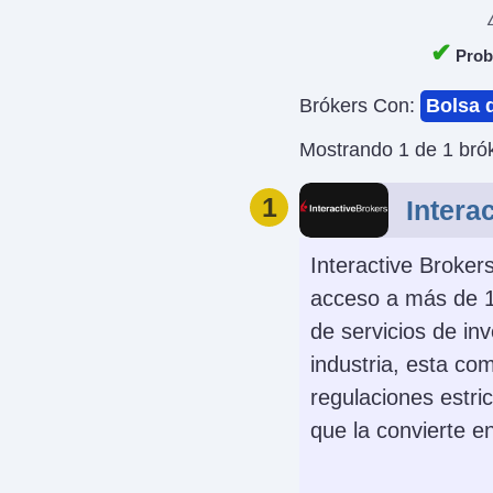
✔
Proba
Brókers Con:
Bolsa 
Mostrando 1 de 1 brók
1
Intera
Interactive Broker
acceso a más de 
de servicios de in
industria, esta c
regulaciones estri
que la convierte en