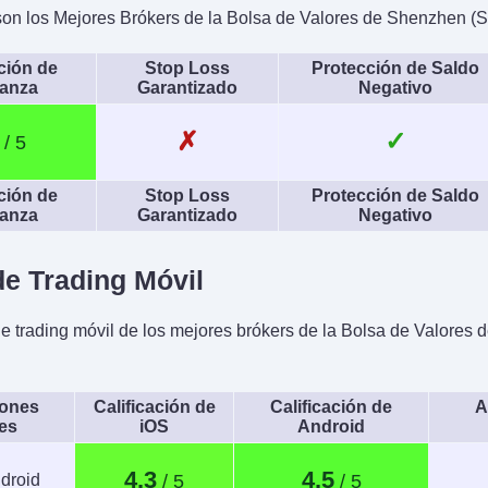
eSignal, TradingCentral,
on los Mejores Brókers de la Bolsa de Valores de Shenzhen (
ProRealTime, Quantower
ación de
Stop Loss
Protección de Saldo
izado
AI
Stop
ianza
Garantizado
Negativo
TWS API
Yes
✗
✓
ación de
Stop Loss
Protección de Saldo
ianza
Garantizado
Negativo
e Trading Móvil
e trading móvil de los mejores brókers de la Bolsa de Valore
iones
Calificación de
Calificación de
A
es
iOS
Android
4.3
4.5
droid