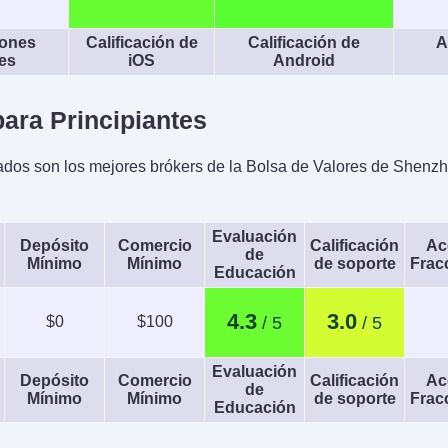
iones
Calificación de
Calificación de
A
es
iOS
Android
ara Principiantes
dos son los mejores brókers de la Bolsa de Valores de Shenz
Evaluación
Depósito
Comercio
Calificación
Ac
de
Mínimo
Mínimo
de soporte
Frac
Educación
4.3
3.0
$0
$100
Evaluación
Depósito
Comercio
Calificación
Ac
de
Mínimo
Mínimo
de soporte
Frac
Educación