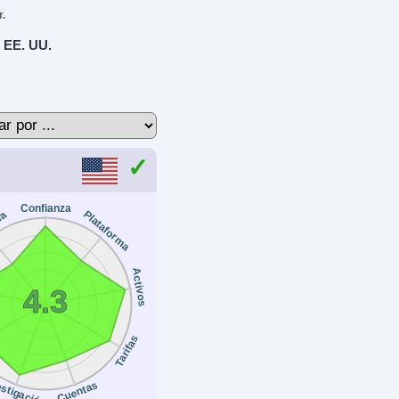
r.
 EE. UU.
Confianza
Plataforma
ia
Activos
4.3
Tarifas
estigación
Cuentas