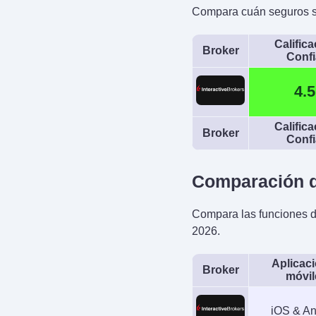
Compara cuán seguros s
Calific
Broker
Trading Automat
Conf
Capitalise.ai, 
4.5
Calific
Broker
Conf
Comparación d
Compara las funciones d
2026.
Aplicac
Broker
móvil
iOS & An