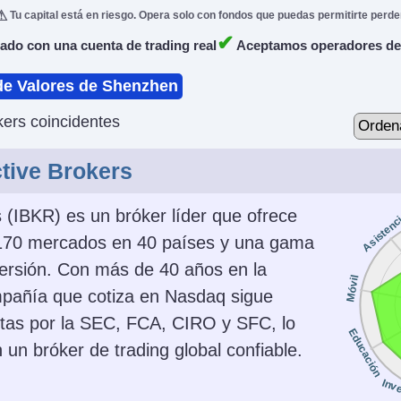
Tu capital está en riesgo. Opera solo con fondos que puedas permitirte perde
✔
do con una cuenta de trading real
Aceptamos operadores de
de Valores de Shenzhen
ers coincidentes
ctive Brokers
s (IBKR) es un bróker líder que ofrece
Asistenc
170 mercados en 40 países y una gama
versión. Con más de 40 años en la
Móvil
ompañía que cotiza en Nasdaq sigue
ctas por la SEC, FCA, CIRO y SFC, lo
Educación
 un bróker de trading global confiable.
Inv