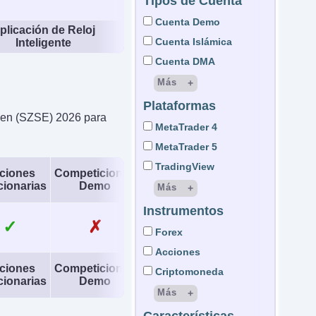
Tipos de Cuenta
Cuenta Demo
plicación de Reloj
Cuenta Islámica
Inteligente
Cuenta DMA
Más
Plataformas
Cuenta STP
hen (SZSE) 2026 para
cuenta ECN
MetaTrader 4
Cuenta LAMM
MetaTrader 5
Cuenta MAM
TradingView
ciones
Competiciones
Cuenta PAMM
cionarias
Demo
Más
Cuenta gestionada
Instrumentos
cTrader
✓
✗
Cuenta Micro
DupliTrade
Forex
Cuenta Demat
ActTrader
Acciones
Cuenta de Custodia
ciones
Competiciones
OmniTrader
Criptomoneda
cionarias
Demo
Wyden
Más
Trading Central
CFD