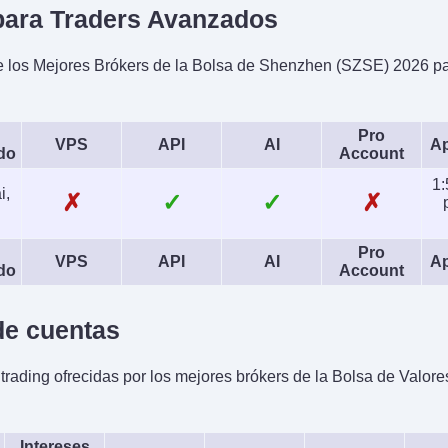
ara Traders Avanzados
 los Mejores Brókers de la Bolsa de Shenzhen (SZSE) 2026 pa
Pro
VPS
API
AI
Ap
do
Account
1:
i,
✗
✓
✓
✗
Pro
VPS
API
AI
Ap
do
Account
e cuentas
trading ofrecidas por los mejores brókers de la Bolsa de Valo
Intereses