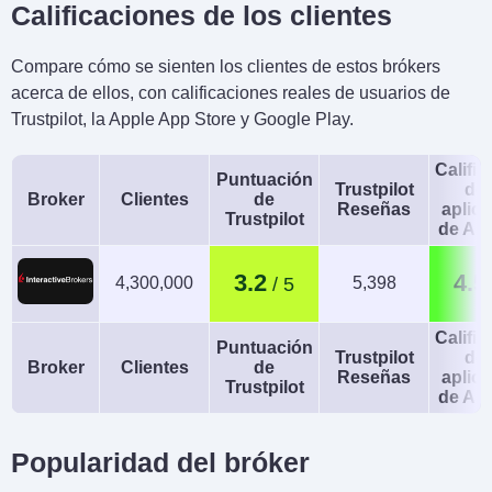
Calificaciones de los clientes
Compare cómo se sienten los clientes de estos brókers
acerca de ellos, con calificaciones reales de usuarios de
Trustpilot, la Apple App Store y Google Play.
Calific
Puntuación
Trustpilot
de 
Broker
Clientes
de
Reseñas
aplic
Trustpilot
de An
3.2
4.5
4,300,000
5,398
Calific
Puntuación
Trustpilot
de 
Broker
Clientes
de
Reseñas
aplic
Trustpilot
de An
Popularidad del bróker