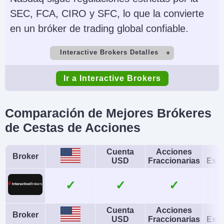
SEC, FCA, CIRO y SFC, lo que la convierte
en un bróker de trading global confiable.
Interactive Brokers Detalles
Cuenta Demo
Depósito Mínimo
Ir a Interactive Brokers
Yes
$0
Comercio Mínimo
Apalancamiento
Comparación de Mejores Brókeres
$100
1:50 (major forex
de Cestas de Acciones
pairs), 1:2-1:4
(equities)
Cuenta
Acciones
H
Broker
USD
Fraccionarias
Exte
Copy Trading
Regulador
✓
✓
No
SEC, FINRA, CFTC,
NFA, CIRO, FCA, CBI,
Cuenta
Acciones
H
ASIC, SFC, SEBI,
Broker
USD
Fraccionarias
Exte