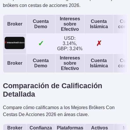
brókers con cestas de acciones 2026.
Intereses
Cuenta
Cuenta
Cue
Broker
sobre
Demo
Islámica
conj
Efectivo
USD:
✓
✗
3.14%,
GBP: 3.24%
Intereses
Cuenta
Cuenta
Cue
Broker
sobre
Demo
Islámica
conj
Efectivo
Comparación de Calificación
Detallada
Compare cómo calificamos a los Mejores Brókers Con
Cestas De Acciones 2026 en áreas clave.
Broker
Confianza
Plataformas
Activos
Móv