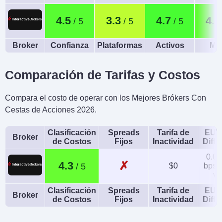
4.5
3.3
4.7
4.4
Broker
Confianza
Plataformas
Activos
Móv
Comparación de Tarifas y Costos
Compara el costo de operar con los Mejores Brókers Con
Cestas de Acciones 2026.
Clasificación
Spreads
Tarifa de
EUR
Broker
de Costos
Fijos
Inactividad
Diffe
0.08
✗
4.3
$0
bps x
va
Clasificación
Spreads
Tarifa de
EUR
Broker
de Costos
Fijos
Inactividad
Diffe