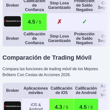
Calificación
Protección
Stop Loss
Cue
Broker
de
de Saldo
NOK, DKK, CHF, AED,
Garantizado
Segre
Confianza
Negativo
HUF
✗
✓
4.5
AI
Stop Loss Garantizado
Yes
No
Calificación
Protección
Stop Loss
Cue
Broker
de
de Saldo
Garantizado
Segre
Confianza
Negativo
Comparación de Trading Móvil
Compara las funciones de trading móvil de los Mejores
Brókers Con Cestas de Acciones 2026.
Apli
Aplicaciones
Calificación
Calificación
Broker
de 
móviles
de iOS
de Android
Intel
iOS &
4.3
4.5
Android