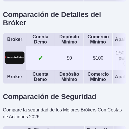
JFSA, MAS
Comparación de Detalles del
Instrumentos
Plataformas
Bróker
Stocks, Options,
Trader Workstation
Futures, Forex, Funds,
(TWS), IBKR Desktop,
Cuenta
Depósito
Comercio
Bonds, ETFs, Mutual
GlobalTrader, Mobile,
Broker
Apala
Demo
Mínimo
Mínimo
Funds,
Client Portal,
1:50 (
Cryptocurrencies
AlgoTrader,
✓
$0
$100
pairs
(eq
OmniTrader,
TradingView, eSignal,
Cuenta
Depósito
Comercio
Broker
Apala
Demo
Mínimo
Mínimo
TradingCentral,
ProRealTime,
Comparación de Seguridad
Quantower
Compare la seguridad de los Mejores Brókers Con Cestas
Monedas de cuenta
Trading Automatizado
de Acciones 2026.
USD, EUR, GBP, CAD,
Capitalise.ai, TWS API
AUD, INR, JPY, SEK,