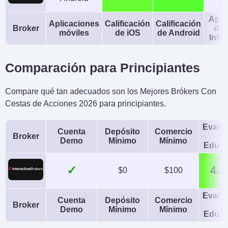
Apli
Aplicaciones
Calificación
Calificación
Broker
de 
móviles
de iOS
de Android
Intel
Comparación para Principiantes
Compare qué tan adecuados son los Mejores Brókers Con
Cestas de Acciones 2026 para principiantes.
Evalu
Cuenta
Depósito
Comercio
Broker
d
Demo
Mínimo
Mínimo
Educa
✓
4.3
$0
$100
Evalu
Cuenta
Depósito
Comercio
Broker
d
Demo
Mínimo
Mínimo
Educa