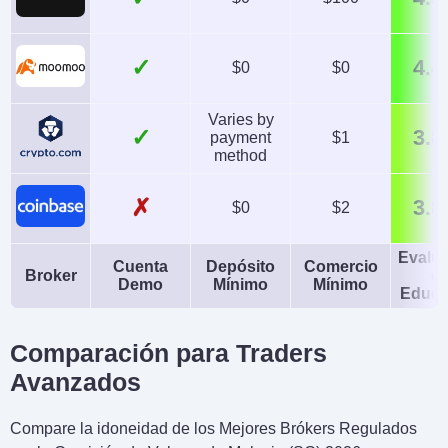
✓
4.4
$0
$0
Varies by
✓
3.8
payment
$1
method
✗
3.8
$0
$2
Evalu
Cuenta
Depósito
Comercio
Broker
d
Demo
Mínimo
Mínimo
Educa
Comparación para Traders
Avanzados
Compare la idoneidad de los Mejores Brókers Regulados