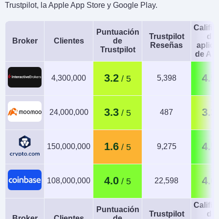
Trustpilot, la Apple App Store y Google Play.
Calific
Puntuación
Trustpilot
de 
Broker
Clientes
de
Reseñas
aplic
Trustpilot
de An
3.2
4.5
4,300,000
5,398
3.3
3.3
24,000,000
487
1.6
4.5
150,000,000
9,275
4.0
4.0
108,000,000
22,598
Calific
Puntuación
Trustpilot
de 
Broker
Clientes
de