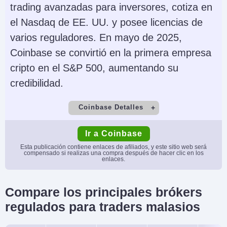
Strike (solo EE. UU.)
trading avanzadas para inversores, cotiza en
el Nasdaq de EE. UU. y posee licencias de
Monedas de cuenta
Trading Automatizado
varios reguladores. En mayo de 2025,
USD, EUR, GBP, CAD,
DCA Auto-Staking
Coinbase se convirtió en la primera empresa
AUD, NZD, ZAR, TRY,
cripto en el S&P 500, aumentando su
SEK, NOK, DKK, CHF,
credibilidad.
HKD, PLN, CZK, AED,
SAR, HUF, BRL, KES
Coinbase Detalles
AI
Stop Loss Garantizado
Cuenta Demo
Depósito Mínimo
No
No
Ir a Coinbase
No
$0
Esta publicación contiene enlaces de afiliados, y este sitio web será
compensado si realizas una compra después de hacer clic en los
enlaces.
Comercio Mínimo
Apalancamiento
$2
No
Compare los principales brókers
Copy Trading
Regulador
regulados para traders malasios
No
CSSF, CBI, CySEC,
BaFin, MAS, OSC,