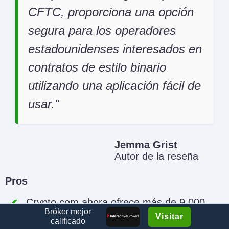
CFTC, proporciona una opción
segura para los operadores
estadounidenses interesados en
contratos de estilo binario
utilizando una aplicación fácil de
usar.
Jemma Grist
Autor de la reseña
Pros
Crypto.com ahora ofrece más de 9,000
Bróker mejor
Visitar
acciones y ETFs en algunas regiones,
calificado