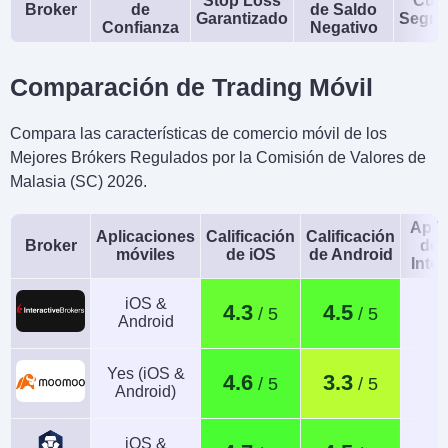
Stop Loss
Cue
Broker
de
de Saldo
Garantizado
Segre
Confianza
Negativo
Comparación de Trading Móvil
Compara las características de comercio móvil de los
Mejores Brókers Regulados por la Comisión de Valores de
Malasia (SC) 2026.
Apli
Aplicaciones
Calificación
Calificación
Broker
de 
móviles
de iOS
de Android
Intel
iOS &
4.3
4.5
Android
Yes (iOS &
4.6
3.3
Android)
iOS &