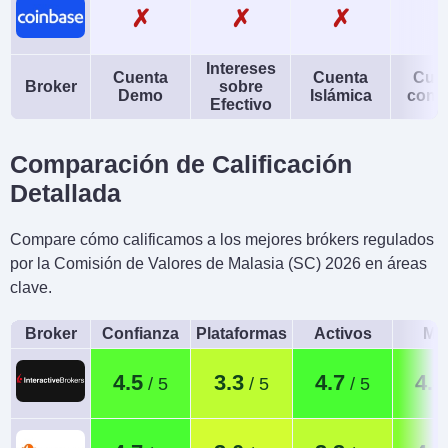
✗
✗
✗
Intereses
Cuenta
Cuenta
Cue
Broker
sobre
Demo
Islámica
conj
Efectivo
Comparación de Calificación
Detallada
Compare cómo calificamos a los mejores brókers regulados
por la Comisión de Valores de Malasia (SC) 2026 en áreas
clave.
Broker
Confianza
Plataformas
Activos
Móv
4.5
3.3
4.7
4.4