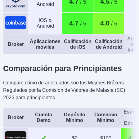
4.7
4.5
Android
iOS &
4.7
4.0
Android
Apli
Aplicaciones
Calificación
Calificación
Broker
de 
móviles
de iOS
de Android
Intel
Comparación para Principiantes
Compare cómo de adecuados son los Mejores Brókers
Regulados por la Comisión de Valores de Malasia (SC)
2026 para principiantes.
Evalu
Cuenta
Depósito
Comercio
Broker
d
Demo
Mínimo
Mínimo
Educa
✓
4.3
$0
$100