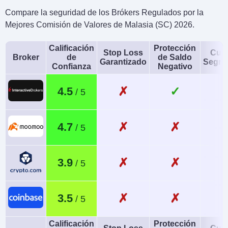
Compare la seguridad de los Brókers Regulados por la
Mejores Comisión de Valores de Malasia (SC) 2026.
Calificación
Protección
Stop Loss
Cue
Broker
de
de Saldo
Garantizado
Segre
Confianza
Negativo
✗
✓
4.5
✗
✗
4.7
✗
✗
3.9
✗
✗
3.5
Calificación
Protección