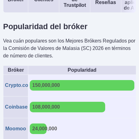
Reseñas
aplic
Trustpilot
de An
Popularidad del bróker
Vea cuán populares son los Mejores Brókers Regulados por
la Comisión de Valores de Malasia (SC) 2026 en términos
de número de clientes.
Bróker
Popularidad
Crypto.com
150,000,000
Coinbase
108,000,000
Moomoo
24,000,000