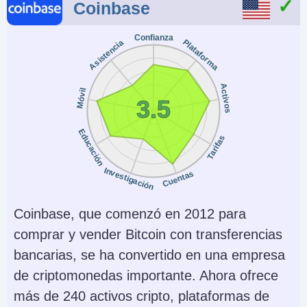
Coinbase
$1
No
Confianza
Plataforma
Asistencia
Copy Trading
Regulador
No
SEC, FCA, MAS, AMF,
CySEC, CBI, ASIC,
Activos
Móvil
3.5
FINTRAC, CIMA,
VARA, OAM, HCMC,
Educación
Tarifas
CFTC, OSC, KoFIU
Instrumentos
Plataformas
Investigación
Cuentas
Criptomonedas,
Own, TradingView
Acciones, ETFs,
Coinbase, que comenzó en 2012 para
Opciones OTC,
comprar y vender Bitcoin con transferencias
Acciones Tokenizadas,
bancarias, se ha convertido en una empresa
Mercados de
de criptomonedas importante. Ahora ofrece
Predicción y Opciones
más de 240 activos cripto, plataformas de