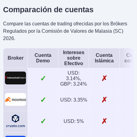
Comparación de cuentas
Compare las cuentas de trading ofrecidas por los Brókers
Regulados por la Comisión de Valores de Malasia (SC)
2026.
Intereses
Cuenta
Cuenta
Cue
Broker
sobre
Demo
Islámica
conj
Efectivo
USD:
✓
✗
3.14%,
GBP: 3.24%
✓
✗
USD: 3.35%
✓
✗
USD: 5%