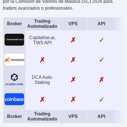
por la Comisión de Valores de Malasia (SC) 2026 para
traders avanzados o profesionales.
Trading
Broker
VPS
API
Automatizado
Capitalise.ai,
✗
✓
TWS API
✗
✗
✓
DCA Auto-
✗
✗
Staking
✗
✗
✓
Trading
Broker
VPS
API
Automatizado