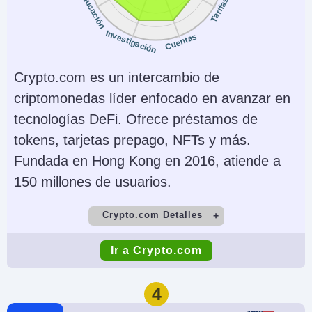
Educación
Tarifas
Acciones, Opciones,
Desktop Platform,
ETFs, ADRs, OTCs
Mobile App
Investigación
Cuentas
Monedas de cuenta
Trading Automatizado
Crypto.com es un intercambio de
USD, HKD, SGD
No
criptomonedas líder enfocado en avanzar en
AI
Stop Loss Garantizado
tecnologías DeFi. Ofrece préstamos de
Yes
No
tokens, tarjetas prepago, NFTs y más.
Fundada en Hong Kong en 2016, atiende a
150 millones de usuarios.
Crypto.com Detalles
Cuenta Demo
Depósito Mínimo
Ir a Crypto.com
Yes
Varies by payment
method
4
Comercio Mínimo
Apalancamiento