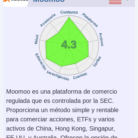
pairs), 1:2-1:4
(equities)
Confianza
Plataforma
Asistencia
Copy Trading
Regulador
No
SEC, FINRA, CFTC,
Activos
Móvil
4.3
NFA, CIRO, FCA, CBI,
ASIC, SFC, SEBI,
Educación
Tarifas
JFSA, MAS
Instrumentos
Plataformas
Investigación
Cuentas
Stocks, Options,
Trader Workstation
Futures, Forex, Funds,
(TWS), IBKR Desktop,
Moomoo es una plataforma de comercio
Bonds, ETFs, Mutual
GlobalTrader, Mobile,
regulada que es controlada por la SEC.
Funds,
Client Portal,
Proporciona un método simple y rentable
Cryptocurrencies
AlgoTrader,
para comerciar acciones, ETFs y varios
OmniTrader,
activos de China, Hong Kong, Singapur,
TradingView, eSignal,
EE.UU. y Australia. Ofrecen la opción de