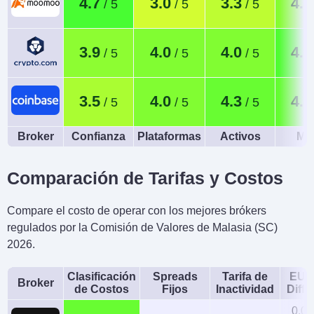
4.7
3.0
3.3
4.0
3.9
4.0
4.0
4.6
3.5
4.0
4.3
4.4
Broker
Confianza
Plataformas
Activos
Móv
Comparación de Tarifas y Costos
Compare el costo de operar con los mejores brókers
regulados por la Comisión de Valores de Malasia (SC)
2026.
Clasificación
Spreads
Tarifa de
EUR
Broker
de Costos
Fijos
Inactividad
Diffe
0.08