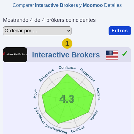
Comparar
Interactive Brokers
y
Moomoo
Detalles
Mostrando 4 de 4 brókers coincidentes
Filtros
1
Interactive Brokers
Confianza
Plataforma
Asistencia
Activos
Móvil
4.3
Educación
Tarifas
Investigación
Cuentas