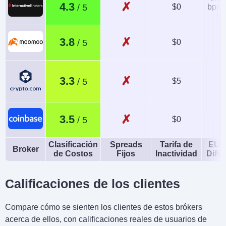
✗
4.3
$0
bps x
va
✗
3.8
$0
✗
3.3
$5
✗
3.5
$0
Clasificación
Spreads
Tarifa de
EUR
Broker
de Costos
Fijos
Inactividad
Diffe
Calificaciones de los clientes
Compare cómo se sienten los clientes de estos brókers
acerca de ellos, con calificaciones reales de usuarios de