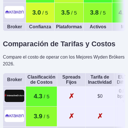
3.0
3.5
3.8
4.5
Broker
Confianza
Plataformas
Activos
Móv
Comparación de Tarifas y Costos
Compare el costo de operar con los Mejores Wyden Brókers
2026.
Clasificación
Spreads
Tarifa de
EUR
Broker
de Costos
Fijos
Inactividad
Diffe
0.08
✗
4.3
$0
bps x
va
✗
✗
3.9