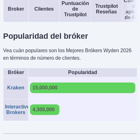
Calific
Puntuación
Trustpilot
de 
Broker
Clientes
de
Reseñas
aplic
Trustpilot
de An
Popularidad del bróker
Vea cuán populares son los Mejores Brókers Wyden 2026
en términos de número de clientes.
Bróker
Popularidad
Kraken
15,000,000
Interactive
4,300,000
Brokers