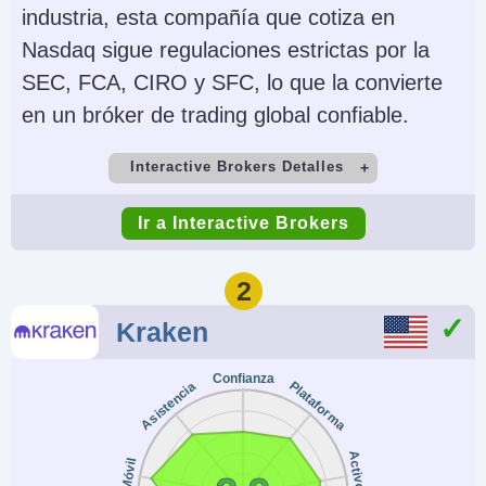
industria, esta compañía que cotiza en
Nasdaq sigue regulaciones estrictas por la
SEC, FCA, CIRO y SFC, lo que la convierte
en un bróker de trading global confiable.
Interactive Brokers Detalles
Cuenta Demo
Depósito Mínimo
Ir a Interactive Brokers
Yes
$0
Comercio Mínimo
Apalancamiento
2
$100
1:50 (major forex
Kraken
pairs), 1:2-1:4
(equities)
Confianza
Plataforma
Asistencia
Copy Trading
Regulador
No
SEC, FINRA, CFTC,
Activos
Móvil
NFA, CIRO, FCA, CBI,