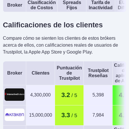
Clasificación
Spreads
Tarifa de
EUR
Broker
de Costos
Fijos
Inactividad
Diffe
Calificaciones de los clientes
Compare cómo se sienten los clientes de estos brókers
acerca de ellos, con calificaciones reales de usuarios de
Trustpilot, la Apple App Store y Google Play.
Calific
Puntuación
Trustpilot
de 
Broker
Clientes
de
Reseñas
aplic
Trustpilot
de An
3.2
4.5
4,300,000
5,398
3.3
4.2
15,000,000
7,984