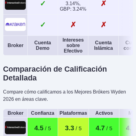
✓
✗
3.14%,
GBP: 3.24%
✓
✗
✗
Intereses
Cuenta
Cuenta
Cue
Broker
sobre
Demo
Islámica
conj
Efectivo
Comparación de Calificación
Detallada
Compare cómo calificamos a los Mejores Brókers Wyden
2026 en áreas clave.
Broker
Confianza
Plataformas
Activos
Móv
4.5
3.3
4.7
4.4