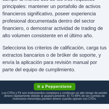
principales: mantener un portafolio de activos
financieros significativo, poseer experiencia
profesional documentada dentro del sector
financiero, o demostrar actividad de trading de
alto volumen consistente en el último año.
Selecciona los criterios de calificación, carga tus
extractos bancarios o de bróker de soporte, y
envía la aplicación para revisión manual por
parte del equipo de cumplimiento.
Ir a Pepperstone
Los CFDs y FX son instrumentos complejos y conllevan un alto riesgo de perder
dinero rápidamente debido al apalancamiento. El 73-89% de las cuentas de
inversores minoristas pierden dinero cuando operan con CFDs.