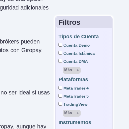
guridad adicionales
Filtros
Tipos de Cuenta
s brókers pueden
Cuenta Demo
itos con Giropay.
Cuenta Islámica
Cuenta DMA
Más
Plataformas
Cuenta STP
cuenta ECN
MetaTrader 4
no ser ideal si usas
Cuenta LAMM
MetaTrader 5
Cuenta MAM
TradingView
Cuenta PAMM
Más
Cuenta gestionada
Instrumentos
cTrader
ropay, aunque hay
Cuenta Micro