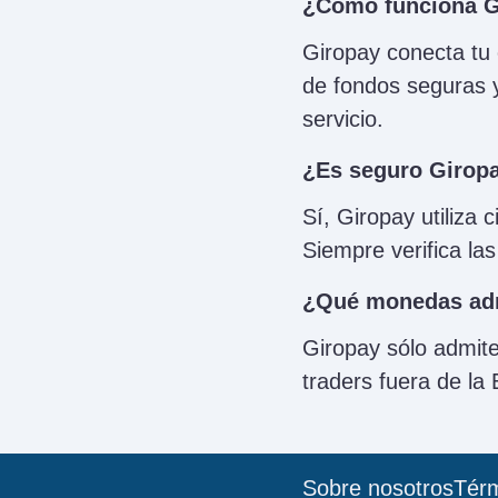
¿Cómo funciona G
Giropay conecta tu 
de fondos seguras y
servicio.
¿Es seguro Girop
Sí, Giropay utiliza 
Siempre verifica la
¿Qué monedas ad
Giropay sólo admite
traders fuera de la
Sobre nosotros
Térm