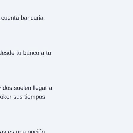
a cuenta bancaria
 desde tu banco a tu
ondos suelen llegar a
bróker sus tiempos
ay es una opción