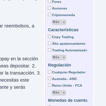
DupliTrade
Forex
Cuenta Demat
ActTrader
Acciones
Cuenta de Custodia
OmniTrader
Criptomoneda
Wyden
Más
tar reembolsos, a
Trading Central
Características
CFD
Autochartist
Futuros
Copy Trading
eSignal
Índice de Volatilidad
Alto apalancamiento
QuanTower
Opciones
Trading Automatizado
ProRealTime
Bonos
Más
opay en la sección
TradeLocker
Futuros E-mini
Regulación
Aplicación de Trading
seas depositar. 2.
ETF
AI / Aprendizaje Automático
r la transacción. 3.
Cualquier Regulador
Spreadbetting
Señales de trading
Australia - ASIC
necesitas este
Materias primas
Depósito mín. bajo
Reino Unido - FCA
tante y serás
REIT
Retiros Rápidos
Más
Ético
Bajo Costo
Monedas de cuenta
EE. UU. - SEC
Warrants Vinculados a la Bolsa
Premiado