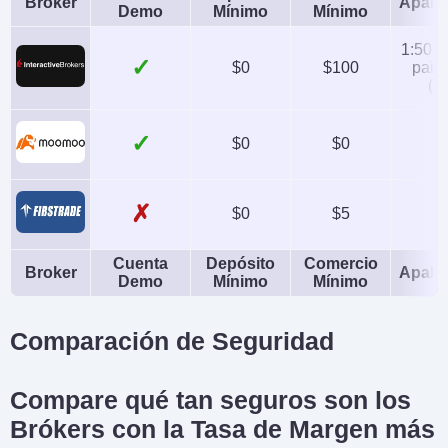
Broker
Apala
Demo
Mínimo
Mínimo
1:50 (
✓
$0
$100
pairs
(eq
✓
$0
$0
✗
$0
$5
Cuenta
Depósito
Comercio
Broker
Apala
Demo
Mínimo
Mínimo
Comparación de Seguridad
Compare qué tan seguros son los
Brókers con la Tasa de Margen más