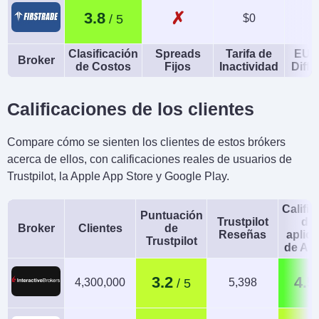
✗
3.8
$0
Clasificación
Spreads
Tarifa de
EUR
Broker
de Costos
Fijos
Inactividad
Diffe
Calificaciones de los clientes
Compare cómo se sienten los clientes de estos brókers
acerca de ellos, con calificaciones reales de usuarios de
Trustpilot, la Apple App Store y Google Play.
Calific
Puntuación
Trustpilot
de 
Broker
Clientes
de
Reseñas
aplic
Trustpilot
de An
3.2
4.5
4,300,000
5,398