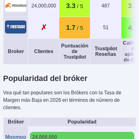
3.3
3.3
24,000,000
487
✗
1.7
4.2
51
Calific
Puntuación
Trustpilot
de 
Broker
Clientes
de
Reseñas
aplic
Trustpilot
de An
Popularidad del bróker
Vea qué tan populares son los Brókers con la Tasa de
Margen más Baja en 2026 en términos de número de
clientes.
Bróker
Popularidad
Moomoo
24,000,000