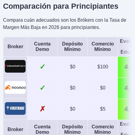
Comparación para Principiantes
Compara cuán adecuados son los Brókers con la Tasa de
Margen Más Baja en 2026 para principiantes.
Evalu
Cuenta
Depósito
Comercio
Broker
d
Demo
Mínimo
Mínimo
Educa
✓
4.3
$0
$100
✓
4.4
$0
$0
✗
4.0
$0
$5
Evalu
Cuenta
Depósito
Comercio
Broker
d
Demo
Mínimo
Mínimo
Educa