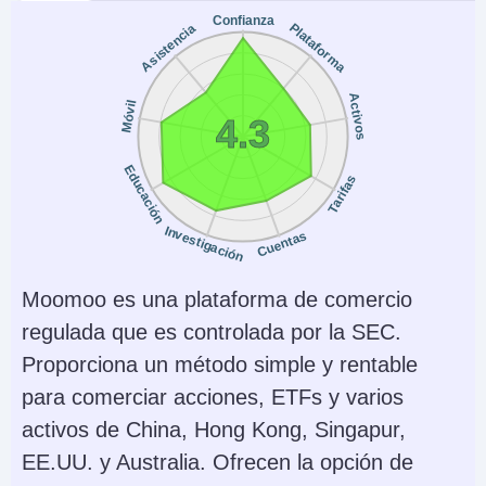
(equities)
Confianza
Plataforma
Asistencia
Copy Trading
Regulador
No
SEC, FINRA, CFTC,
Activos
Móvil
4.3
NFA, CIRO, FCA, CBI,
ASIC, SFC, SEBI,
Educación
Tarifas
JFSA, MAS
Instrumentos
Plataformas
Investigación
Cuentas
Stocks, Options,
Trader Workstation
Futures, Forex, Funds,
(TWS), IBKR Desktop,
Moomoo es una plataforma de comercio
Bonds, ETFs, Mutual
GlobalTrader, Mobile,
regulada que es controlada por la SEC.
Funds,
Client Portal,
Proporciona un método simple y rentable
Cryptocurrencies
AlgoTrader,
para comerciar acciones, ETFs y varios
OmniTrader,
activos de China, Hong Kong, Singapur,
TradingView, eSignal,
EE.UU. y Australia. Ofrecen la opción de