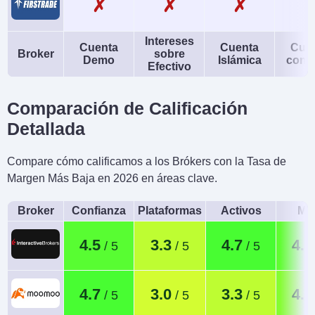
✗
✗
✗
Intereses
Cuenta
Cuenta
Cue
Broker
sobre
Demo
Islámica
conj
Efectivo
Comparación de Calificación
Detallada
Compare cómo calificamos a los Brókers con la Tasa de
Margen Más Baja en 2026 en áreas clave.
Broker
Confianza
Plataformas
Activos
Móv
4.5
3.3
4.7
4.4
4.7
3.0
3.3
4.0