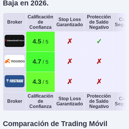
Baja en 2026.
Calificación
Protección
Stop Loss
Cue
Broker
de
de Saldo
Garantizado
Segre
Confianza
Negativo
✗
✓
4.5
✗
✗
4.7
✗
✗
4.3
Calificación
Protección
Stop Loss
Cue
Broker
de
de Saldo
Garantizado
Segre
Confianza
Negativo
Comparación de Trading Móvil