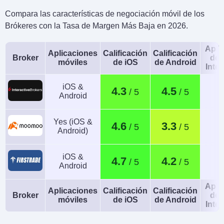
Compara las características de negociación móvil de los
Brókeres con la Tasa de Margen Más Baja en 2026.
Apli
Aplicaciones
Calificación
Calificación
Broker
de 
móviles
de iOS
de Android
Intel
iOS &
4.3
4.5
Android
Yes (iOS &
4.6
3.3
Android)
iOS &
4.7
4.2
Android
Apli
Aplicaciones
Calificación
Calificación
Broker
de 
móviles
de iOS
de Android
Intel