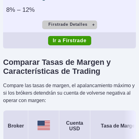
8% – 12%
Firstrade Detalles
Cuenta Demo
Depósito Mínimo
Ir a Firstrade
No
$0
Comercio Mínimo
Apalancamiento
Comparar Tasas de Margen y
$5
No
Características de Trading
Copy Trading
Regulador
Compare las tasas de margen, el apalancamiento máximo y
No
SEC, FINRA
si los brókers detendrán su cuenta de volverse negativa al
Instrumentos
Plataformas
operar con margen:
Acciones, ETF,
Firstrade Invest 3.0,
Opciones, Fondos
TradingCentral
Cuenta
Broker
Tasa de Margen
Mutuos, Bonos, Fijo
USD
Monedas de cuenta
Trading Automatizado