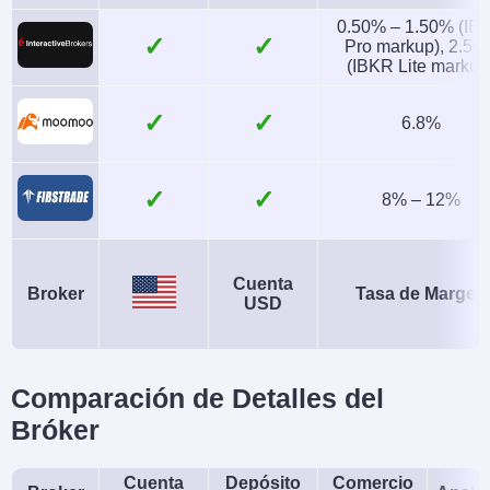
0.50% – 1.50% (IB
USD
No
✓
Pro markup), 2.50
(IBKR Lite markup
AI
Stop Loss Garantizado
No
No
✓
6.8%
✓
8% – 12%
Cuenta
Broker
Tasa de Margen
USD
Comparación de Detalles del
Bróker
Cuenta
Depósito
Comercio