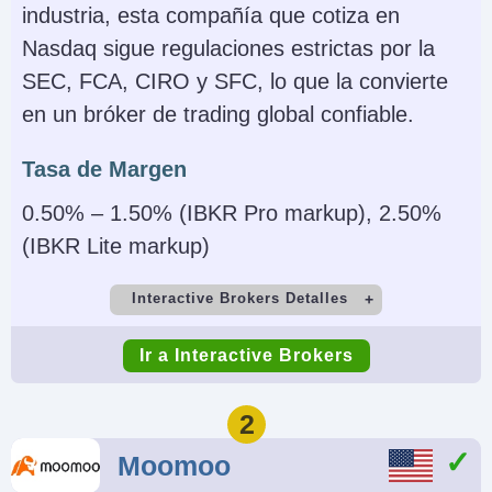
industria, esta compañía que cotiza en
Nasdaq sigue regulaciones estrictas por la
SEC, FCA, CIRO y SFC, lo que la convierte
en un bróker de trading global confiable.
Tasa de Margen
0.50% – 1.50% (IBKR Pro markup), 2.50%
(IBKR Lite markup)
Interactive Brokers Detalles
Cuenta Demo
Depósito Mínimo
Ir a Interactive Brokers
Yes
$0
Comercio Mínimo
Apalancamiento
2
$100
1:50 (major forex
Moomoo
pairs), 1:2-1:4