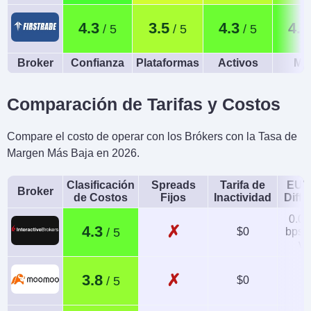
4.3
3.5
4.3
4.5
Broker
Confianza
Plataformas
Activos
Móv
Comparación de Tarifas y Costos
Compare el costo de operar con los Brókers con la Tasa de
Margen Más Baja en 2026.
Clasificación
Spreads
Tarifa de
EUR
Broker
de Costos
Fijos
Inactividad
Diffe
0.08
✗
4.3
$0
bps x
va
✗
3.8
$0