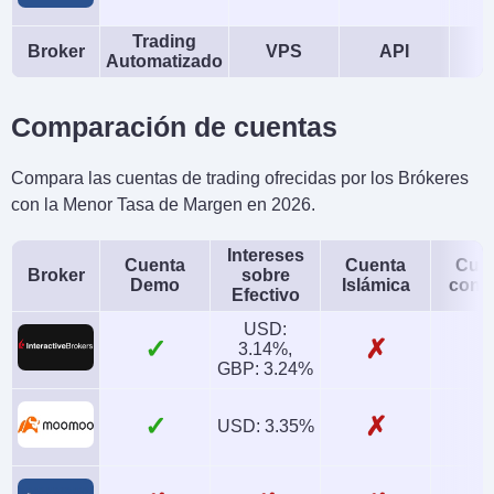
Trading
Broker
VPS
API
Automatizado
Comparación de cuentas
Compara las cuentas de trading ofrecidas por los Brókeres
con la Menor Tasa de Margen en 2026.
Intereses
Cuenta
Cuenta
Cue
Broker
sobre
Demo
Islámica
conj
Efectivo
USD:
✓
✗
3.14%,
GBP: 3.24%
✓
✗
USD: 3.35%