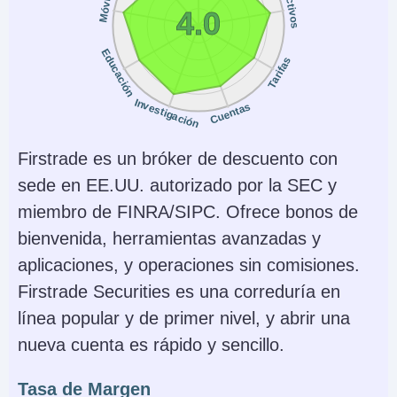
Activos
Móvil
4.0
JFSA, SC
Instrumentos
Plataformas
Educación
Tarifas
Acciones, Opciones,
Desktop Platform,
ETFs, ADRs, OTCs
Mobile App
Investigación
Cuentas
Monedas de cuenta
Trading Automatizado
Firstrade es un bróker de descuento con
USD, HKD, SGD
No
sede en EE.UU. autorizado por la SEC y
AI
Stop Loss Garantizado
miembro de FINRA/SIPC. Ofrece bonos de
Yes
No
bienvenida, herramientas avanzadas y
aplicaciones, y operaciones sin comisiones.
Firstrade Securities es una correduría en
línea popular y de primer nivel, y abrir una
nueva cuenta es rápido y sencillo.
Tasa de Margen